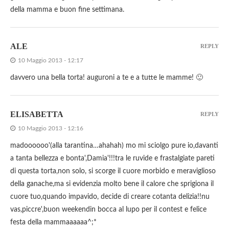
della mamma e buon fine settimana.
ALE
REPLY
10 Maggio 2013 - 12:17
davvero una bella torta! auguroni a te e a tutte le mamme! 🙂
ELISABETTA
REPLY
10 Maggio 2013 - 12:16
madoooooo'(alla tarantina…ahahah) mo mi sciolgo pure io,davanti
a tanta bellezza e bonta',Damia'!!!tra le ruvide e frastalgiate pareti
di questa torta,non solo, si scorge il cuore morbido e meraviglioso
della ganache,ma si evidenzia molto bene il calore che sprigiona il
cuore tuo,quando impavido, decide di creare cotanta delizia!!nu
vas,piccre',buon weekendin bocca al lupo per il contest e felice
festa della mammaaaaaa^;*