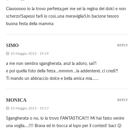
Ciaoooooo io la trovo perfetta,per me sei la regina dei dolci e non
scherzo!Sapessi farli io così..una meraviglia!Un bacione tesoro
buona festa della mamma
SIMO
REPLY
10 Maggio 2013 - 19:19
a me non sembra sgangherata, anzi la adoro, sai?!
e poi quella foto della fetta…mmmm…la addenterei, ci credi?!
Ti mando un abbraccio dolce e bella amica mia……
MONICA
REPLY
10 Maggio 2013 - 19:17
Sgangherata o no, io la trovo FANTASTICA!!!! Mi hai fatto venire
una voglia….!!!! Brava ed in bocca al lupo per il contest! baci 😉