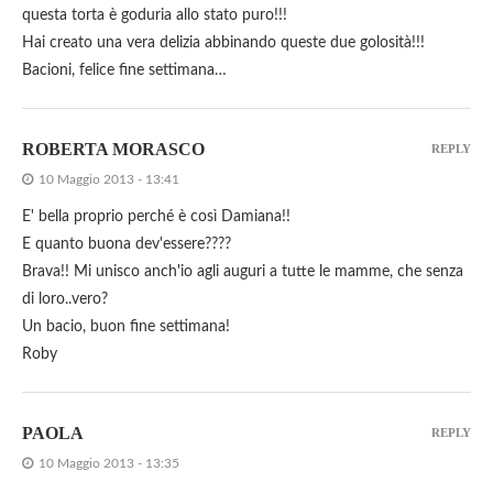
questa torta è goduria allo stato puro!!!
Hai creato una vera delizia abbinando queste due golosità!!!
Bacioni, felice fine settimana…
ROBERTA MORASCO
REPLY
10 Maggio 2013 - 13:41
E' bella proprio perché è così Damiana!!
E quanto buona dev'essere????
Brava!! Mi unisco anch'io agli auguri a tutte le mamme, che senza
di loro..vero?
Un bacio, buon fine settimana!
Roby
PAOLA
REPLY
10 Maggio 2013 - 13:35