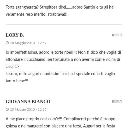
Torta sgangherata? Strepitosa direi……adoro Santin e tu gli hai
veramente reso merito: strabrava!!!
LORY B.
REPLY
10 Maggio 2013 - 12:57
Io imperfettissima, adoro le torte ribelli!!! Non ti dico che voglia di
affondare il cucchiaino, sei fortunata a non avermi come vicina di
casa 🙂
Tesoro, mille auguri e tantissimi baci, sei speciale ed io ti voglio
tanto bene!!!
GIOVANNA BIANCO
REPLY
10 Maggio 2013 - 12:23
A me piace proprio così com'è!!! Complimenti perchè è troppo
golosa e ne mangerei con piacere una fetta, Auguri per la festa