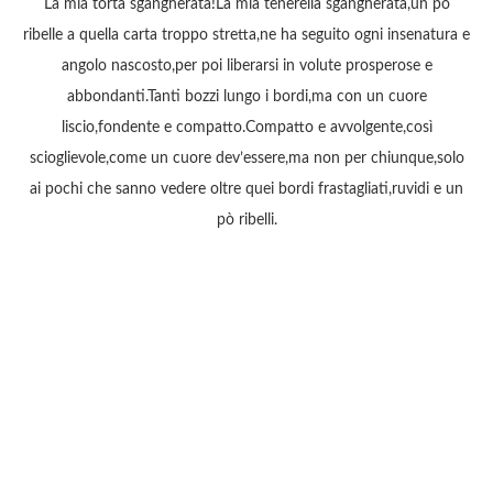
La mia torta sgangherata!La mia tenerella sgangherata,un pò
ribelle a quella carta troppo stretta,ne ha seguito ogni insenatura e
angolo nascosto,per poi liberarsi in volute prosperose e
abbondanti.Tanti bozzi lungo i bordi,ma con un cuore
liscio,fondente e compatto.Compatto e avvolgente,così
scioglievole,come un cuore dev’essere,ma non per chiunque,solo
ai pochi che sanno vedere oltre quei bordi frastagliati,ruvidi e un
pò ribelli.