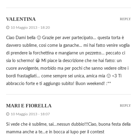
VALENTINA
REPLY
10 Maggio 2013 - 18:20
Ciao Dami bella 🙂 Grazie per aver partecipato… questa torta è
davvero sublime, così come la ganache… mi hai fatto venire voglia
di prendere la forchettina e mangiarne un pezzetto… peccato ci
sia lo schermo! 😀 Mi piace la descrizione che ne hai fatto: un
cuore avvolgente, morbido ma per pochi che sanno vedere oltre i
bordi frastagliati… come sempre sei unica, amica mia 🙂 <3 Ti
abbraccio forte e ti aggiungo subito! Buon weekend! :**
MARI E FIORELLA
REPLY
10 Maggio 2013 - 18:07
Si vede che è sublime, sai…nessun dubbio!!!Ciao, buona festa della
mamma anche a te…e in bocca al lupo per il contest