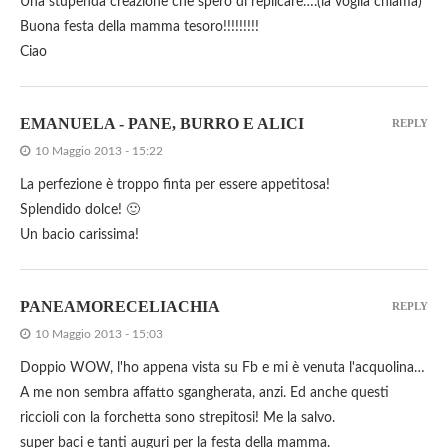
Una stupenda creazione che spero di replicare….(la voglia chiama)
Buona festa della mamma tesoro!!!!!!!!!
Ciao
EMANUELA - PANE, BURRO E ALICI
REPLY
10 Maggio 2013 - 15:22
La perfezione è troppo finta per essere appetitosa!
Splendido dolce! 🙂
Un bacio carissima!
PANEAMORECELIACHIA
REPLY
10 Maggio 2013 - 15:03
Doppio WOW, l'ho appena vista su Fb e mi è venuta l'acquolina…
A me non sembra affatto sgangherata, anzi. Ed anche questi
riccioli con la forchetta sono strepitosi! Me la salvo.
super baci e tanti auguri per la festa della mamma.