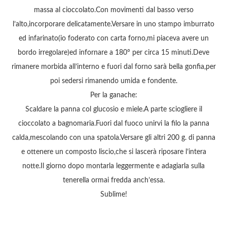
massa al cioccolato.Con movimenti dal basso verso
l’alto,incorporare delicatamente.Versare in uno stampo imburrato
ed infarinato(io foderato con carta forno,mi piaceva avere un
bordo irregolare)ed infornare a 180° per circa 15 minuti.Deve
rimanere morbida all’interno e fuori dal forno sarà bella gonfia,per
poi sedersi rimanendo umida e fondente.
Per la ganache:
Scaldare la panna col glucosio e miele.A parte sciogliere il
cioccolato a bagnomaria.Fuori dal fuoco unirvi la filo la panna
calda,mescolando con una spatola.Versare gli altri 200 g. di panna
e ottenere un composto liscio,che si lascerà riposare l’intera
notte.Il giorno dopo montarla leggermente e adagiarla sulla
tenerella ormai fredda anch’essa.
Sublime!