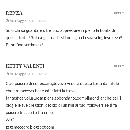
RENZA
REPLY
10 Maggio 2013 - 18:36
Solo chi sa guardare oltre può apprezzare in pieno la bontà di
questa torta!! Solo a guardarla si immagina la sua scioglievolezza!!
Buon fine settimana!
KETTY VALENTI
REPLY
10 Maggio 2013 - 18:28
Ciao piacere di conoscerti,dovevo vedere questa torta dal titolo
che prometteva bene ed infatti la trovo
fantastica,voluttuosa,piena,abbondante,complimenti anche per il
blog e le tue creazioni,decido di unirmi ai tuoi followers se ti fa
piacere ti aspetto fra i miei.
Z&C
zagaraecedro.blogspot.com