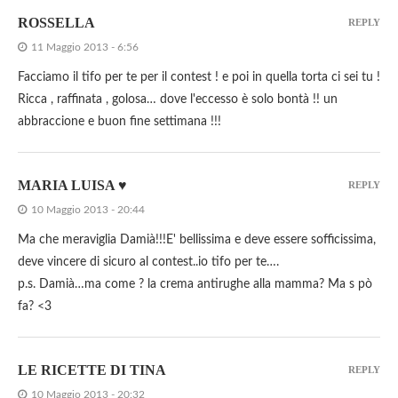
ROSSELLA
REPLY
11 Maggio 2013 - 6:56
Facciamo il tifo per te per il contest ! e poi in quella torta ci sei tu !
Ricca , raffinata , golosa… dove l'eccesso è solo bontà !! un
abbraccione e buon fine settimana !!!
MARIA LUISA ♥
REPLY
10 Maggio 2013 - 20:44
Ma che meraviglia Damià!!!E' bellissima e deve essere sofficissima,
deve vincere di sicuro al contest..io tifo per te….
p.s. Damià…ma come ? la crema antirughe alla mamma? Ma s pò
fa? <3
LE RICETTE DI TINA
REPLY
10 Maggio 2013 - 20:32