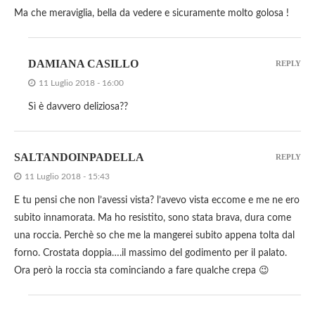
Ma che meraviglia, bella da vedere e sicuramente molto golosa !
DAMIANA CASILLO
REPLY
11 Luglio 2018 - 16:00
Sì è davvero deliziosa??
SALTANDOINPADELLA
REPLY
11 Luglio 2018 - 15:43
E tu pensi che non l’avessi vista? l’avevo vista eccome e me ne ero
subito innamorata. Ma ho resistito, sono stata brava, dura come
una roccia. Perchè so che me la mangerei subito appena tolta dal
forno. Crostata doppia….il massimo del godimento per il palato.
Ora però la roccia sta cominciando a fare qualche crepa 😉