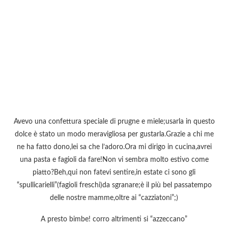
Avevo una confettura speciale di prugne e miele;usarla in questo
dolce è stato un modo meravigliosa per gustarla.Grazie a chi me
ne ha fatto dono,lei sa che l’adoro.Ora mi dirigo in cucina,avrei
una pasta e fagioli da fare!Non vi sembra molto estivo come
piatto?Beh,qui non fatevi sentire,in estate ci sono gli
“spullicarielli”(fagioli freschi)da sgranare;è il più bel passatempo
delle nostre mamme,oltre ai “cazziatoni”;)
A presto bimbe! corro altrimenti si “azzeccano”