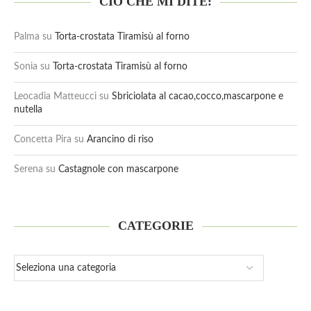
CIÒ CHE MI DITE:
Palma
su
Torta-crostata Tiramisù al forno
Sonia
su
Torta-crostata Tiramisù al forno
Leocadia Matteucci
su
Sbriciolata al cacao,cocco,mascarpone e
nutella
Concetta Pira
su
Arancino di riso
Serena
su
Castagnole con mascarpone
CATEGORIE