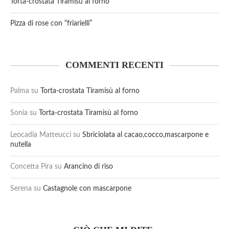
Torta-crostata Tiramisù al forno
Pizza di rose con “friarielli”
COMMENTI RECENTI
Palma
su
Torta-crostata Tiramisù al forno
Sonia
su
Torta-crostata Tiramisù al forno
Leocadia Matteucci
su
Sbriciolata al cacao,cocco,mascarpone e
nutella
Concetta Pira
su
Arancino di riso
Serena
su
Castagnole con mascarpone