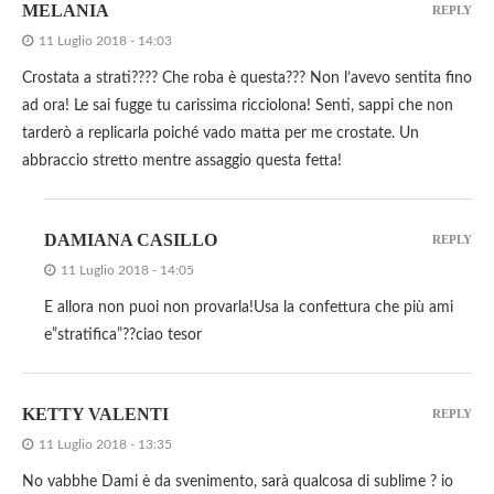
MELANIA
REPLY
11 Luglio 2018 - 14:03
Crostata a strati???? Che roba è questa??? Non l’avevo sentita fino
ad ora! Le sai fugge tu carissima ricciolona! Senti, sappi che non
tarderò a replicarla poiché vado matta per me crostate. Un
abbraccio stretto mentre assaggio questa fetta!
DAMIANA CASILLO
REPLY
11 Luglio 2018 - 14:05
E allora non puoi non provarla!Usa la confettura che più ami
e”stratifica”??ciao tesor
KETTY VALENTI
REPLY
11 Luglio 2018 - 13:35
No vabbhe Dami è da svenimento, sarà qualcosa di sublime ? io