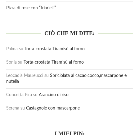
Pizza di rose con “friarielli”
CIÒ CHE MI DITE:
Palma
su
Torta-crostata Tiramisù al forno
Sonia
su
Torta-crostata Tiramisù al forno
Leocadia Matteucci
su
Sbriciolata al cacao,cocco,mascarpone e
nutella
Concetta Pira
su
Arancino di riso
Serena
su
Castagnole con mascarpone
I MIEI PIN: