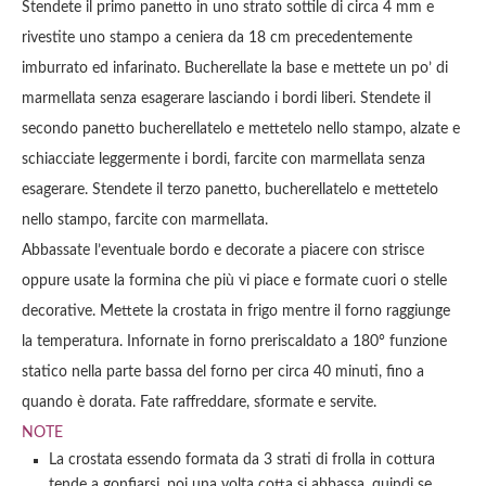
Stendete il primo panetto in uno strato sottile di circa 4 mm e
rivestite uno stampo a ceniera da 18 cm precedentemente
imburrato ed infarinato. Bucherellate la base e mettete un po’ di
marmellata senza esagerare lasciando i bordi liberi. Stendete il
secondo panetto bucherellatelo e mettetelo nello stampo, alzate e
schiacciate leggermente i bordi, farcite con marmellata senza
esagerare. Stendete il terzo panetto, bucherellatelo e mettetelo
nello stampo, farcite con marmellata.
Abbassate l’eventuale bordo e decorate a piacere con strisce
oppure usate la formina che più vi piace e formate cuori o stelle
decorative. Mettete la crostata in frigo mentre il forno raggiunge
la temperatura. Infornate in forno preriscaldato a 180° funzione
statico nella parte bassa del forno per circa 40 minuti, fino a
quando è dorata. Fate raffreddare, sformate e servite.
NOTE
La crostata essendo formata da 3 strati di frolla in cottura
tende a gonfiarsi, poi una volta cotta si abbassa, quindi se