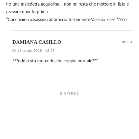
ho una maledetta acquolina… non mi resta che mettere in lista e
provare quanto prima.
“Cucchiaino assassino abbraccia fortemente Vassoio killer “?????
DAMIANA CASILLO
REPLY
11 Luglio 2018 - 13:58
???oddio sto morendo,che coppia mortale???
RISPONDI