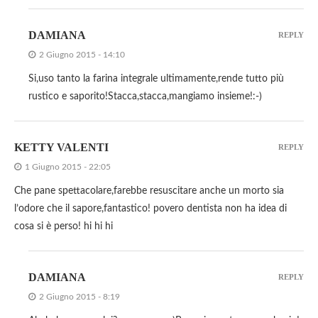
DAMIANA
REPLY
2 Giugno 2015 - 14:10
Si,uso tanto la farina integrale ultimamente,rende tutto più
rustico e saporito!Stacca,stacca,mangiamo insieme!:-)
KETTY VALENTI
REPLY
1 Giugno 2015 - 22:05
Che pane spettacolare,farebbe resuscitare anche un morto sia
l’odore che il sapore,fantastico! povero dentista non ha idea di
cosa si è perso! hi hi hi
DAMIANA
REPLY
2 Giugno 2015 - 8:19