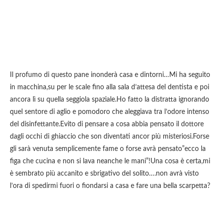
Il profumo di questo pane inonderà casa e dintorni…Mi ha seguito
in macchina,su per le scale fino alla sala d’attesa del dentista e poi
ancora lì su quella seggiola spaziale.Ho fatto la distratta ignorando
quel sentore di aglio e pomodoro che aleggiava tra l’odore intenso
del disinfettante.Evito di pensare a cosa abbia pensato il dottore
dagli occhi di ghiaccio che son diventati ancor più misteriosi.Forse
gli sarà venuta semplicemente fame o forse avrà pensato”ecco la
figa che cucina e non si lava neanche le mani”!Una cosa è certa,mi
è sembrato più accanito e sbrigativo del solito….non avrà visto
l’ora di spedirmi fuori o fiondarsi a casa e fare una bella scarpetta?