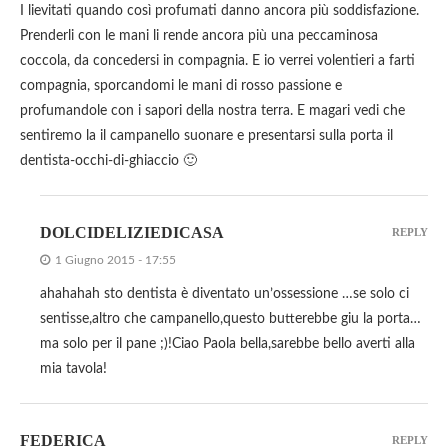
I lievitati quando così profumati danno ancora più soddisfazione.
Prenderli con le mani li rende ancora più una peccaminosa
coccola, da concedersi in compagnia. E io verrei volentieri a farti
compagnia, sporcandomi le mani di rosso passione e
profumandole con i sapori della nostra terra. E magari vedi che
sentiremo la il campanello suonare e presentarsi sulla porta il
dentista-occhi-di-ghiaccio 🙂
DOLCIDELIZIEDICASA
REPLY
1 Giugno 2015 - 17:55
ahahahah sto dentista è diventato un’ossessione …se solo ci
sentisse,altro che campanello,questo butterebbe giu la porta…
ma solo per il pane ;)!Ciao Paola bella,sarebbe bello averti alla
mia tavola!
FEDERICA
REPLY