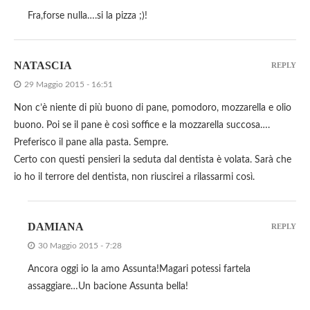
Fra,forse nulla….si la pizza ;)!
NATASCIA
REPLY
29 Maggio 2015 - 16:51
Non c’è niente di più buono di pane, pomodoro, mozzarella e olio
buono. Poi se il pane è così soffice e la mozzarella succosa….
Preferisco il pane alla pasta. Sempre.
Certo con questi pensieri la seduta dal dentista è volata. Sarà che
io ho il terrore del dentista, non riuscirei a rilassarmi così.
DAMIANA
REPLY
30 Maggio 2015 - 7:28
Ancora oggi io la amo Assunta!Magari potessi fartela
assaggiare…Un bacione Assunta bella!