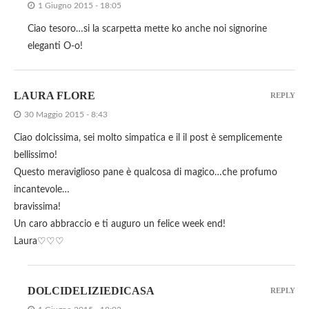
1 Giugno 2015 - 18:05
Ciao tesoro…si la scarpetta mette ko anche noi signorine
eleganti O-o!
LAURA FLORE
REPLY
30 Maggio 2015 - 8:43
Ciao dolcissima, sei molto simpatica e il il post è semplicemente
bellissimo!
Questo meraviglioso pane è qualcosa di magico…che profumo
incantevole…
bravissima!
Un caro abbraccio e ti auguro un felice week end!
Laura♡♡♡
DOLCIDELIZIEDICASA
REPLY