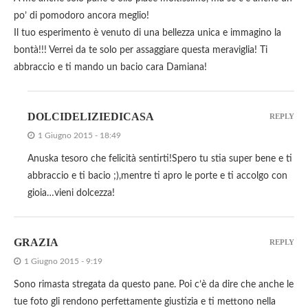
po’ di pomodoro ancora meglio!
Il tuo esperimento è venuto di una bellezza unica e immagino la
bontà!!! Verrei da te solo per assaggiare questa meraviglia! Ti
abbraccio e ti mando un bacio cara Damiana!
DOLCIDELIZIEDICASA
REPLY
1 Giugno 2015 - 18:49
Anuska tesoro che felicità sentirti!Spero tu stia super bene e ti
abbraccio e ti bacio ;),mentre ti apro le porte e ti accolgo con
gioia…vieni dolcezza!
GRAZIA
REPLY
1 Giugno 2015 - 9:19
Sono rimasta stregata da questo pane. Poi c’è da dire che anche le
tue foto gli rendono perfettamente giustizia e ti mettono nella