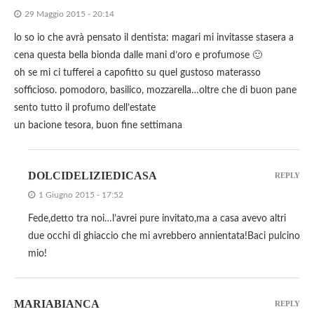
29 Maggio 2015 - 20:14
lo so io che avrà pensato il dentista: magari mi invitasse stasera a
cena questa bella bionda dalle mani d’oro e profumose 🙂
oh se mi ci tufferei a capofitto su quel gustoso materasso
sofficioso. pomodoro, basilico, mozzarella…oltre che di buon pane
sento tutto il profumo dell’estate
un bacione tesora, buon fine settimana
DOLCIDELIZIEDICASA
REPLY
1 Giugno 2015 - 17:52
Fede,detto tra noi…l’avrei pure invitato,ma a casa avevo altri
due occhi di ghiaccio che mi avrebbero annientata!Baci pulcino
mio!
MARIABIANCA
REPLY