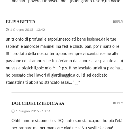
Ahahah…povero lui?povera me :-)Buongiorno tesoro,un bacio!
ELISABETTA
REPLY
1 Giugno 2015 - 13:42
un trionfo di profumi e sapori,mescolati bene insieme,dalle tue
sapienti e amorose manine!!!na fett e chistu pan, po’ i’ nanz o re
!!! i prodotti della nostra terra,sono sempre vincenti,insieme alla
passione ed all’amore,che trasferiamo dal cuore, alla spianatoia…:))
nu vas a pizzichill,sole mio ^__^ p.s. ti ho lasciato un’altra piadina…
ho pensato che i lavori di giardinaggio,a cui ti sei dedicato
stamattina,ti abbiano stancato assai…^__^
DOLCIDELIZIEDICASA
REPLY
1 Giugno 2015 - 18:51
Ohhh amore si,come lo sai?Quanto son stanca,non ho più l’età
per zappare,ma per mangiare piadine si!Nu vasill ciaciona!