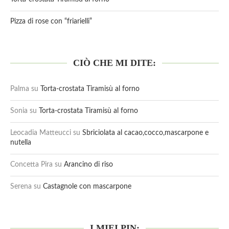
Pizza di rose con “friarielli”
CIÒ CHE MI DITE:
Palma
su
Torta-crostata Tiramisù al forno
Sonia
su
Torta-crostata Tiramisù al forno
Leocadia Matteucci
su
Sbriciolata al cacao,cocco,mascarpone e
nutella
Concetta Pira
su
Arancino di riso
Serena
su
Castagnole con mascarpone
I MIEI PIN: