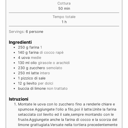
Cottura
50
min
Tempo totale
1
h
Servings:
6
persone
Ingredienti
250
g
farina
1
140
g
farina
di cocco rapè
4
uova
medie
130
ml
olio
girasole o arachidi
230
g
zucchero
semolato
250
ml
latte
intero
1
pizzico
di sale
12
g
lievito
per dolci
buccia di limone
non trattato
Istruzioni
Montate le uova con lo zucchero fino a renderle chiare e
spumose Aggiungete l'olio a filo,poi il latte.Unite la farina
setacciata col lievito ed il sale,sempre montando con le
fruste.Aggiungete anche la farina di cocco e la scorza del
limone grattugiata.Versate nella tortiera precedentemente