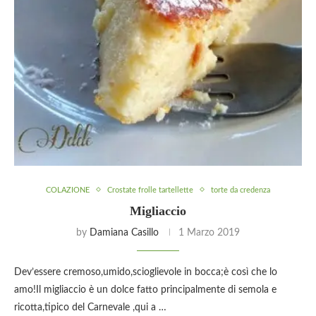
COLAZIONE
Crostate frolle tartellette
torte da credenza
Migliaccio
by
Damiana Casillo
1 Marzo 2019
Dev’essere cremoso,umido,scioglievole in bocca;è così che lo
amo!Il migliaccio è un dolce fatto principalmente di semola e
ricotta,tipico del Carnevale ,qui a …