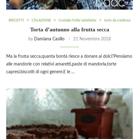
BISCOTTI
COLAZIONE
Crostate frolle tartellette
torte da credenza
Torta d’autunno alla frutta secca
by
Damiana Casillo
21 Novembre 2018
Ma la frutta secca,quanta bontà riesce a donare ai dolci?Pensiamo
alle mandorle con relativi amaretti,paste di mandorla,torte
capresi,biscotti di ogni genere.E le …