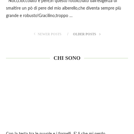
Noci,cioccolato e pere,in questo rotolo,nato dall’esigenza di
smaltire un pò di pere del mio alberello,che diventa sempre più
grande e robusto!Gracilino,troppo …
NEWER POSTS
OLDER POSTS
CHI SONO
Con la testa tra le nuvole e i fornelli...E' li che mi perdo