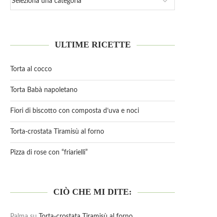
ULTIME RICETTE
Torta al cocco
Torta Babà napoletano
Fiori di biscotto con composta d’uva e noci
Torta-crostata Tiramisù al forno
Pizza di rose con “friarielli”
CIÒ CHE MI DITE:
Palma
su
Torta-crostata Tiramisù al forno