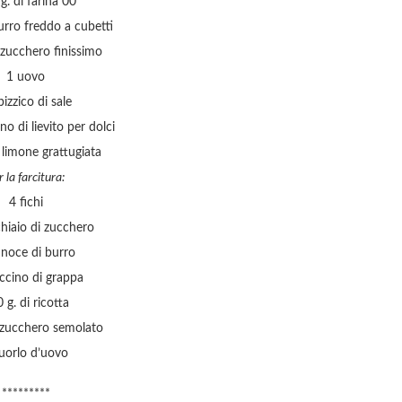
g. di farina 00
urro freddo a cubetti
 zucchero finissimo
1 uovo
pizzico di sale
o di lievito per dolci
 limone grattugiata
r la farcitura:
4 fichi
hiaio di zucchero
noce di burro
ccino di grappa
 g. di ricotta
i zucchero semolato
tuorlo d’uovo
*********