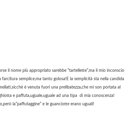
rse il nome più appropriato sarebbe “tartellette”,ma il mio inconscio
 farcitura semplice,ma tanto golosa!E la semplicità sta nella candida
amellati,sicchè è venuta fuori una prelibatezza,che mi son portata al
ghiotta e paffuta,uguale,uguale ad una tipa di mia conoscenza!
,però la”paffutaggine” e le guanciotte erano uguali!