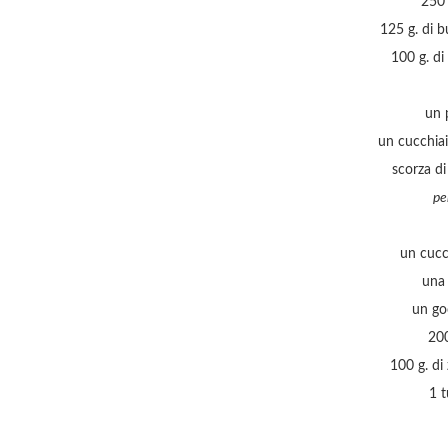
250 
125 g. di b
100 g. di
un 
un cucchiain
scorza di
pe
un cucc
una 
un go
200
100 g. d
1 