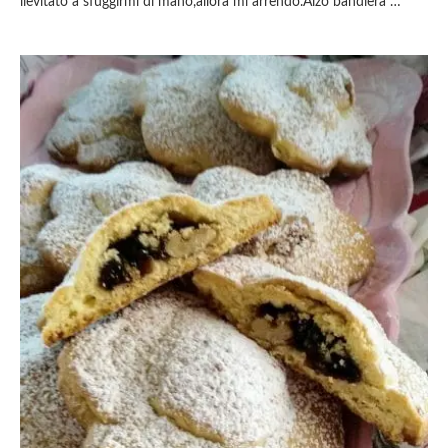
lievitato a sfuggirmi di mano,allora mi arrendo.Alzo bandiera …