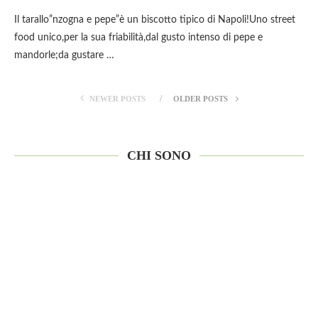
Il tarallo”nzogna e pepe”è un biscotto tipico di Napoli!Uno street
food unico,per la sua friabilità,dal gusto intenso di pepe e
mandorle;da gustare …
NEWER POSTS
OLDER POSTS
CHI SONO