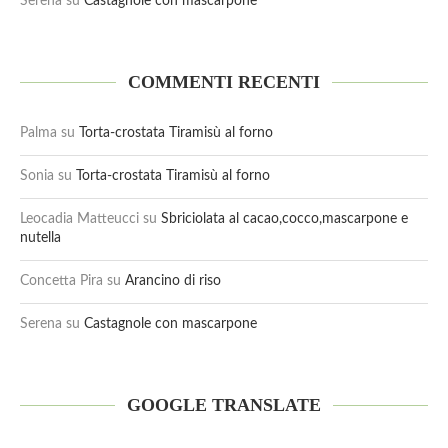
Serena
su
Castagnole con mascarpone
COMMENTI RECENTI
Palma
su
Torta-crostata Tiramisù al forno
Sonia
su
Torta-crostata Tiramisù al forno
Leocadia Matteucci
su
Sbriciolata al cacao,cocco,mascarpone e
nutella
Concetta Pira
su
Arancino di riso
Serena
su
Castagnole con mascarpone
GOOGLE TRANSLATE