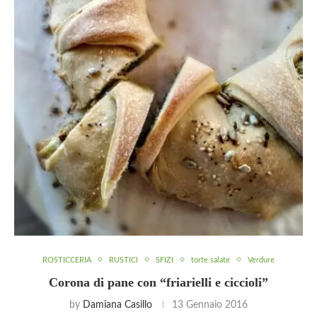
ROSTICCERIA
RUSTICI
SFIZI
torte salate
Verdure
Corona di pane con “friarielli e ciccioli”
by
Damiana Casillo
13 Gennaio 2016