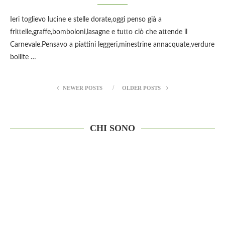
Ieri toglievo lucine e stelle dorate,oggi penso già a
frittelle,graffe,bomboloni,lasagne e tutto ciò che attende il
Carnevale.Pensavo a piattini leggeri,minestrine annacquate,verdure
bollite …
NEWER POSTS
OLDER POSTS
CHI SONO