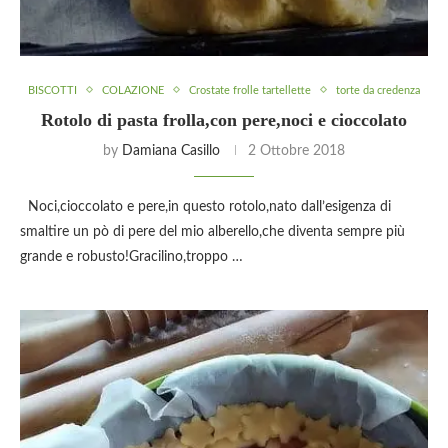
BISCOTTI
COLAZIONE
Crostate frolle tartellette
torte da credenza
Rotolo di pasta frolla,con pere,noci e cioccolato
by
Damiana Casillo
2 Ottobre 2018
Noci,cioccolato e pere,in questo rotolo,nato dall’esigenza di
smaltire un pò di pere del mio alberello,che diventa sempre più
grande e robusto!Gracilino,troppo …