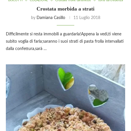
BISCOTTI
COLAZIONE
Crostate frolle tartellette
torte da credenza
Crostata morbida a strati
by
Damiana Casillo
11 Luglio 2018
Difficilmente si resta immobili a guardarla!Appena la vedi,ti viene
subito voglia di farla;saranno i suoi strati di pasta frolla intervallati
dalla confettura,sarà …