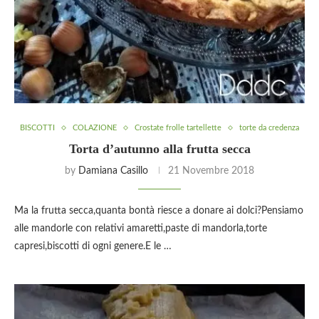
BISCOTTI
COLAZIONE
Crostate frolle tartellette
torte da credenza
Torta d’autunno alla frutta secca
by
Damiana Casillo
21 Novembre 2018
Ma la frutta secca,quanta bontà riesce a donare ai dolci?Pensiamo
alle mandorle con relativi amaretti,paste di mandorla,torte
capresi,biscotti di ogni genere.E le …