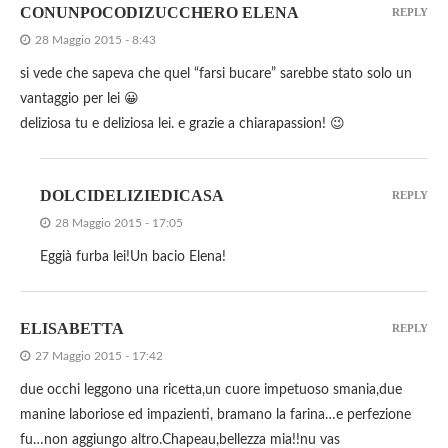
CONUNPOCODIZUCCHERO ELENA
REPLY
28 Maggio 2015 - 8:43
si vede che sapeva che quel “farsi bucare” sarebbe stato solo un
vantaggio per lei 😀
deliziosa tu e deliziosa lei. e grazie a chiarapassion! 😉
DOLCIDELIZIEDICASA
REPLY
28 Maggio 2015 - 17:05
Eggià furba lei!Un bacio Elena!
ELISABETTA
REPLY
27 Maggio 2015 - 17:42
due occhi leggono una ricetta,un cuore impetuoso smania,due
manine laboriose ed impazienti, bramano la farina…e perfezione
fu…non aggiungo altro.Chapeau,bellezza mia!!nu vas