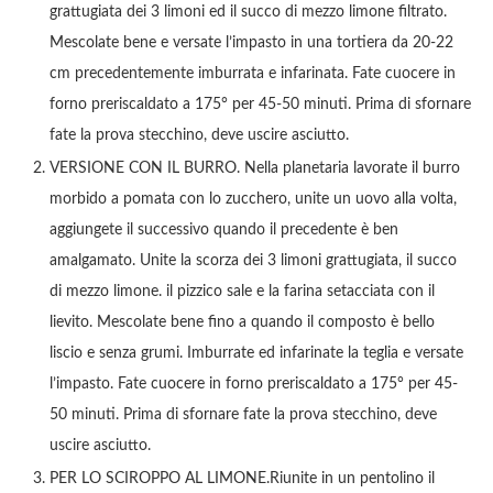
grattugiata dei 3 limoni ed il succo di mezzo limone filtrato.
Mescolate bene e versate l’impasto in una tortiera da 20-22
cm precedentemente imburrata e infarinata. Fate cuocere in
forno preriscaldato a 175° per 45-50 minuti. Prima di sfornare
fate la prova stecchino, deve uscire asciutto.
VERSIONE CON IL BURRO. Nella planetaria lavorate il burro
morbido a pomata con lo zucchero, unite un uovo alla volta,
aggiungete il successivo quando il precedente è ben
amalgamato. Unite la scorza dei 3 limoni grattugiata, il succo
di mezzo limone. il pizzico sale e la farina setacciata con il
lievito. Mescolate bene fino a quando il composto è bello
liscio e senza grumi. Imburrate ed infarinate la teglia e versate
l’impasto. Fate cuocere in forno preriscaldato a 175° per 45-
50 minuti. Prima di sfornare fate la prova stecchino, deve
uscire asciutto.
PER LO SCIROPPO AL LIMONE.Riunite in un pentolino il