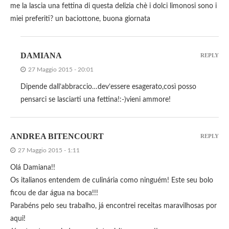
me la lascia una fettina di questa delizia chè i dolci limonosi sono i
miei preferiti? un baciottone, buona giornata
DAMIANA
REPLY
27 Maggio 2015 - 20:01
Dipende dall’abbraccio…dev’essere esagerato,così posso
pensarci se lasciarti una fettina!:-)vieni ammore!
ANDREA BITENCOURT
REPLY
27 Maggio 2015 - 1:11
Olá Damiana!!
Os italianos entendem de culinária como ninguém! Este seu bolo
ficou de dar água na boca!!!
Parabéns pelo seu trabalho, já encontrei receitas maravilhosas por
aqui!