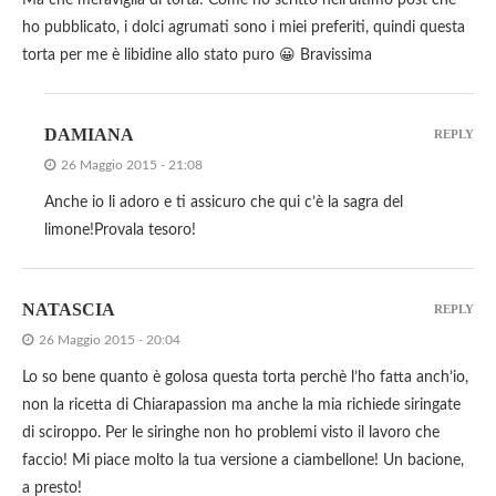
Ma che meraviglia di torta! Come ho scritto nell’ultimo post che
ho pubblicato, i dolci agrumati sono i miei preferiti, quindi questa
torta per me è libidine allo stato puro 😀 Bravissima
DAMIANA
REPLY
26 Maggio 2015 - 21:08
Anche io li adoro e ti assicuro che qui c’è la sagra del
limone!Provala tesoro!
NATASCIA
REPLY
26 Maggio 2015 - 20:04
Lo so bene quanto è golosa questa torta perchè l’ho fatta anch’io,
non la ricetta di Chiarapassion ma anche la mia richiede siringate
di sciroppo. Per le siringhe non ho problemi visto il lavoro che
faccio! Mi piace molto la tua versione a ciambellone! Un bacione,
a presto!