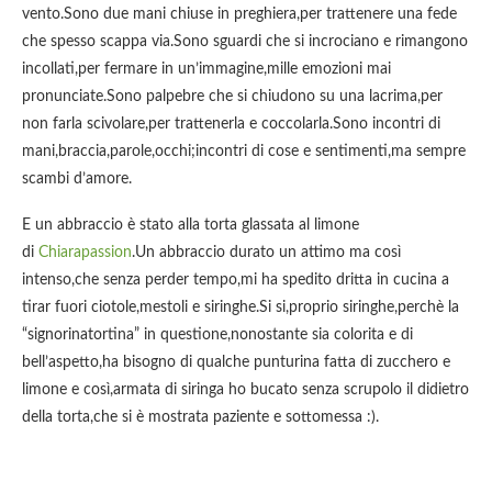
vento.Sono due mani chiuse in preghiera,per trattenere una fede
che spesso scappa via.Sono sguardi che si incrociano e rimangono
incollati,per fermare in un’immagine,mille emozioni mai
pronunciate.Sono palpebre che si chiudono su una lacrima,per
non farla scivolare,per trattenerla e coccolarla.Sono incontri di
mani,braccia,parole,occhi;incontri di cose e sentimenti,ma sempre
scambi d’amore.
E un abbraccio è stato alla torta glassata al limone
di
Chiarapassion
.Un abbraccio durato un attimo ma così
intenso,che senza perder tempo,mi ha spedito dritta in cucina a
tirar fuori ciotole,mestoli e siringhe.Si si,proprio siringhe,perchè la
“signorinatortina” in questione,nonostante sia colorita e di
bell’aspetto,ha bisogno di qualche punturina fatta di zucchero e
limone e così,armata di siringa ho bucato senza scrupolo il didietro
della torta,che si è mostrata paziente e sottomessa :).