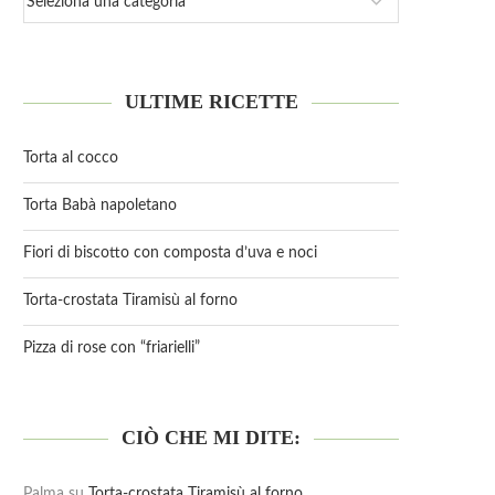
ULTIME RICETTE
Torta al cocco
Torta Babà napoletano
Fiori di biscotto con composta d’uva e noci
Torta-crostata Tiramisù al forno
Pizza di rose con “friarielli”
CIÒ CHE MI DITE:
Palma
su
Torta-crostata Tiramisù al forno