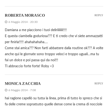
ROBERTA MORASCO
REPLY
6 Maggio 2014 - 20:30
Damiana a me piacciono i tuoi deliriiiiiiii!!!!
E questa ciambella goduriosa??? E ti credo che vi siete ammazzatti
per finirla!!!!! ahahahahaha….
Come stai amica??? Non farti abbattere dalla routine ok??? A volte
anche qui le giornate sono troppo veloci e troppo uguali…ma tu
fai un dolce e poi passa qui da noi!!!
Ti abbraccio forte forte! Roby <3
MONICA ZACCHIA
REPLY
6 Maggio 2014 - 7:08
hai ragione capellò su tutta la linea, prima di tutto lo spreco che si
fa delle creme soprattutto quelle dense come la crema di nocciole