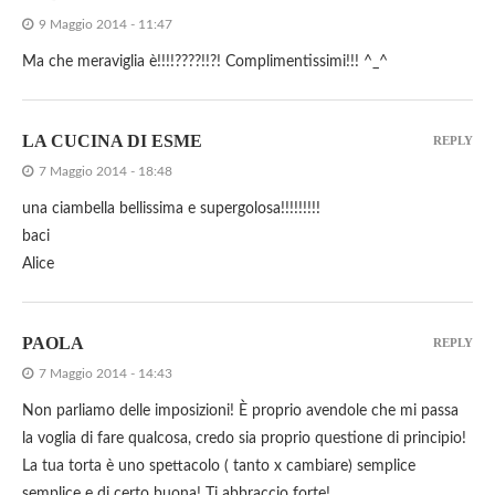
9 Maggio 2014 - 11:47
Ma che meraviglia è!!!!????!!?! Complimentissimi!!! ^_^
LA CUCINA DI ESME
REPLY
7 Maggio 2014 - 18:48
una ciambella bellissima e supergolosa!!!!!!!!!
baci
Alice
PAOLA
REPLY
7 Maggio 2014 - 14:43
Non parliamo delle imposizioni! È proprio avendole che mi passa
la voglia di fare qualcosa, credo sia proprio questione di principio!
La tua torta è uno spettacolo ( tanto x cambiare) semplice
semplice e di certo buona! Ti abbraccio forte!