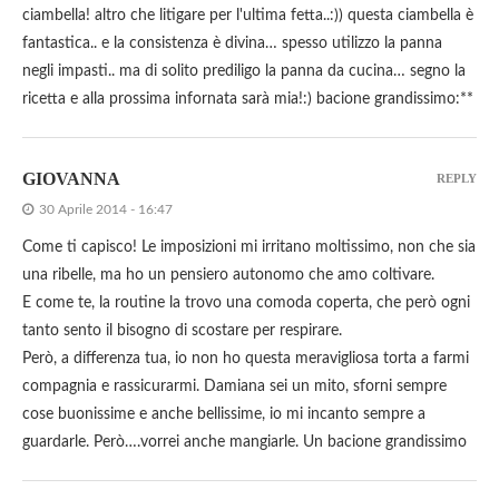
ciambella! altro che litigare per l'ultima fetta..:)) questa ciambella è
fantastica.. e la consistenza è divina… spesso utilizzo la panna
negli impasti.. ma di solito prediligo la panna da cucina… segno la
ricetta e alla prossima infornata sarà mia!:) bacione grandissimo:**
GIOVANNA
REPLY
30 Aprile 2014 - 16:47
Come ti capisco! Le imposizioni mi irritano moltissimo, non che sia
una ribelle, ma ho un pensiero autonomo che amo coltivare.
E come te, la routine la trovo una comoda coperta, che però ogni
tanto sento il bisogno di scostare per respirare.
Però, a differenza tua, io non ho questa meravigliosa torta a farmi
compagnia e rassicurarmi. Damiana sei un mito, sforni sempre
cose buonissime e anche bellissime, io mi incanto sempre a
guardarle. Però….vorrei anche mangiarle. Un bacione grandissimo