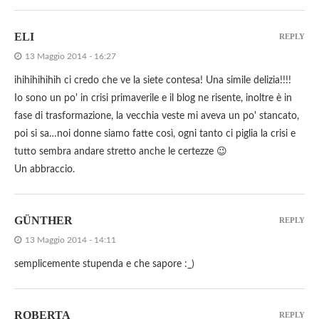
ELI
REPLY
13 Maggio 2014 - 16:27
ihihihihihih ci credo che ve la siete contesa! Una simile delizia!!!!
Io sono un po' in crisi primaverile e il blog ne risente, inoltre è in
fase di trasformazione, la vecchia veste mi aveva un po' stancato,
poi si sa…noi donne siamo fatte così, ogni tanto ci piglia la crisi e
tutto sembra andare stretto anche le certezze 😉
Un abbraccio.
GÜNTHER
REPLY
13 Maggio 2014 - 14:11
semplicemente stupenda e che sapore :_)
ROBERTA
REPLY