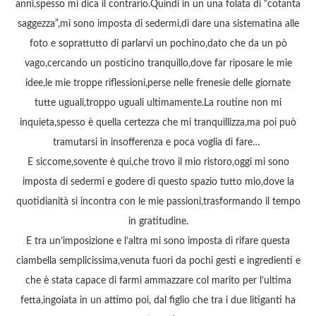
anni,spesso mi dica il contrario.Quindi in un una folata di “cotanta
saggezza”,mi sono imposta di sedermi,di dare una sistematina alle
foto e soprattutto di parlarvi un pochino,dato che da un pò
vago,cercando un posticino tranquillo,dove far riposare le mie
idee,le mie troppe riflessioni,perse nelle frenesie delle giornate
tutte uguali,troppo uguali ultimamente.La routine non mi
inquieta,spesso è quella certezza che mi tranquillizza,ma poi può
tramutarsi in insofferenza e poca voglia di fare…
E siccome,sovente è qui,che trovo il mio ristoro,oggi mi sono
imposta di sedermi e godere di questo spazio tutto mio,dove la
quotidianità si incontra con le mie passioni,trasformando il tempo
in gratitudine.
E tra un’imposizione e l’altra mi sono imposta di rifare questa
ciambella semplicissima,venuta fuori da pochi gesti e ingredienti e
che è stata capace di farmi ammazzare col marito per l’ultima
fetta,ingoiata in un attimo poi, dal figlio che tra i due litiganti ha