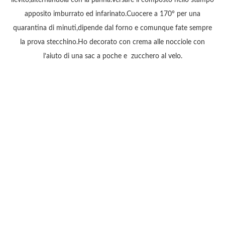
lievito,alternandola con la panna.Versare il composto nello stampo
apposito imburrato ed infarinato.Cuocere a 170° per una
quarantina di minuti,dipende dal forno e comunque fate sempre
la prova stecchino.Ho decorato con crema alle nocciole con
l’aiuto di una sac a poche e zucchero al velo.