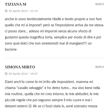
TIZIANA M
REPLY
30 Aprile 2014 - 21:14
anche io sono tendenzialmente ribelle e tendo proprio a non fare
quello che mi si impone!! però se l'imposizione arriva da me stessa
ci posso stare… adesso mi imporrei senza alcuno sforzo di
gustarmi questa magnifica torta, semplice per modo di dire e poi
sono quei dolci che non smetteresti mai di mangiare!!!! un
bacione
SIMONA MIRTO
REPLY
30 Aprile 2014 - 19:07
Dami anch'io come te mi irrito alle imposizioni.. mamma mi
chiama "cavallo selvaggio" e ho detto tutto… ma vivo bene nella
mia routine.. quella che mi creo intorno, le mie abitudini, le mie
piccole regole che poi seguono sempre il mio cuore e mai i
dettami esterni 😉 Ah se ci fossi stata io, avrei sottratto mezza