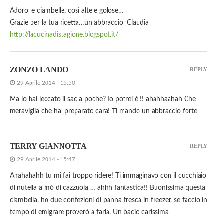
Adoro le ciambelle, così alte e golose…
Grazie per la tua ricetta…un abbraccio! Claudia
http://lacucinadistagione.blogspot.it/
ZONZO LANDO
REPLY
29 Aprile 2014 - 15:50
Ma lo hai leccato il sac a poche? Io potrei è!!! ahahhaahah Che
meraviglia che hai preparato cara! Ti mando un abbraccio forte
TERRY GIANNOTTA
REPLY
29 Aprile 2014 - 15:47
Ahahahahh tu mi fai troppo ridere! Ti immaginavo con il cucchiaio
di nutella a mò di cazzuola … ahhh fantastica!! Buonissima questa
ciambella, ho due confezioni di panna fresca in freezer, se faccio in
tempo di emigrare proverò a farla. Un bacio carissima