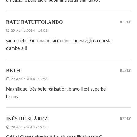
un bacione bella gioia, buon fine settimana lungo :*
BATÙ BATUFFOLANDO
REPLY
29 Aprile 2014 - 14:02
santo cielo Damiana mi fai morire…. meravigliosa questa
ciambella!!!
BETH
REPLY
29 Aprile 2014 - 12:58
Magnifique, très belle réalisation, bravo il est superbe!
bisous
INÉS DE SUÁREZ
REPLY
29 Aprile 2014 - 12:55