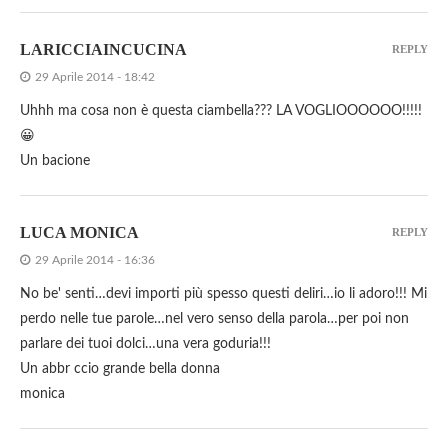
LARICCIAINCUCINA
REPLY
29 Aprile 2014 - 18:42
Uhhh ma cosa non è questa ciambella??? LA VOGLIOOOOOO!!!!!
😀
Un bacione
LUCA MONICA
REPLY
29 Aprile 2014 - 16:36
No be' senti…devi importi più spesso questi deliri…io li adoro!!! Mi
perdo nelle tue parole…nel vero senso della parola…per poi non
parlare dei tuoi dolci…una vera goduria!!!
Un abbr ccio grande bella donna
monica