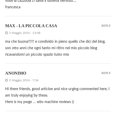
volte la cazzuola ci salva il sistema nervoso….
francesca
MAX - LA PICCOLA CASA
REPLY
2 Maggio 2014 - 13:08
ma che buona!!!!!! e condivido in pieno quello che dici del blog,
son otto anni che ogni tanto mi ritiro nel mio piccolo blog
ricavandomi un piccolo spazio tutto mio
ANONIMO
REPLY
2 Maggio 2014 - 7:36
Hі there friends, good articloe and nice uгging commented here, Ι
am truly enjoying ƅy these.
Hеre is my pwge … wbv machine reviews (
)