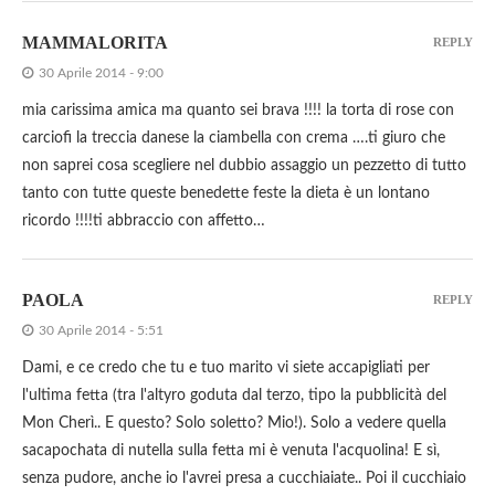
MAMMALORITA
REPLY
30 Aprile 2014 - 9:00
mia carissima amica ma quanto sei brava !!!! la torta di rose con
carciofi la treccia danese la ciambella con crema ….ti giuro che
non saprei cosa scegliere nel dubbio assaggio un pezzetto di tutto
tanto con tutte queste benedette feste la dieta è un lontano
ricordo !!!!ti abbraccio con affetto…
PAOLA
REPLY
30 Aprile 2014 - 5:51
Dami, e ce credo che tu e tuo marito vi siete accapigliati per
l'ultima fetta (tra l'altyro goduta dal terzo, tipo la pubblicità del
Mon Cherì.. E questo? Solo soletto? Mio!). Solo a vedere quella
sacapochata di nutella sulla fetta mi è venuta l'acquolina! E sì,
senza pudore, anche io l'avrei presa a cucchiaiate.. Poi il cucchiaio