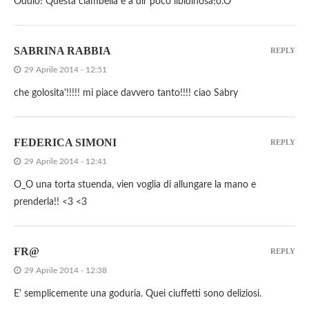
Oddio! Questa ciambella è a dir poco libidinosa!o.O
SABRINA RABBIA
REPLY
29 Aprile 2014 - 12:51
che golosita'!!!!! mi piace davvero tanto!!!! ciao Sabry
FEDERICA SIMONI
REPLY
29 Aprile 2014 - 12:41
O_O una torta stuenda, vien voglia di allungare la mano e
prenderla!! <3 <3
FR@
REPLY
29 Aprile 2014 - 12:38
E' semplicemente una goduria. Quei ciuffetti sono deliziosi.