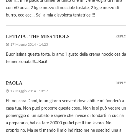
Dami… mi è piaciuta talmente tanto che mi viene voglia di rifarla
con 60 uova, 2 kg e mezzo di nocciole tostate, 2 kg e mezzo di
burro, ecc ecc… Sei la mia diavoletta tentatrice!!!!
LETIZIA - THE MISS TOOLS
REPLY
17 Maggio 2014 - 14:23
Buonissima questa torta, io amo il gusto della crema nocciolosa da
te menzionata!!!…Baci!
PAOLA
REPLY
17 Maggio 2014 - 13:17
Eh no, cara Dami, io un giorno scoverò dove abiti e mi fionderò a
casa tua. Non puoi proporre queste cose.. Non le si può vedere un
pomeriggio di un sabato e sapere che invece di fondarti in cucina
a prepararlo, hai da fare 30000 grafici per il tuo lavoro. No,
proprio no. Ma se ti mando il mio indirizzo me ne spedisci una a