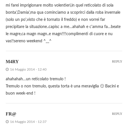
mi farei imprigionare molto volentieri,in quel reticolato di sola
bonta',Damia',ma qua cominciamo a scoprirci dalla roba invernale
(solo un po',visto che è tornato il freddo) e non vorrei far
precipitare la situazione..capisc a me…ahahah e c'amma fa…beate
le magre,ca magn magn..e magn!!!!complimenti di cuore e nu
vas!!sereno weekend ^__^
M4RY
REPLY
16 Maggio 2014 - 12:40
ahahahah…un reticolato tremulo !
Tremulo o non tremulo, questa torta è una meraviglia 🙂 Bacini e
buon week-end !
FR@
REPLY
16 Maggio 2014 - 12:37