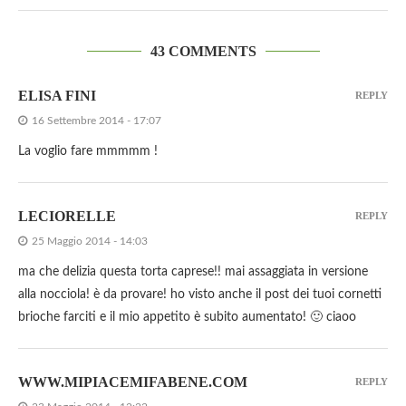
43 COMMENTS
ELISA FINI
REPLY
16 Settembre 2014 - 17:07
La voglio fare mmmmm !
LECIORELLE
REPLY
25 Maggio 2014 - 14:03
ma che delizia questa torta caprese!! mai assaggiata in versione
alla nocciola! è da provare! ho visto anche il post dei tuoi cornetti
brioche farciti e il mio appetito è subito aumentato! 🙂 ciaoo
WWW.MIPIACEMIFABENE.COM
REPLY