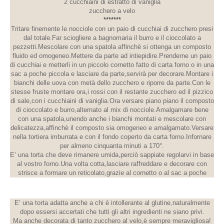
2 cucchiaini di estratto di vaniglia
zucchero a velo
*******
Tritare finemente le nocciole con un paio di cucchiai di zucchero presi
dal totale.Far sciogliere a bagnomaria il burro e il cioccolato a
pezzetti.Mescolare con una spatola affinchè si ottenga un composto
fluido ed omogeneo.Mettere da parte ad intiepidire.Prenderne un paio
di cucchiai e metterli in un piccolo cornetto fatto di carta forno o in una
sac a poche piccola e lasciare da parte,servirà per decorare.Montare i
bianchi delle uova con metà dello zucchero e riporre da parte.Con le
stesse fruste montare ora,i rossi con il restante zucchero ed il pizzico
di sale,con i cucchiaini di vaniglia.Ora versare piano piano il composto
di cioccolato e burro,alternato al mix di nocciole.Amalgamare bene
con una spatola,unendo anche i bianchi montati e mescolare con
delicatezza,affinchè il composto sia omogeneo e amalgamato.Versare
nella tortiera imburrata e con il fondo coperto da carta forno.Infornare
per almeno cinquanta minuti a 170°.
E’ una torta che deve rimanere umida,perciò sappiate regolarvi in base
al vostro forno.Una volta cotta,lasciare raffreddare e decorare con
strisce a formare un reticolato,grazie al cornetto o al sac a poche
E’ una torta adatta anche a chi è intollerante al glutine,naturalmente
dopo essersi accertati che tutti gli altri ingredienti ne siano privi.
Ma anche decorata di tanto zucchero al velo,è sempre meravigliosa!