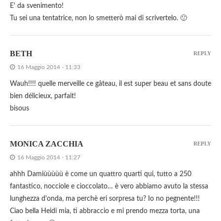
E' da svenimento!
Tu sei una tentatrice, non lo smetterò mai di scrivertelo. 🙂
BETH
REPLY
16 Maggio 2014 - 11:33
Wauh!!!! quelle merveille ce gâteau, il est super beau et sans doute
bien délicieux, parfait!
bisous
MONICA ZACCHIA
REPLY
16 Maggio 2014 - 11:27
ahhh Damiùùùùù è come un quattro quarti qui, tutto a 250
fantastico, nocciole e cioccolato… è vero abbiamo avuto la stessa
lunghezza d'onda, ma perchè eri sorpresa tu? Io no pegnente!!!
Ciao bella Heidi mia, ti abbraccio e mi prendo mezza torta, una