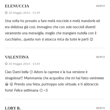
ELENUCCIA
REPLY
20 Maggio 2014 - 15:29
Una volta ho provato a fare metà nocciole e metà mandorle ed
era deliziosa già così. Immagino che con sole noccioli diventi
veramente una meraviglia, meglio che mangiare nutella con il
cucchiaino…questa non si attacca mica da tutte le parti 😉
VALENTINA
REPLY
20 Maggio 2014 - 13:45
Ciao Dami bella 🙂 Adoro la caprese e la tua versione è
stragolosa!!! Mammamia che acquolina che mi hai fatto venireeee
😀 😛 Prendo una fetta, purtroppo solo virtuale, e ti abbraccio
forte! Felice settimana 🙂 <3
LORY B.
REPLY