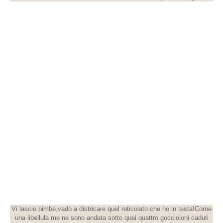
Vi lascio bimbe,vado a districare quel reticolato che ho in testa!Come
una libellula me ne sono andata sotto quei quattro goccioloni caduti