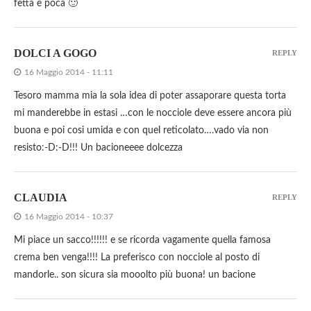
fetta è poca 🙂
DOLCI A GOGO
REPLY
16 Maggio 2014 - 11:11
Tesoro mamma mia la sola idea di poter assaporare questa torta
mi manderebbe in estasi …con le nocciole deve essere ancora più
buona e poi cosi umida e con quel reticolato….vado via non
resisto:-D:-D!!! Un bacioneeee dolcezza
CLAUDIA
REPLY
16 Maggio 2014 - 10:37
Mi piace un sacco!!!!!! e se ricorda vagamente quella famosa
crema ben venga!!!! La preferisco con nocciole al posto di
mandorle.. son sicura sia mooolto più buona! un bacione