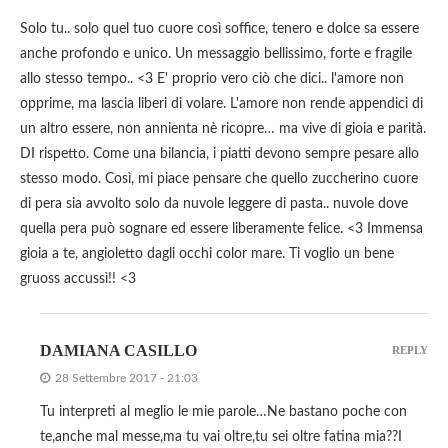
Solo tu.. solo quel tuo cuore così soffice, tenero e dolce sa essere
anche profondo e unico. Un messaggio bellissimo, forte e fragile
allo stesso tempo.. <3 E' proprio vero ciò che dici.. l'amore non
opprime, ma lascia liberi di volare. L'amore non rende appendici di
un altro essere, non annienta nè ricopre… ma vive di gioia e parità.
DI rispetto. Come una bilancia, i piatti devono sempre pesare allo
stesso modo. Così, mi piace pensare che quello zuccherino cuore
di pera sia avvolto solo da nuvole leggere di pasta.. nuvole dove
quella pera può sognare ed essere liberamente felice. <3 Immensa
gioia a te, angioletto dagli occhi color mare. Ti voglio un bene
gruoss accussì!! <3
DAMIANA CASILLO
REPLY
28 Settembre 2017 - 21:03
Tu interpreti al meglio le mie parole…Ne bastano poche con
te,anche mal messe,ma tu vai oltre,tu sei oltre fatina mia??I