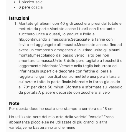
1
pizzico
sale
6
pere
coscia
Istruzioni
Montate gli albumi con 40 g di zucchero presi dal totale e
mettete da parte.Montate anche i tuorli con il restante
zucchero.Unite a questi, lo yogurt e l'olio a
filo,continuando a mescolare,Setacciate la farine con il
lievito ed aggiungete all'impasto.Mescolate ancora fino ad
avere un composto omogeneo e in ultimo unite gli albumi
montati,mescolando dal basso verso l'alto per non
smontare la massa.Unite 3 delle pere tagliate a tocchetti e
leggermente infarinate.Versate nella teglia imburrata ed
infarinata.In superficie decorate con fettine di pera a
raggiera lungo i bordi,al centro mettete una pera intera a
cui avrete tolto la parte finale.Infornate in forno gia caldo
a 170° per circa 50 minuti Sfornate e sformate sul vassoio
da portata.A piacere decorate con zucchero al velo
Note
Per questa dose ho usato uno stampo a cerniera da 18 cm
Ho utilizzato pere del mio orto della varieta' "coscia".Erano
abbastanza piccole,se ne utilizzate di più grandi o altra
varietà,ve ne basteranno anche meno