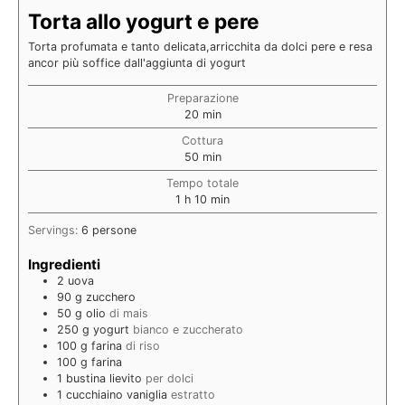
Torta allo yogurt e pere
Torta profumata e tanto delicata,arricchita da dolci pere e resa
ancor più soffice dall'aggiunta di yogurt
Preparazione
20
min
Cottura
50
min
Tempo totale
1
h
10
min
Servings:
6
persone
Ingredienti
2
uova
90
g
zucchero
50
g
olio
di mais
250
g
yogurt
bianco e zuccherato
100
g
farina
di riso
100
g
farina
1
bustina
lievito
per dolci
1
cucchiaino
vaniglia
estratto