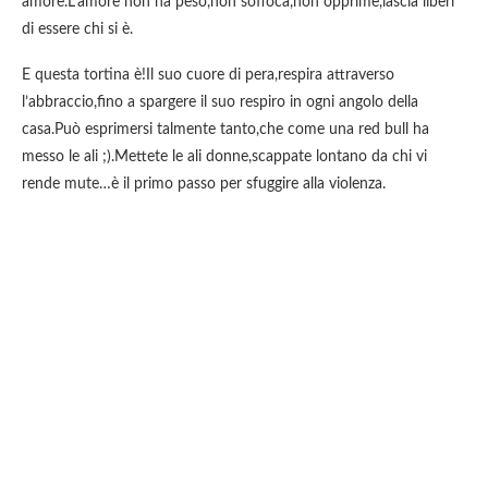
amore.L’amore non ha peso,non soffoca,non opprime,lascia liberi
di essere chi si è.
E questa tortina è!Il suo cuore di pera,respira attraverso
l’abbraccio,fino a spargere il suo respiro in ogni angolo della
casa.Può esprimersi talmente tanto,che come una red bull ha
messo le ali ;).Mettete le ali donne,scappate lontano da chi vi
rende mute…è il primo passo per sfuggire alla violenza.