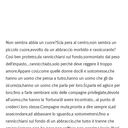
Non sembra abbia un cuore?Si,la pera al centro,non sembra un
piccolo cuore,avvolto da un abbraccio morbido e rassicurante?
Così ben protetto,da rannicchiarsi sul fondo,sormontato dal peso
dell’impasto…rannicchiato,solo perchè deve reggere il troppo
amore.Appare così,come quelle donne docili e sottomesse,che
hanno un uomo che pensa a tutto,hanno un uomo che gli da
sicurezza,hanno un uomo che parla per loro.Si,parla ed agisce per
loro,fino a farle sembrare solo delle compagne privilegiate,devote
all’uomo,che hanno la ‘fortuna’di avere incontrato…al punto di
crederci loro stesse.Compagne mute,pronte a dire sempre si,ad
assecondare,ad abbassare lo sguardo,a sottomettersi,fino a
rannicchiarsi sul fondo di un abbraccio,che tutto è tranne che