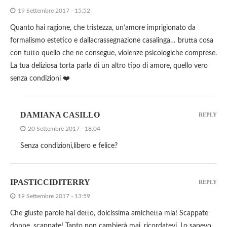
19 Settembre 2017 - 15:52
Quanto hai ragione, che tristezza, un’amore imprigionato da
formalismo estetico e dallacrassegnazione casalinga… brutta cosa
con tutto quello che ne consegue, violenze psicologiche comprese.
La tua deliziosa torta parla di un altro tipo di amore, quello vero
senza condizioni ❤️
DAMIANA CASILLO
REPLY
20 Settembre 2017 - 18:04
Senza condizioni,libero e felice?
IPASTICCIDITERRY
REPLY
19 Settembre 2017 - 13:59
Che giuste parole hai detto, dolcissima amichetta mia! Scappate
donne, scappate! Tanto non cambierà mai, ricordatevi. Lo sapevo