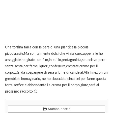
Una tortina fatta con le pere di una pianticella piccola
piccola,esile.Ma son talmente dolci che vi assicuro,appena le ho
assaggiate,ho girato un film,in cui io,protagonista,sbucciavo pere
senza sosta,per farne liquori,confetture,crostate,creme per il
corpo…(si da cospargere di sera a lume di candela).Alla fine,con un
grembiule immaginario, ne ho sbucciate circa sei per farne questa
torta soffice e abbondante.La crema per il corpo,giuro,sarà al
prossimo raccolto 🙂
Stampa ricetta