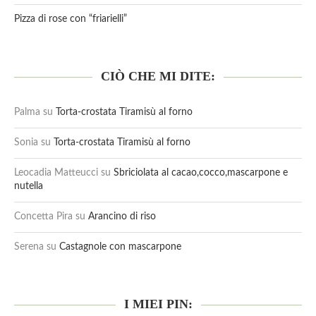
Pizza di rose con “friarielli”
CIÒ CHE MI DITE:
Palma
su
Torta-crostata Tiramisù al forno
Sonia
su
Torta-crostata Tiramisù al forno
Leocadia Matteucci
su
Sbriciolata al cacao,cocco,mascarpone e
nutella
Concetta Pira
su
Arancino di riso
Serena
su
Castagnole con mascarpone
I MIEI PIN: