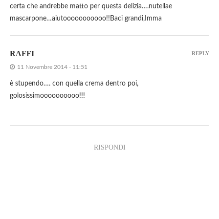
certa che andrebbe matto per questa delizia….nutellae
mascarpone…aiutooooooooooo!!Baci grandi,Imma
RAFFI
REPLY
11 Novembre 2014 - 11:51
è stupendo…. con quella crema dentro poi,
golosissimoooooooooo!!!
RISPONDI