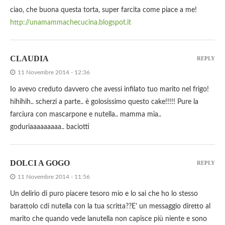
ciao, che buona questa torta, super farcita come piace a me!
http://unamammachecucina.blogspot.it
CLAUDIA
REPLY
11 Novembre 2014 - 12:36
Io avevo creduto davvero che avessi infilato tuo marito nel frigo!
hihihih.. scherzi a parte.. è golosissimo questo cake!!!!! Pure la
farciura con mascarpone e nutella.. mamma mia..
goduriaaaaaaaaa.. baciotti
DOLCI A GOGO
REPLY
11 Novembre 2014 - 11:56
Un delirio di puro piacere tesoro mio e lo sai che ho lo stesso
barattolo cdi nutella con la tua scritta??E' un messaggio diretto al
marito che quando vede lanutella non capisce più niente e sono