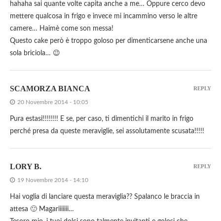
hahaha sai quante volte capita anche a me… Oppure cerco devo
mettere qualcosa in frigo e invece mi incammino verso le altre
camere… Haimè come son messa!
Questo cake però è troppo goloso per dimenticarsene anche una
sola briciola… 😉
SCAMORZA BIANCA
REPLY
20 Novembre 2014 - 10:05
Pura estasi!!!!!!!! E se, per caso, ti dimentichi il marito in frigo
perché presa da queste meraviglie, sei assolutamente scusata!!!!!
LORY B.
REPLY
19 Novembre 2014 - 14:10
Hai voglia di lanciare questa meraviglia?? Spalanco le braccia in
attesa 🙂 Magariiiiiii…