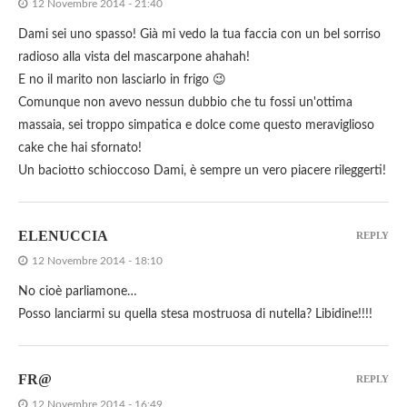
12 Novembre 2014 - 21:40
Dami sei uno spasso! Già mi vedo la tua faccia con un bel sorriso
radioso alla vista del mascarpone ahahah!
E no il marito non lasciarlo in frigo 😉
Comunque non avevo nessun dubbio che tu fossi un'ottima
massaia, sei troppo simpatica e dolce come questo meraviglioso
cake che hai sfornato!
Un baciotto schioccoso Dami, è sempre un vero piacere rileggerti!
ELENUCCIA
REPLY
12 Novembre 2014 - 18:10
No cioè parliamone…
Posso lanciarmi su quella stesa mostruosa di nutella? Libidine!!!!
FR@
REPLY
12 Novembre 2014 - 16:49