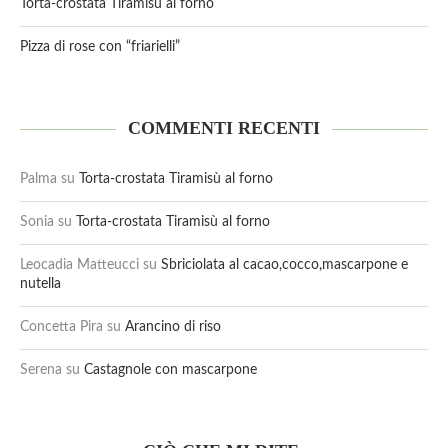
Torta-crostata Tiramisù al forno
Pizza di rose con “friarielli”
COMMENTI RECENTI
Palma
su
Torta-crostata Tiramisù al forno
Sonia
su
Torta-crostata Tiramisù al forno
Leocadia Matteucci
su
Sbriciolata al cacao,cocco,mascarpone e
nutella
Concetta Pira
su
Arancino di riso
Serena
su
Castagnole con mascarpone