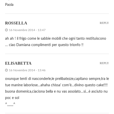
Paola
ROSSELLA
REPLY
16 Novembre 2014 - 13:47
ah ah ! il frigo come le sabbie mobili che ogni tanto restituiscono
… ciao Damiana complimenti per questo trionfo !!
ELISABETTA
REPLY
16 Novembre 2014 - 13:46
ovunque tenti di nasconderle,le prelibatezze,capitano sempre,tra le
tue manine laboriose…ahaha chissa' com'è…divino questo cake!!!!
buona domenica,ciaciona bella e nu vas assolato…si…è asciuto nu
poc e sol
^____^