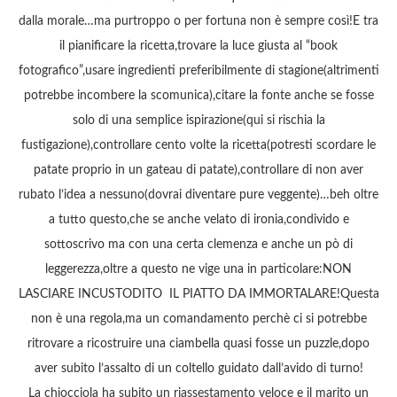
dalla morale…ma purtroppo o per fortuna non è sempre così!E tra
il pianificare la ricetta,trovare la luce giusta al “book
fotografico”,usare ingredienti preferibilmente di stagione(altrimenti
potrebbe incombere la scomunica),citare la fonte anche se fosse
solo di una semplice ispirazione(qui si rischia la
fustigazione),controllare cento volte la ricetta(potresti scordare le
patate proprio in un gateau di patate),controllare di non aver
rubato l’idea a nessuno(dovrai diventare pure veggente)…beh oltre
a tutto questo,che se anche velato di ironia,condivido e
sottoscrivo ma con una certa clemenza e anche un pò di
leggerezza,oltre a questo ne vige una in particolare:NON
LASCIARE INCUSTODITO IL PIATTO DA IMMORTALARE!Questa
non è una regola,ma un comandamento perchè ci si potrebbe
ritrovare a ricostruire una ciambella quasi fosse un puzzle,dopo
aver subito l’assalto di un coltello guidato dall’avido di turno!
La chiocciola ha subito un riassestamento veloce e il marito un