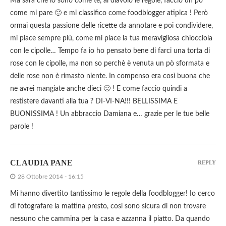
Ma sarà che io sono come te, al diavolo le regole, faccio un pò
come mi pare 🙂 e mi classifico come foodblogger atipica ! Però
ormai questa passione delle ricette da annotare e poi condividere,
mi piace sempre più, come mi piace la tua meravigliosa chiocciola
con le cipolle… Tempo fa io ho pensato bene di farci una torta di
rose con le cipolle, ma non so perchè è venuta un pò sformata e
delle rose non è rimasto niente. In compenso era così buona che
ne avrei mangiate anche dieci 🙂 ! E come faccio quindi a
restistere davanti alla tua ? DI-VI-NA!!! BELLISSIMA E
BUONISSIMA ! Un abbraccio Damiana e… grazie per le tue belle
parole !
CLAUDIA PANE
REPLY
28 Ottobre 2014 - 16:15
Mi hanno divertito tantissimo le regole della foodblogger! Io cerco
di fotografare la mattina presto, così sono sicura di non trovare
nessuno che cammina per la casa e azzanna il piatto. Da quando