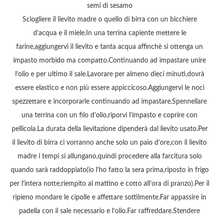
semi di sesamo
Sciogliere il lievito madre o quello di birra con un bicchiere
d’acqua e il miele.In una terrina capiente mettere le
farine,aggiungervi il lievito e tanta acqua affinchè si ottenga un
impasto morbido ma compatto.Continuando ad impastare unire
l’olio e per ultimo il sale.Lavorare per almeno dieci minuti,dovrà
essere elastico e non più essere appiccicoso.Aggiungervi le noci
spezzettare e incorporarle continuando ad impastare.Spennellare
una terrina con un filo d’olio,riporvi l’impasto e coprire con
pellicola.La durata della lievitazione dipenderà dal lievito usato.Per
il lievito di birra ci vorranno anche solo un paio d’ore,con il lievito
madre i tempi si allungano,quindi procedere alla farcitura solo
quando sarà raddoppiato(io l’ho fatto la sera prima,riposto in frigo
per l’intera notte,riempito al mattino e cotto all’ora di pranzo).Per il
ripieno mondare le cipolle e affettare sottilmente.Far appassire in
padella con il sale necessario e l’olio.Far raffreddare.Stendere