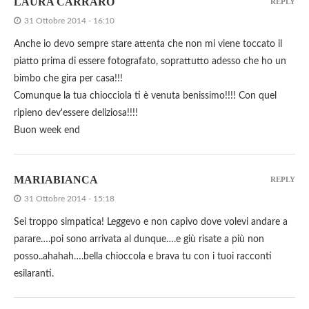
LAURA CARRARO
REPLY
31 Ottobre 2014 - 16:10
Anche io devo sempre stare attenta che non mi viene toccato il
piatto prima di essere fotografato, soprattutto adesso che ho un
bimbo che gira per casa!!!
Comunque la tua chiocciola ti è venuta benissimo!!!! Con quel
ripieno dev'essere deliziosa!!!!
Buon week end
MARIABIANCA
REPLY
31 Ottobre 2014 - 15:18
Sei troppo simpatica! Leggevo e non capivo dove volevi andare a
parare….poi sono arrivata al dunque….e giù risate a più non
posso..ahahah….bella chioccola e brava tu con i tuoi racconti
esilaranti.