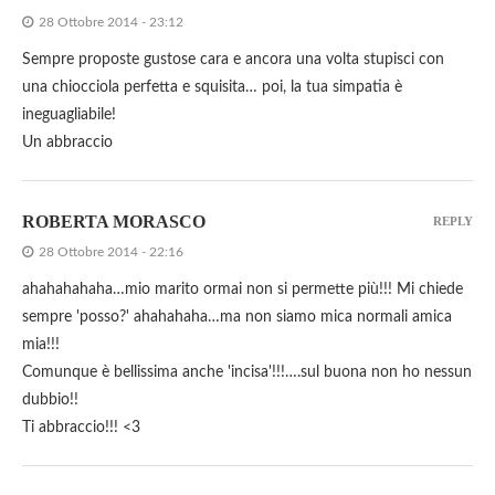
28 Ottobre 2014 - 23:12
Sempre proposte gustose cara e ancora una volta stupisci con
una chiocciola perfetta e squisita… poi, la tua simpatia è
ineguagliabile!
Un abbraccio
ROBERTA MORASCO
REPLY
28 Ottobre 2014 - 22:16
ahahahahaha…mio marito ormai non si permette più!!! Mi chiede
sempre 'posso?' ahahahaha…ma non siamo mica normali amica
mia!!!
Comunque è bellissima anche 'incisa'!!!….sul buona non ho nessun
dubbio!!
Ti abbraccio!!! <3