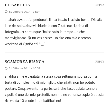
ELISABETTA
REPLY
31 Ottobre 2014 - 13:54
ahahah evvabuo'….perdonalo,il marito…tu lasci sto ben di Dio,alla
luce del sole…dovevi chiuderlo con 7 catenacci,prima di
fotografa'…;) comunque,l'hai salvato in tempo….e che
meravigliaaaaa 😛 nu vas azzeccuso,ciaciona mia e sereno
weekend di OgniSanti ^__^
SCAMORZA BIANCA
REPLY
31 Ottobre 2014 - 10:57
ahahha a me è capitata la stessa cosa settimana scorsa con la
torta di compleanno di mio figlio… che infatti non ho potuto
postare. Cmq, avventori a parte, sarà che l'accoppiata tonno e
cipolla è uno dei miei preferiti, non me ne vorrai se copierò questa
ricetta da 10 e lode in un battibaleno!