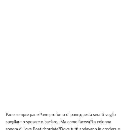
Pane sempre pane.Pane profumo di pane,questa sera ti voglio
spogliare o sposare o baciare…Ma come faceva?La colonna
sonora di Love Boat ricordate?Dove tutti andavano in crociera e