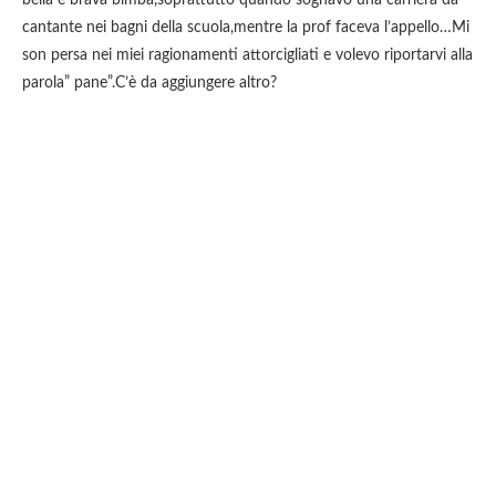
bella e brava bimba,soprattutto quando sognavo una carriera da
cantante nei bagni della scuola,mentre la prof faceva l’appello…Mi
son persa nei miei ragionamenti attorcigliati e volevo riportarvi alla
parola” pane”.C’è da aggiungere altro?