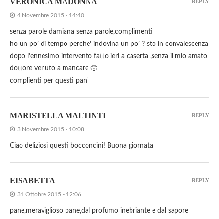
VERONICA MADONNA
REPLY
4 Novembre 2015 - 14:40
senza parole damiana senza parole,complimenti
ho un po’ di tempo perche’ indovina un po’ ? sto in convalescenza
dopo l’ennesimo intervento fatto ieri a caserta ,senza il mio amato
dottore venuto a mancare 🙁
complienti per questi pani
MARISTELLA MALTINTI
REPLY
3 Novembre 2015 - 10:08
Ciao deliziosi questi bocconcini! Buona giornata
EISABETTA
REPLY
31 Ottobre 2015 - 12:06
pane,meraviglioso pane,dal profumo inebriante e dal sapore