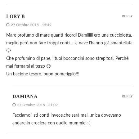
LORY B
REPLY
27 Ottobre 2015 - 15:49
Mare profumo di mare quanti ricordi Damiiiiii ero una cucciolotta,
meglio però non fare troppi conti… la nave l’hanno già smantellata
🙂
Che profumino di pane, i tuoi bocconcini sono strepitosi. Perché
mai fermarsi al terzo 🙂
Un bacione tesoro, buon pomeriggio!!!
DAMIANA
REPLY
27 Ottobre 2015 - 21:09
Facciamoli sti conti invece,che sarà mai…mica dovevamo
andare in crociera con quelle mummie!:-)