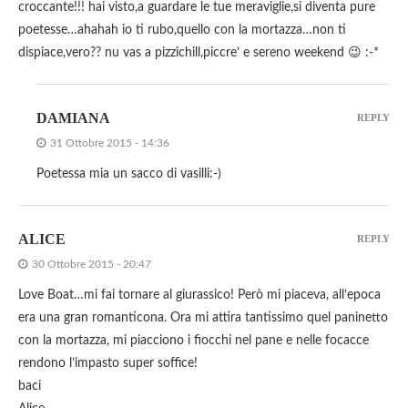
croccante!!! hai visto,a guardare le tue meraviglie,si diventa pure
poetesse…ahahah io ti rubo,quello con la mortazza…non ti
dispiace,vero?? nu vas a pizzichill,piccre’ e sereno weekend 😉 :-*
DAMIANA
REPLY
31 Ottobre 2015 - 14:36
Poetessa mia un sacco di vasilli:-)
ALICE
REPLY
30 Ottobre 2015 - 20:47
Love Boat…mi fai tornare al giurassico! Però mi piaceva, all’epoca
era una gran romanticona. Ora mi attira tantissimo quel paninetto
con la mortazza, mi piacciono i fiocchi nel pane e nelle focacce
rendono l’impasto super soffice!
baci