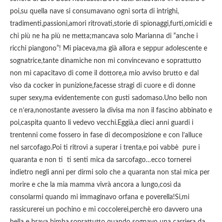
poi,su quella nave si consumavano ogni sorta di intrighi,
tradimenti,passioni,amori ritrovati,storie di spionaggi,furti,omicidi e
chi più ne ha più ne metta;mancava solo Marianna di “anche i
ricchi piangono”! Mi piaceva,ma già allora e seppur adolescente e
sognatrice,tante dinamiche non mi convincevano e soprattutto
non mi capacitavo di come il dottore,a mio avviso brutto e dal
viso da cocker in punizione,facesse stragi di cuore e di donne
super sexy,ma evidentemente con gusti sadomaso.Uno bello non
ce n’era,nonostante avessero la divisa ma non il fascino abbinato e
poi,caspita quanto li vedevo vecchi.Eggià,a dieci anni guardi i
trentenni come fossero in fase di decomposizione e con l’alluce
nel sarcofago.Poi ti ritrovi a superar i trenta,e poi vabbè pure i
quaranta e non ti ti senti mica da sarcofago…ecco tornerei
indietro negli anni per dirmi solo che a quaranta non stai mica per
morire e che la mia mamma vivrà ancora a lungo,così da
consolarmi quando mi immaginavo orfana e poverella!Si,mi
rassicurerei un pochino e mi coccolerei,perchè ero davvero una