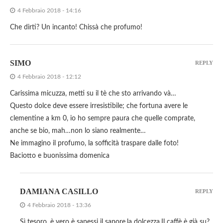
4 Febbraio 2018 - 14:16
Che dirti? Un incanto! Chissà che profumo!
SIMO
REPLY
4 Febbraio 2018 - 12:12
Carissima micuzza, metti su il tè che sto arrivando và…
Questo dolce deve essere irresistibile; che fortuna avere le
clementine a km 0, io ho sempre paura che quelle comprate,
anche se bio, mah…non lo siano realmente…
Ne immagino il profumo, la sofficità traspare dalle foto!
Baciotto e buonissima domenica
DAMIANA CASILLO
REPLY
4 Febbraio 2018 - 13:36
Sì tesoro, è vero è sapessi il sapore,la dolcezza.Il caffè è già su?