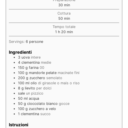
30
min
Cottura
50
min
Tempo totale
1
h
20
min
Servings:
6
persone
Ingredienti
3
uova
intere
4
clementina
medie
150
g
farina
00
100
g
mandorle pelate
macinate fini
200
g
zucchero
semolato
100
ml
olio
di girasole o mais o riso
8
g
lievito
per dolci
sale
un pizzico
50
ml
acqua
50
g
cioccolato bianco
gocce
100
g
zucchero a velo
1
clementina
succo
Istruzioni