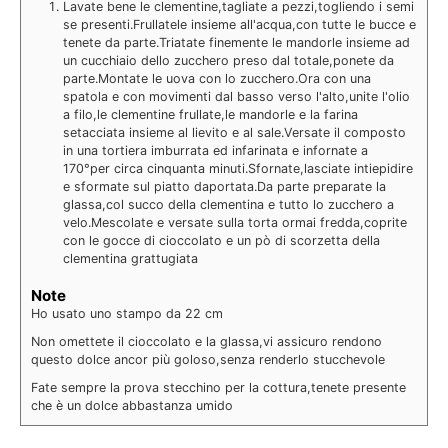
Lavate bene le clementine,tagliate a pezzi,togliendo i semi
se presenti.Frullatele insieme all'acqua,con tutte le bucce e
tenete da parte.Triatate finemente le mandorle insieme ad
un cucchiaio dello zucchero preso dal totale,ponete da
parte.Montate le uova con lo zucchero.Ora con una
spatola e con movimenti dal basso verso l'alto,unite l'olio
a filo,le clementine frullate,le mandorle e la farina
setacciata insieme al lievito e al sale.Versate il composto
in una tortiera imburrata ed infarinata e infornate a
170°per circa cinquanta minuti.Sfornate,lasciate intiepidire
e sformate sul piatto daportata.Da parte preparate la
glassa,col succo della clementina e tutto lo zucchero a
velo.Mescolate e versate sulla torta ormai fredda,coprite
con le gocce di cioccolato e un pò di scorzetta della
clementina grattugiata
Note
Ho usato uno stampo da 22 cm
Non omettete il cioccolato e la glassa,vi assicuro rendono
questo dolce ancor più goloso,senza renderlo stucchevole
Fate sempre la prova stecchino per la cottura,tenete presente
che è un dolce abbastanza umido