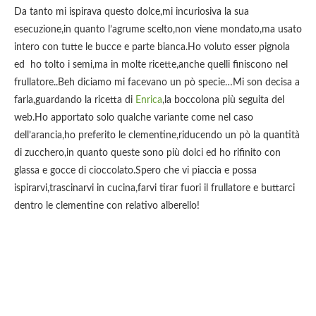
Da tanto mi ispirava questo dolce,mi incuriosiva la sua
esecuzione,in quanto l’agrume scelto,non viene mondato,ma usato
intero con tutte le bucce e parte bianca.Ho voluto esser pignola
ed ho tolto i semi,ma in molte ricette,anche quelli finiscono nel
frullatore..Beh diciamo mi facevano un pò specie…Mi son decisa a
farla,guardando la ricetta di
Enrica
,la boccolona più seguita del
web.Ho apportato solo qualche variante come nel caso
dell’arancia,ho preferito le clementine,riducendo un pò la quantità
di zucchero,in quanto queste sono più dolci ed ho rifinito con
glassa e gocce di cioccolato.Spero che vi piaccia e possa
ispirarvi,trascinarvi in cucina,farvi tirar fuori il frullatore e buttarci
dentro le clementine con relativo alberello!