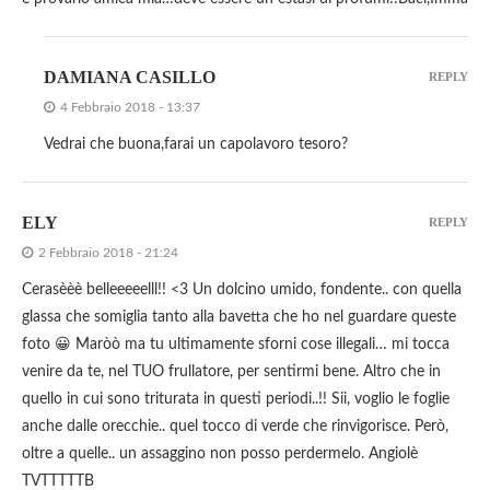
DAMIANA CASILLO
REPLY
4 Febbraio 2018 - 13:37
Vedrai che buona,farai un capolavoro tesoro?
ELY
REPLY
2 Febbraio 2018 - 21:24
Cerasèèè belleeeeelll!! <3 Un dolcino umido, fondente.. con quella
glassa che somiglia tanto alla bavetta che ho nel guardare queste
foto 😀 Maròò ma tu ultimamente sforni cose illegali… mi tocca
venire da te, nel TUO frullatore, per sentirmi bene. Altro che in
quello in cui sono triturata in questi periodi..!! Sii, voglio le foglie
anche dalle orecchie.. quel tocco di verde che rinvigorisce. Però,
oltre a quelle.. un assaggino non posso perdermelo. Angiolè
TVTTTTTB