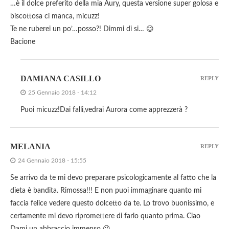
…è il dolce preferito della mia Aury, questa versione super golosa e
biscottosa ci manca, micuzz!
Te ne ruberei un po’…posso?! Dimmi di si… 😉
Bacione
DAMIANA CASILLO
REPLY
25 Gennaio 2018 - 14:12
Puoi micuzz!Dai falli,vedrai Aurora come apprezzerà ?
MELANIA
REPLY
24 Gennaio 2018 - 15:55
Se arrivo da te mi devo preparare psicologicamente al fatto che la
dieta è bandita. Rimossa!!! E non puoi immaginare quanto mi
faccia felice vedere questo dolcetto da te. Lo trovo buonissimo, e
certamente mi devo ripromettere di farlo quanto prima. Ciao
Dami un abbraccio immenso 😉