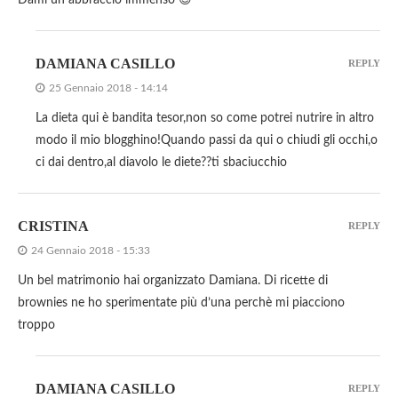
DAMIANA CASILLO
REPLY
25 Gennaio 2018 - 14:14
La dieta qui è bandita tesor,non so come potrei nutrire in altro
modo il mio blogghino!Quando passi da qui o chiudi gli occhi,o
ci dai dentro,al diavolo le diete??ti sbaciucchio
CRISTINA
REPLY
24 Gennaio 2018 - 15:33
Un bel matrimonio hai organizzato Damiana. Di ricette di
brownies ne ho sperimentate più d’una perchè mi piacciono
troppo
DAMIANA CASILLO
REPLY