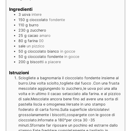
Ingredienti
3
uova
intere
150
g
cioccolato
fondente
110
g
burro
230
g
zucchero
25
g
cacao
amaro
80
g
farina
00
sale
un pizzico
50
g
cioccolato bianco
in gocce
50
g
cioccolato fondente
in gocce
200
g
biscotti
a piacere
Istruzioni
Sciogliete a bagnomaria il cioccolato fondente insieme al
burro.Una volta sciolto,togliete dal fuoco .Con una frusta
mescolate aggiungendo lo zucchero,le uova poi una alla
volta e in ultimo il cacao setacciato alla farina. e al pizzico
di sale.Mescolate ancora bene fino ad avere una sorta di
pastella liscia e omogenea.Versate in uno stampo
foderato di carta forno.Sulla superficie sbriciolatevi
grossolanamente i biscotti,cospargete con le gocce di
cioccolato.Infornate a 180°per circa 30 -35
minuti.Sfornate far riposare un pochino ed estrarre dallo
stampo.Fate freddare completamente e tagliarlo in