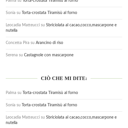
Palma
su
Torta-crostata Tiramisù al forno
Sonia
su
Torta-crostata Tiramisù al forno
Leocadia Matteucci
su
Sbriciolata al cacao,cocco,mascarpone e
nutella
Concetta Pira
su
Arancino di riso
Serena
su
Castagnole con mascarpone
CIÒ CHE MI DITE:
Palma
su
Torta-crostata Tiramisù al forno
Sonia
su
Torta-crostata Tiramisù al forno
Leocadia Matteucci
su
Sbriciolata al cacao,cocco,mascarpone e
nutella