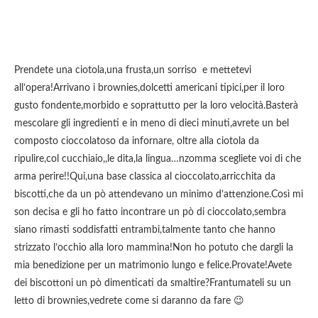
Prendete una ciotola,una frusta,un sorriso e mettetevi
all’opera!Arrivano i brownies,dolcetti americani tipici,per il loro
gusto fondente,morbido e soprattutto per la loro velocità.Basterà
mescolare gli ingredienti e in meno di dieci minuti,avrete un bel
composto cioccolatoso da infornare, oltre alla ciotola da
ripulire,col cucchiaio,,le dita,la lingua…nzomma scegliete voi di che
arma perire!!Qui,una base classica al cioccolato,arricchita da
biscotti,che da un pò attendevano un minimo d’attenzione.Così mi
son decisa e gli ho fatto incontrare un pò di cioccolato,sembra
siano rimasti soddisfatti entrambi,talmente tanto che hanno
strizzato l’occhio alla loro mammina!Non ho potuto che dargli la
mia benedizione per un matrimonio lungo e felice.Provate!Avete
dei biscottoni un pò dimenticati da smaltire?Frantumateli su un
letto di brownies,vedrete come si daranno da fare 😉