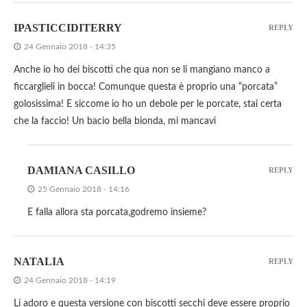
IPASTICCIDITERRY
REPLY
24 Gennaio 2018 - 14:35
Anche io ho dei biscotti che qua non se li mangiano manco a
ficcarglieli in bocca! Comunque questa è proprio una “porcata”
golosissima! E siccome io ho un debole per le porcate, stai certa
che la faccio! Un bacio bella bionda, mi mancavi
DAMIANA CASILLO
REPLY
25 Gennaio 2018 - 14:16
E falla allora sta porcata,godremo insieme?
NATALIA
REPLY
24 Gennaio 2018 - 14:19
Li adoro e questa versione con biscotti secchi deve essere proprio