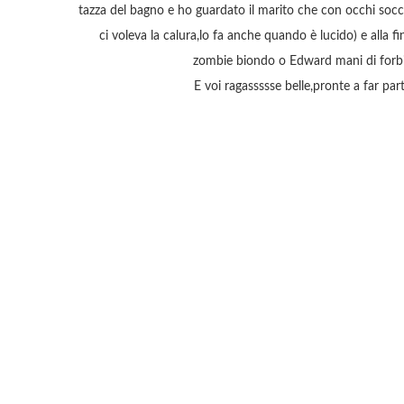
tazza del bagno e ho guardato il marito che con occhi socc
ci voleva la calura,lo fa anche quando è lucido) e alla f
zombie biondo o Edward mani di forb
E voi ragassssse belle,pronte a far pa