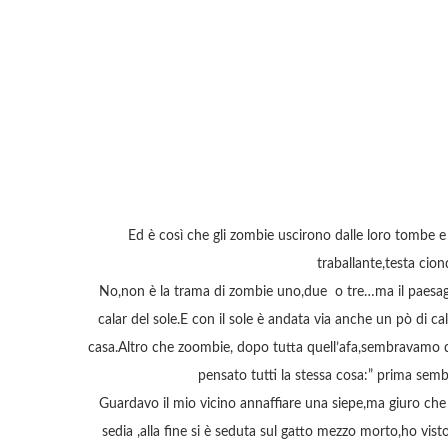
Ed è così che gli zombie uscirono dalle loro tombe e 
traballante,testa cio
No,non è la trama di zombie uno,due o tre…ma il paesaggi
calar del sole.E con il sole è andata via anche un pò di 
casa.Altro che zoombie, dopo tutta quell’afa,sembravamo d
pensato tutti la stessa cosa:” prima sem
Guardavo il mio vicino annaffiare una siepe,ma giuro ch
sedia ,alla fine si è seduta sul gatto mezzo morto,ho vist