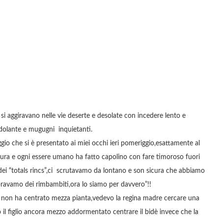
si aggiravano nelle vie deserte e desolate con incedere lento e
ndolante e mugugni inquietanti.
o che si è presentato ai miei occhi ieri pomeriggio,esattamente al
calura e ogni essere umano ha fatto capolino con fare timoroso fuori
ei “totals rincs”,ci scrutavamo da lontano e son sicura che abbiamo
bravamo dei rimbambiti,ora lo siamo per davvero”!!
e non ha centrato mezza pianta,vedevo la regina madre cercare una
o il figlio ancora mezzo addormentato centrare il bidè invece che la