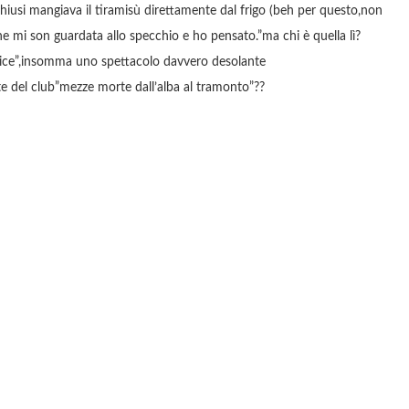
hiusi mangiava il tiramisù direttamente dal frigo (beh per questo,non
ine mi son guardata allo specchio e ho pensato.”ma chi è quella lì?
ice”,insomma uno spettacolo davvero desolante
rte del club”mezze morte dall’alba al tramonto”??