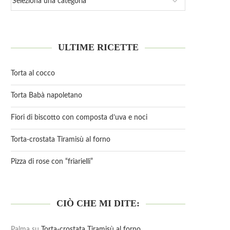
ULTIME RICETTE
Torta al cocco
Torta Babà napoletano
Fiori di biscotto con composta d’uva e noci
Torta-crostata Tiramisù al forno
Pizza di rose con “friarielli”
CIÒ CHE MI DITE:
Palma
su
Torta-crostata Tiramisù al forno