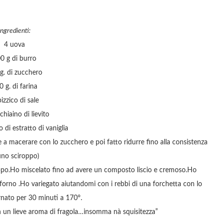
Ingredienti:
4 uova
0 g di burro
g. di zucchero
0 g. di farina
izzico di sale
hiaino di lievito
 di estratto di vaniglia
e a macerare con lo zucchero e poi fatto ridurre fino alla consistenza
uno sciroppo)
roppo.Ho miscelato fino ad avere un composto liscio e cremoso.Ho
orno .Ho variegato aiutandomi con i rebbi di una forchetta con lo
rnato per 30 minuti a 170°.
n un lieve aroma di fragola…insomma nà squisitezza”