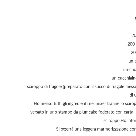
20
200 
20
un p
un cucc
un cucchiaino
sciroppo di fragole (preparato con il succo di fragole mess
di 
Ho messo tutti gli ingredienti nel mixer tranne lo sci
versato in uno stampo da plumcake foderato con carta f
sciroppo.Ho info
Si otterrà una leggera marmorizzazione co