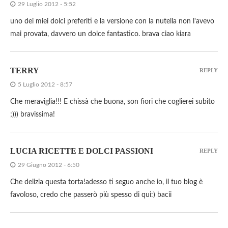
29 Luglio 2012 - 5:52
uno dei miei dolci preferiti e la versione con la nutella non l'avevo
mai provata, davvero un dolce fantastico. brava ciao kiara
TERRY
REPLY
5 Luglio 2012 - 8:57
Che meraviglia!!! E chissà che buona, son fiori che coglierei subito
;))) bravissima!
LUCIA RICETTE E DOLCI PASSIONI
REPLY
29 Giugno 2012 - 6:50
Che delizia questa torta!adesso ti seguo anche io, il tuo blog è
favoloso, credo che passerò più spesso di qui:) bacii