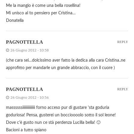
Me la mangio è come una bella rosellina!
Mi unisco al to pensiero per Cristina…
Donatella
PAGNOTTELLA
REPLY
26 Giugno 2012 - 10:58
(che cara sei…dolcissimo aver fatto la dedica alla cara Cristina..ne
approfitto per mandarle un grande abbraccio, con il cuore )
PAGNOTTELLA
REPLY
26 Giugno 2012 - 10:56
massssssìììììììììììììì forno acceso pur di gustare 'sta goduria
goduriosa! Pensa, gusterei un boccioooolo sotto il sol leone!
Dove c'è gusto nun ce stà perdenza Lucilla bella! 🙂
Bacioni a tutto spiano