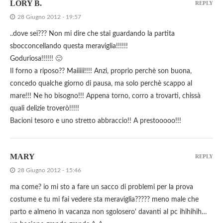
LORY B.
REPLY
28 Giugno 2012 - 19:57
..dove sei??? Non mi dire che stai guardando la partita
sbocconcellando questa meraviglia!!!!!!
Goduriosa!!!!!! 🙂
Il forno a riposo?? Maiiiii!!!! Anzi, proprio perchè son buona,
concedo qualche giorno di pausa, ma solo perchè scappo al
mare!!! Ne ho bisogno!!! Appena torno, corro a trovarti, chissà
quali delizie troverò!!!!!
Bacioni tesoro e uno stretto abbraccio!! A prestooooo!!!
MARY
REPLY
28 Giugno 2012 - 15:46
ma come? io mi sto a fare un sacco di problemi per la prova
costume e tu mi fai vedere sta meraviglia????? meno male che
parto e almeno in vacanza non sgolosero' davanti al pc ihihihih…