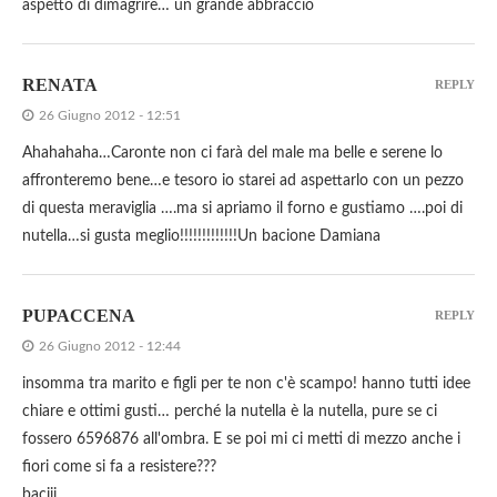
aspetto di dimagrire… un grande abbraccio
RENATA
REPLY
26 Giugno 2012 - 12:51
Ahahahaha…Caronte non ci farà del male ma belle e serene lo
affronteremo bene…e tesoro io starei ad aspettarlo con un pezzo
di questa meraviglia ….ma si apriamo il forno e gustiamo ….poi di
nutella…si gusta meglio!!!!!!!!!!!!!Un bacione Damiana
PUPACCENA
REPLY
26 Giugno 2012 - 12:44
insomma tra marito e figli per te non c'è scampo! hanno tutti idee
chiare e ottimi gusti… perché la nutella è la nutella, pure se ci
fossero 6596876 all'ombra. E se poi mi ci metti di mezzo anche i
fiori come si fa a resistere???
baciii