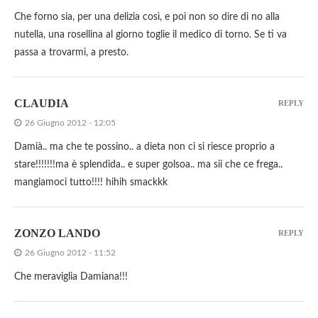
Che forno sia, per una delizia così, e poi non so dire di no alla
nutella, una rosellina al giorno toglie il medico di torno. Se ti va
passa a trovarmi, a presto.
CLAUDIA
REPLY
26 Giugno 2012 - 12:05
Damià.. ma che te possino.. a dieta non ci si riesce proprio a
stare!!!!!!!ma è splendida.. e super golsoa.. ma sii che ce frega..
mangiamoci tutto!!!! hihih smackkk
ZONZO LANDO
REPLY
26 Giugno 2012 - 11:52
Che meraviglia Damiana!!!