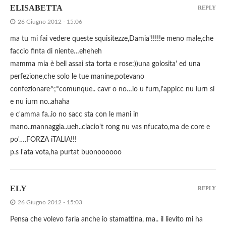
ELISABETTA
REPLY
26 Giugno 2012 - 15:06
ma tu mi fai vedere queste squisitezze,Damia'!!!!!e meno male,che
faccio finta di niente…eheheh
mamma mia è bell assai sta torta e rose:))una golosita' ed una
perfezione,che solo le tue manine,potevano
confezionare^;*comunque.. cavr o no…io u furn,l'appicc nu iurn si
e nu iurn no..ahaha
e c'amma fa..io no sacc sta con le mani in
mano..mannaggia..ueh..ciacio't rong nu vas nfucato,ma de core e
po'….FORZA iTALIA!!!
p.s l'ata vota,ha purtat buonoooooo
ELY
REPLY
26 Giugno 2012 - 15:03
Pensa che volevo farla anche io stamattina, ma.. il lievito mi ha