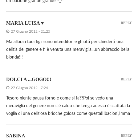
un bacione grande grande ^_^
MARIA LUISA ♥
REPLY
27 Giugno 2012 - 21:25
Ma allora i tuoi figli sono intenditori e ghiotti per chiederti una
delizia del genere e ti è venuta una meraviglia…un abbraccio bella
bionda!!!
DOLCI A ...GOGO!!!
REPLY
27 Giugno 2012 - 7:24
Tesoro niente pausa forno e come si fa??Poi se vedo una
meraviglia del genere non c'è caldo che tenga adesso è scattata la
voglia di una deliziosa brioche golosa come questa!!!bacioni,Imma
SABINA
REPLY