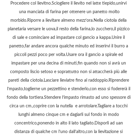
Procedere col lievitno.Sciogliere il lievito nel latte tiepido,unirvi
una manciata di farina per ottenere un panetto molto
morbido.Riporre a lievitare almeno mezz’ora.Nella ciotola della
planetaria versare le uova,il resto della farina,lo zucchero,il pizzico
di sale e cominciare ad impastare col gancio a kappa.Unire il
panetto,far andare ancora qualche minuto ed inserirvi il burro a
piccoli pezzi poco per volta.Usare ora il gancio a spirale ed
impastare per una decina di minuti,fin quando non si avrà un
composto liscio setoso e soprattutto non si attaccherà più alle
pareti della ciotola.Lasciare lieviatre fino al raddoppio.Riprendere
l’mpasto,toglierne un pezzettino e stenderlo,con esso si fodererà il
fondo della tortiera.Stendere l’impasto rimasto ad uno spessore di
circa un cm.,coprire con la nutella e arrotolare.Tagliare a tocchi
lunghi almeno cinque cm e dagiarli sul fondo in modo
concentrico,ponendo in alto il lato tagliato.Disporli ad uan
distanza di qualche cm l’uno dall’altro,con la lievitazione si