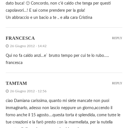
dato buca! 🙂 Concordo, non c'è caldo che tenga per questi
capolavori…! E sai come prendere per la gola!
Un abbraccio e un bacio a te .. e alla cara Cristina
FRANCESCA
REPLY
26 Giugno 2012 - 14:42
Qui no fa caldo anzi…e` brutto tempo per cui te lo rubo…..
francesca
TAMTAM
REPLY
26 Giugno 2012 - 12:56
ciao Damiana carissima, quanto mi siete mancate non puoi
immaginarlo, adesso non lascio neppure un giorno,accendo il
forno anche il 15 agosto….questa torta è splendida, come tutte le
tue creazioni e la farò presto con la marmellata, per la nutella