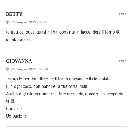
BETTY
REPLY
26 Giugno 2012 - 18:00
tentatrice! quasi quasi mi hai convinta a riaccendere il forno 😛
un abbraccio.
GIOVANNA
REPLY
26 Giugno 2012 - 16:14
Tesoro io non bandisco né il forno e neanche il cioccolato.
E in ogni caso, non bandirei la tua torta, mai!
Anzi, sto giusto per andare a fare merenda, quasi quasi vengo da
te!!!!
Che dici?
Un bacione