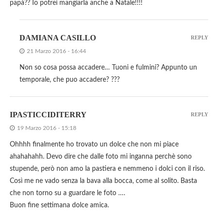
papà?? Io potrei mangiarla anche a Natale!!!!
DAMIANA CASILLO
REPLY
21 Marzo 2016 - 16:44
Non so cosa possa accadere… Tuoni e fulmini? Appunto un
temporale, che puo accadere? ???
IPASTICCIDITERRY
REPLY
19 Marzo 2016 - 15:18
Ohhhh finalmente ho trovato un dolce che non mi piace
ahahahahh. Devo dire che dalle foto mi inganna perchè sono
stupende, però non amo la pastiera e nemmeno i dolci con il riso.
Così me ne vado senza la bava alla bocca, come al solito. Basta
che non torno su a guardare le foto ….
Buon fine settimana dolce amica.