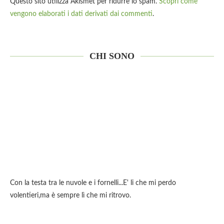
Questo sito utilizza Akismet per ridurre lo spam.
Scopri come
vengono elaborati i dati derivati dai commenti
.
CHI SONO
Con la testa tra le nuvole e i fornelli...E' li che mi perdo
volentieri,ma è sempre lì che mi ritrovo.