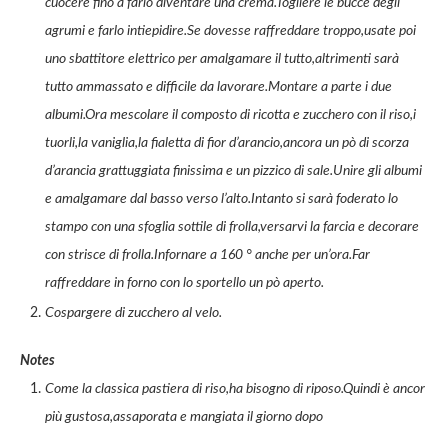
cuocere fino a farlo diventare una crema.Togliere le bucce degli
agrumi e farlo intiepidire.Se dovesse raffreddare troppo,usate poi
uno sbattitore elettrico per amalgamare il tutto,altrimenti sarà
tutto ammassato e difficile da lavorare.Montare a parte i due
albumi.Ora mescolare il composto di ricotta e zucchero con il riso,i
tuorli,la vaniglia,la fialetta di fior d’arancio,ancora un pò di scorza
d’arancia grattuggiata finissima e un pizzico di sale.Unire gli albumi
e amalgamare dal basso verso l’alto.Intanto si sarà foderato lo
stampo con una sfoglia sottile di frolla,versarvi la farcia e decorare
con strisce di frolla.Infornare a 160 ° anche per un’ora.Far
raffreddare in forno con lo sportello un pò aperto.
Cospargere di zucchero al velo.
Notes
Come la classica pastiera di riso,ha bisogno di riposo.Quindi è ancor
più gustosa,assaporata e mangiata il giorno dopo