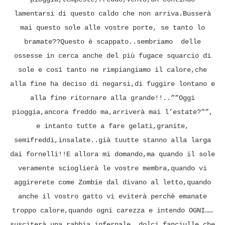
lamentarsi di questo caldo che non arriva.Busserà
mai questo sole alle vostre porte, se tanto lo
bramate??Questo è scappato..sembriamo delle
ossesse in cerca anche del più fugace squarcio di
sole e così tanto ne rimpiangiamo il calore,che
alla fine ha deciso di negarsi,di fuggire lontano e
alla fine ritornare alla grande!!..””Oggi
pioggia,ancora freddo ma,arriverà mai l’estate?””,
e intanto tutte a fare gelati,granite,
semifreddi,insalate..già tuutte stanno alla larga
dai fornelli!!E allora mi domando,ma quando il sole
veramente scioglierà le vostre membra,quando vi
aggirerete come Zombie dal divano al letto,quando
anche il vostro gatto vi eviterà perchè emanate
troppo calore,quando ogni carezza e intendo OGNI……
susciterà una rabbia infernale……dolci fanciulle che