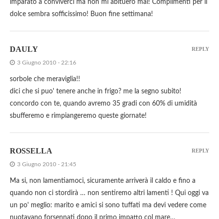
imparato a conviverci ma non mi abituerò mai! Complimenti per il
dolce sembra sofficissimo! Buon fine settimana!
DAULY
REPLY
3 Giugno 2010 - 22:16
sorbole che meraviglia!!
dici che si puo' tenere anche in frigo? me la segno subito!
concordo con te, quando avremo 35 gradi con 60% di umidità
sbufferemo e rimpiangeremo queste giornate!
ROSSELLA
REPLY
3 Giugno 2010 - 21:45
Ma si, non lamentiamoci, sicuramente arriverà il caldo e fino a
quando non ci stordirà … non sentiremo altri lamenti ! Qui oggi va
un po' meglio: marito e amici si sono tuffati ma devi vedere come
nuotavano forsennati dopo il primo impatto col mare…