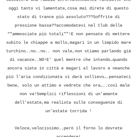
oggi tanto vi lamentate,cosa mai direte di questo
stato di trance più assoluto???Soffrite di
pressione bassa??accomodatevi nel Club delle
“”ammosciate più totali””!E non pensate di mettere
subito le chiappe a mollo,magari in un limpido mare
turchino..no..no.. non vale,non stiamo parlando già
di vacanze..NO!E’ quel mentre che intendo…quando
ancora siete in città e magari al lavoro e neanche
più l’aria condizionata vi darà sollievo….pensateci
bene, solo un attimo e vedrete che ora…..così male
non va!Semplici riflessioni di un’amante
dell’estate,ma realista sulle conseguenze di
un’estate torrida !
Veloce,velocissimo..però il forno lo dovrete
accendere!