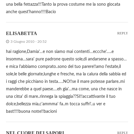
una bella fettazza!!!Tanto la prova costume me la sono giocata
anche quest'hanno!!!!Bacio
ELISABETTA
REPLY
3 Giugno 2010 - 20:52
hai ragione,Damia'…e non siamo mai contenti…eccche'…..e
insomma…sara' pure padrone questo sole,di andarsene a spasso…
e mica l'abbiamo comprato..sono del tuo parere!!amo l'estate,il
sole,le belle giornate,lunghe e fresche, ma la calura della sabbia ed
i raggi che picchiano in testa…..NO!!se il mare potesse parlare..mi
manderebbe a quel paese….eh gia'…ma come, una che nasce in
una citta' di mare..rinnega la spiaggia??SI!!accattivante il tuo
dolce,bellezza mia,c'ammma' fa..m tocca suffri'..u ver e
bast!!!!buona notte!!bacioni
NEL CUORE DEI SAPORI
REPLY