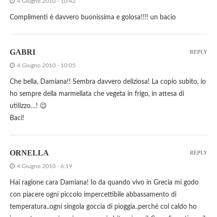
4 Giugno 2010 - 10:42
Complimenti è davvero buonissima e golosa!!!! un bacio
GABRI
REPLY
4 Giugno 2010 - 10:05
Che bella, Damiana!! Sembra davvero deliziosa! La copio subito, io
ho sempre della marmellata che vegeta in frigo, in attesa di
utilizzo…! 😉
Baci!
ORNELLA
REPLY
4 Giugno 2010 - 6:19
Hai ragione cara Damiana! Io da quando vivo in Grecia mi godo
con piacere ogni piccolo impercettibile abbassamento di
temperatura..ogni singola goccia di pioggia..perché col caldo ho