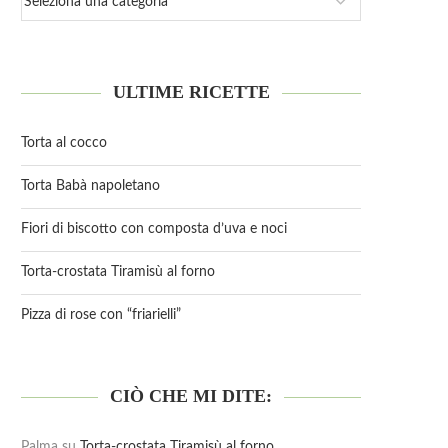
ULTIME RICETTE
Torta al cocco
Torta Babà napoletano
Fiori di biscotto con composta d’uva e noci
Torta-crostata Tiramisù al forno
Pizza di rose con “friarielli”
CIÒ CHE MI DITE:
Palma
su
Torta-crostata Tiramisù al forno