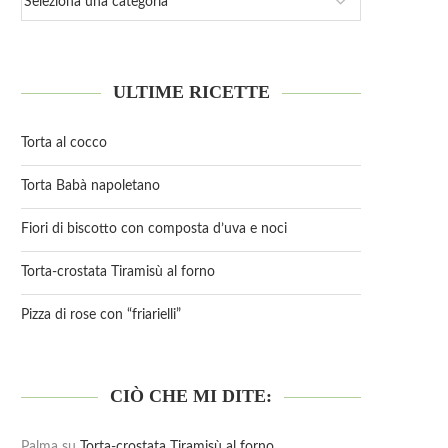
ULTIME RICETTE
Torta al cocco
Torta Babà napoletano
Fiori di biscotto con composta d’uva e noci
Torta-crostata Tiramisù al forno
Pizza di rose con “friarielli”
CIÒ CHE MI DITE:
Palma
su
Torta-crostata Tiramisù al forno