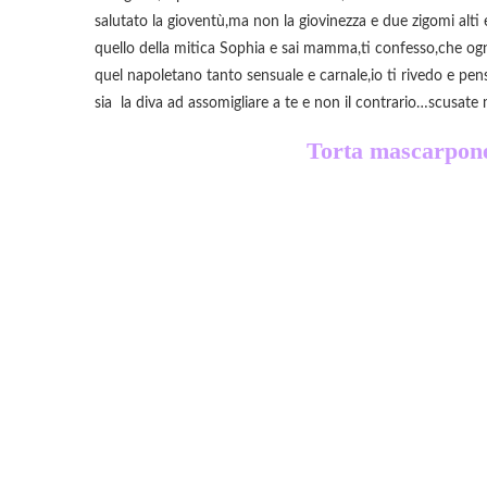
salutato la gioventù,ma non la giovinezza e due zigomi alti 
quello della mitica Sophia e sai mamma,ti confesso,che ogni
quel napoletano tanto sensuale e carnale,io ti rivedo e pen
sia la diva ad assomigliare a te e non il contrario…scusate 
Torta mascarpone 