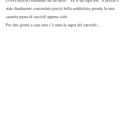
CONTADINO estenuato mi ha detto: “Tu sì nà capa tost”,il prezzo è
stato finalmente concordato,perciò bella soddisfatta prendo la mia
cassetta piena di carciofi appena colti.
Per due giorni a casa mia c’è stata la sagra del carciofo…