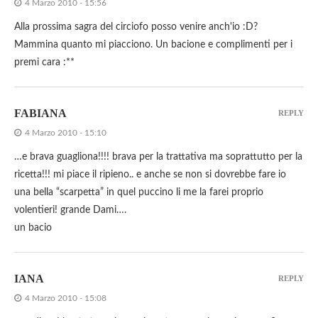
4 Marzo 2010 - 15:56
Alla prossima sagra del circiofo posso venire anch'io :D?
Mammina quanto mi piacciono. Un bacione e complimenti per i
premi cara :**
FABIANA
REPLY
4 Marzo 2010 - 15:10
…e brava guagliona!!!! brava per la trattativa ma soprattutto per la
ricetta!!! mi piace il ripieno.. e anche se non si dovrebbe fare io
una bella “scarpetta” in quel puccino li me la farei proprio
volentieri! grande Dami….
un bacio
IANA
REPLY
4 Marzo 2010 - 15:08