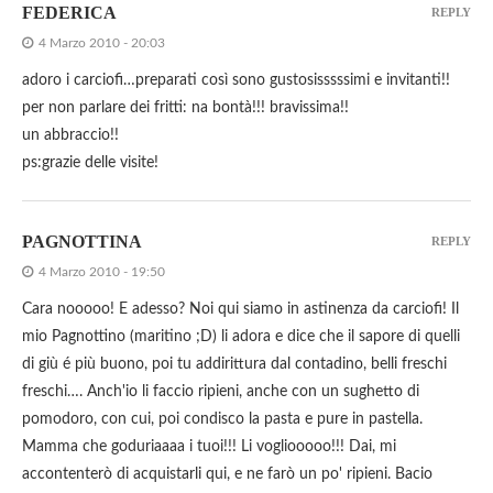
FEDERICA
REPLY
4 Marzo 2010 - 20:03
adoro i carciofi…preparati così sono gustosisssssimi e invitanti!!
per non parlare dei fritti: na bontà!!! bravissima!!
un abbraccio!!
ps:grazie delle visite!
PAGNOTTINA
REPLY
4 Marzo 2010 - 19:50
Cara nooooo! E adesso? Noi qui siamo in astinenza da carciofi! Il
mio Pagnottino (maritino ;D) li adora e dice che il sapore di quelli
di giù é più buono, poi tu addirittura dal contadino, belli freschi
freschi…. Anch'io li faccio ripieni, anche con un sughetto di
pomodoro, con cui, poi condisco la pasta e pure in pastella.
Mamma che goduriaaaa i tuoi!!! Li vogliooooo!!! Dai, mi
accontenterò di acquistarli qui, e ne farò un po' ripieni. Bacio