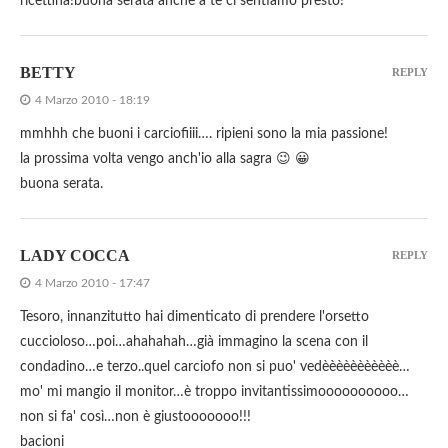
ricettina!buona serata anche a te ci sentiamo presto!
BETTY
REPLY
4 Marzo 2010 - 18:19
mmhhh che buoni i carciofiiii…. ripieni sono la mia passione!
la prossima volta vengo anch'io alla sagra 😉 😀
buona serata.
LADY COCCA
REPLY
4 Marzo 2010 - 17:47
Tesoro, innanzitutto hai dimenticato di prendere l'orsetto
cuccioloso…poi…ahahahah…già immagino la scena con il
condadino…e terzo..quel carciofo non si puo' vedèèèèèèèèèèè…
mo' mi mangio il monitor…è troppo invitantissimoooooooooo…
non si fa' così…non è giustooooooo!!!
bacioni