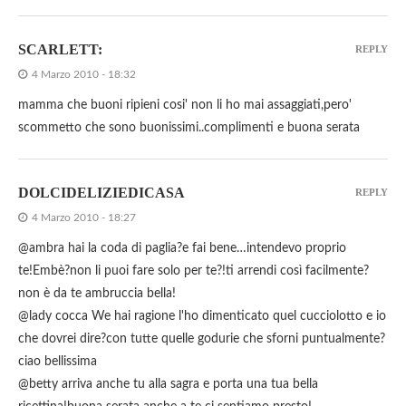
SCARLETT:
REPLY
4 Marzo 2010 - 18:32
mamma che buoni ripieni cosi' non li ho mai assaggiati,pero'
scommetto che sono buonissimi..complimenti e buona serata
DOLCIDELIZIEDICASA
REPLY
4 Marzo 2010 - 18:27
@ambra hai la coda di paglia?e fai bene…intendevo proprio
te!Embè?non li puoi fare solo per te?!ti arrendi così facilmente?
non è da te ambruccia bella!
@lady cocca We hai ragione l'ho dimenticato quel cucciolotto e io
che dovrei dire?con tutte quelle godurie che sforni puntualmente?
ciao bellissima
@betty arriva anche tu alla sagra e porta una tua bella