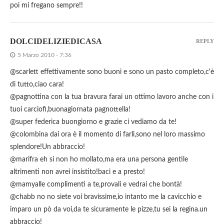
poi mi fregano sempre!!
DOLCIDELIZIEDICASA
REPLY
5 Marzo 2010 - 7:36
@scarlett effettivamente sono buoni e sono un pasto completo,c'è
di tutto,ciao cara!
@pagnottina con la tua bravura farai un ottimo lavoro anche con i
tuoi carciofi,buonagiornata pagnottella!
@super federica buongiorno e grazie ci vediamo da te!
@colombina dai ora è il momento di farli,sono nel loro massimo
splendore!Un abbraccio!
@marifra eh si non ho mollato,ma era una persona gentile
altrimenti non avrei insistito!baci e a presto!
@mamyalle complimenti a te,provali e vedrai che bontà!
@chabb no no siete voi bravissime,io intanto me la cavicchio e
imparo un pò da voi,da te sicuramente le pizze,tu sei la regina.un
abbraccio!