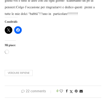
giuste:voi e tutte le altre con cui ogni giorno scambiamo un pò di
pensieri:Colgo l’occasione per ringraziarvi e dedico questi premi a
tutte le mie dolci “babbà”!!!uno in particolare!!!!!!!!!
Condividi:
Mi piace:
VERDURE RIPIENE
22 comments
0