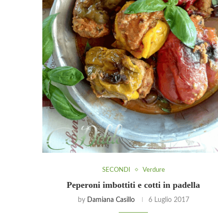
SECONDI
Verdure
Peperoni imbottiti e cotti in padella
by
Damiana Casillo
6 Luglio 2017