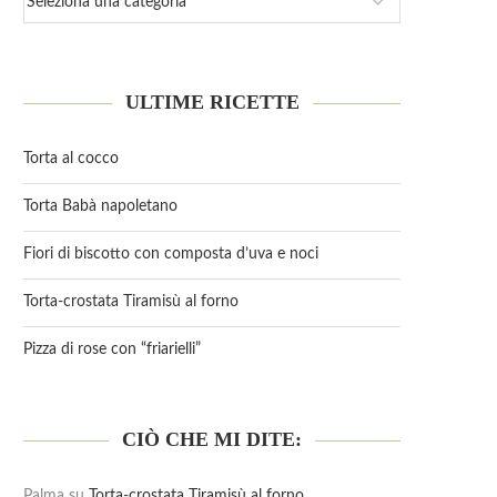
ULTIME RICETTE
Torta al cocco
Torta Babà napoletano
Fiori di biscotto con composta d’uva e noci
Torta-crostata Tiramisù al forno
Pizza di rose con “friarielli”
CIÒ CHE MI DITE:
Palma
su
Torta-crostata Tiramisù al forno