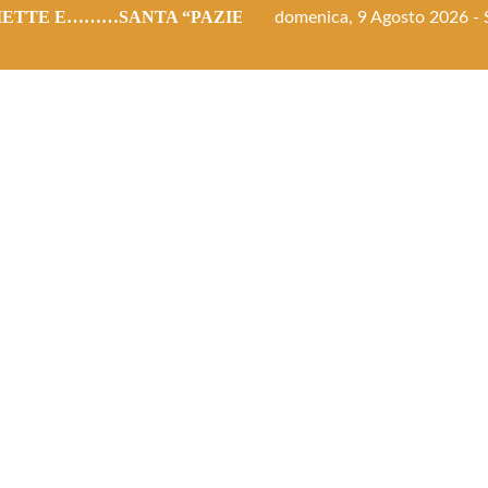
ETTE E………SANTA “PAZIENZA”!!
domenica, 9 Agosto 2026 - S