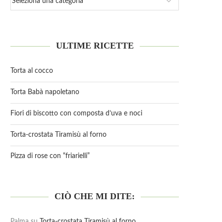
ULTIME RICETTE
Torta al cocco
Torta Babà napoletano
Fiori di biscotto con composta d’uva e noci
Torta-crostata Tiramisù al forno
Pizza di rose con “friarielli”
CIÒ CHE MI DITE:
Palma
su
Torta-crostata Tiramisù al forno