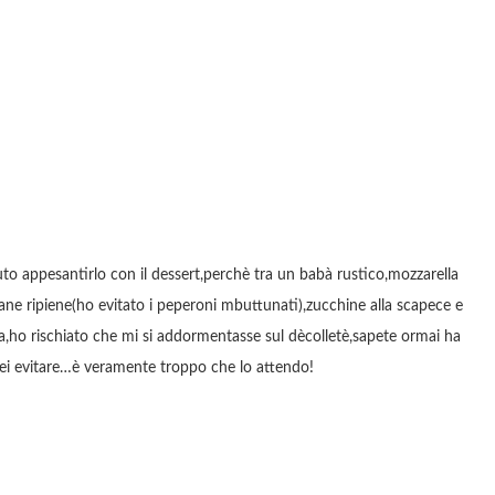
to appesantirlo con il dessert,perchè tra un babà rustico,mozzarella
anzane ripiene(ho evitato i peperoni mbuttunati),zucchine alla scapece e
ella,ho rischiato che mi si addormentasse sul dècolletè,sapete ormai ha
rrei evitare…è veramente troppo che lo attendo!