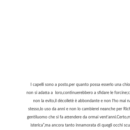
I capelli sono a posto,per quanto possa esserlo una chioma
non si adatta a loro,continuerebbero a sfidare le forcine;co
non la evito,il dècolletè è abbondante e non l’ho mai
stesso,lo uso da anni e non lo cambierei neanche per Richa
gentiluomo che si fa attendere da ormai vent’anni.Certo
isterica”,ma ancora tanto innamorata di quegli occhi scur