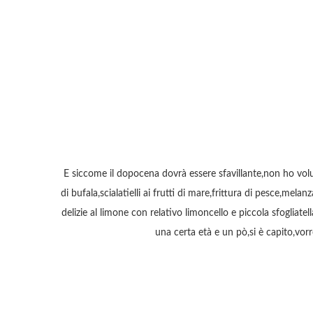
E siccome il dopocena dovrà essere sfavillante,non ho volu
di bufala,scialatielli ai frutti di mare,frittura di pesce,mel
delizie al limone con relativo limoncello e piccola sfogliat
una certa età e un pò,si è capito,vo