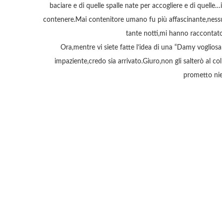
baciare e di quelle spalle nate per accogliere e di quel
contenere.Mai contenitore umano fu più affascinante,nessun
tante notti,mi hanno raccontato
Ora,mentre vi siete fatte l’idea di una “Damy vogliosa
impaziente,credo sia arrivato.Giuro,non gli salterò al c
prometto nie