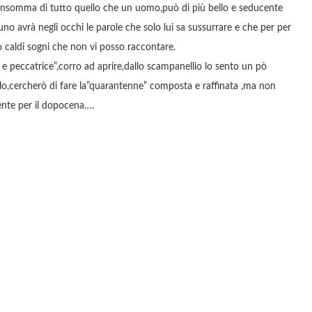
le…insomma di tutto quello che un uomo,può di più bello e seducente
o avrà negli occhi le parole che solo lui sa sussurrare e che per per
 caldi sogni che non vi posso raccontare.
 e peccatrice”,corro ad aprire,dallo scampanellio lo sento un pò
ollo,cercherò di fare la”quarantenne” composta e raffinata ,ma non
nte per il dopocena….