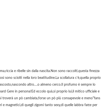
,riccia e ribelle sin dalla nascita.Non sono raccolti,questa finezza
sì sono sciolti nella loro beatitudine.La scollatura c’è,quella proprio
 nascosto,nascondo altro….o almeno cerco.Il profumo è sempre lo
rd Gere in persona!Ed eccolo quà,si proprio lui,il mitico ufficiale e
,mi troverà un pò cambiata,forse un pò più consapevole e meno”fans
i e magnetici,di quegli zigomi tanto sexy,di quelle labbra fatte per