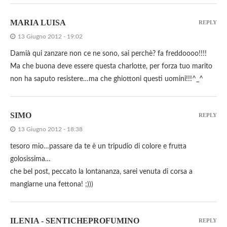
MARIA LUISA
REPLY
13 Giugno 2012 - 19:02
Damià qui zanzare non ce ne sono, sai perchè? fa freddoooo!!!!
Ma che buona deve essere questa charlotte, per forza tuo marito
non ha saputo resistere…ma che ghiottoni questi uomini!!!^_^
SIMO
REPLY
13 Giugno 2012 - 18:38
tesoro mio…passare da te è un tripudio di colore e frutta
golosissima…
che bel post, peccato la lontananza, sarei venuta di corsa a
mangiarne una fettona! ;)))
ILENIA - SENTICHEPROFUMINO
REPLY