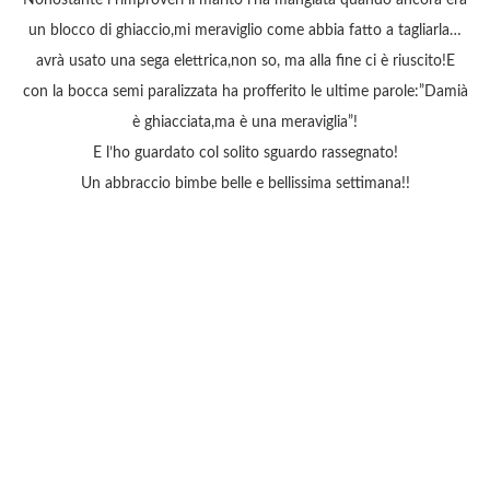
Nonostante i rimproveri il marito l’ha mangiata quando ancora era
un blocco di ghiaccio,mi meraviglio come abbia fatto a tagliarla…
avrà usato una sega elettrica,non so, ma alla fine ci è riuscito!E
con la bocca semi paralizzata ha profferito le ultime parole:”Damià
è ghiacciata,ma è una meraviglia”!
E l’ho guardato col solito sguardo rassegnato!
Un abbraccio bimbe belle e bellissima settimana!!