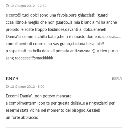
12 Giugno 2012 - 12:32
e certo!!i tuoi dolci sono una favola,pure ghiacciati!!!guard
ccaa'!!!!no,è meglio che non guardo..la mia bilancia mi ha anche
proibito le soste troppo libidinose,davanti ai dolci..eheheh
Damia',si comm a chillu baba',che ti è rimasto domenica..u ssai……
complimenti di cuore e nu vas grann,ciaciona bella mia!!
p.s.spalmati na bella dose di pomata antizanzara..:))tu tien pur o
sang roceeeee!!!smackkkkk
ENZA
REPLY
12 Giugno 2012 - 8:05
Eccomi Damia'…non potevo mancare
a complimentarmi con te per questa delizia..e a ringraziarti per
essermi stata vicina nel momento del bisogno..Grazie!!
un forte abbraccio