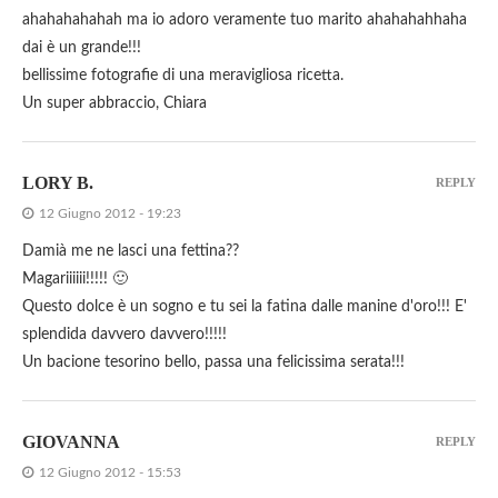
ahahahahahah ma io adoro veramente tuo marito ahahahahhaha
dai è un grande!!!
bellissime fotografie di una meravigliosa ricetta.
Un super abbraccio, Chiara
LORY B.
REPLY
12 Giugno 2012 - 19:23
Damià me ne lasci una fettina??
Magariiiiii!!!!! 🙂
Questo dolce è un sogno e tu sei la fatina dalle manine d'oro!!! E'
splendida davvero davvero!!!!!
Un bacione tesorino bello, passa una felicissima serata!!!
GIOVANNA
REPLY
12 Giugno 2012 - 15:53