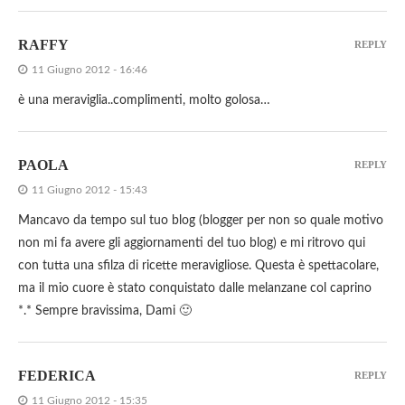
RAFFY
REPLY
11 Giugno 2012 - 16:46
è una meraviglia..complimenti, molto golosa…
PAOLA
REPLY
11 Giugno 2012 - 15:43
Mancavo da tempo sul tuo blog (blogger per non so quale motivo
non mi fa avere gli aggiornamenti del tuo blog) e mi ritrovo qui
con tutta una sfilza di ricette meravigliose. Questa è spettacolare,
ma il mio cuore è stato conquistato dalle melanzane col caprino
*.* Sempre bravissima, Dami 🙂
FEDERICA
REPLY
11 Giugno 2012 - 15:35