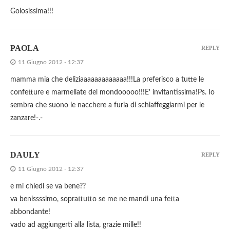
Golosissima!!!
PAOLA
REPLY
11 Giugno 2012 - 12:37
mamma mia che deliziaaaaaaaaaaaaa!!!La preferisco a tutte le
confetture e marmellate del mondooooo!!!E' invitantissima!Ps. Io
sembra che suono le nacchere a furia di schiaffeggiarmi per le
zanzare!-.-
DAULY
REPLY
11 Giugno 2012 - 12:37
e mi chiedi se va bene??
va benissssimo, soprattutto se me ne mandi una fetta
abbondante!
vado ad aggiungerti alla lista, grazie mille!!