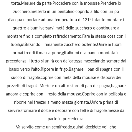
torta.Mettere da parte.Procedere con la moussse.Prendere lo
zucchero,metterlo in un pentolino,coprirlo a filo con un pò
d’acqua e portare ad una temperatura di 121°.Intanto montare i
quattro albumi,versarvi metà dello zucchero e continuare a
montare fino a completo raffreddamento.Fare la stessa cosa con i
tuorli,utilizzando il rimanente zucchero bollente.Unire ai tuorli
ormai freddi il mascarpone,gli albumi e la panna montata in
precedenza.Il tutto si unirà con delicatezza,mescolando sempre dal
basso verso l’alto.Riporre in frigo.Bagnare il pan di spagna con il
succo di fragole,coprire con metà della mousse e disporvi dei
pezzetti di fragola.Mettere un altro staro di pan di spagna,bagnare
ancora e coprire con il resto della mousse.Coprire con la pellicola e
riporre nel freezer almeno mezza giornata.Un’ora prima di
servire,sformare il dolce e decorare con fette di fragole,messe da
parte in precedenza.
Va servito come un semifreddo,quindi decidete voi che