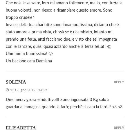
Che noia le zanzare, loro mi amano follemente, ma io, con tutta la
buona volontà, non riesco a ricambiare questo amore. Sono
troppo crudele?
Invece, della tua charlotte sono innamoratissima, diciamo che è
stato amore a prima vista, chissà se è ricambiato, intanto mi
prendo una fetta, anzi facciamo due, e visto che sei impegnata
con le zanzare, quasi quasi azzardo anche la terza fetta! :-)))
Uhmmmm buonissima! 🙂
Un bacione cara Damiana
SOLEMA
REPLY
12 Giugno 2012 - 14:25
Dire meravigliosa è riduttivo!!! Sono ingrassata 3 Kg solo a
guardarla immagina quando la farò; perchè si cara la farò!!! <3 <3
ELISABETTA
REPLY