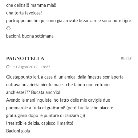
che delizia!!! mamma mia!!
una torta favolosa!
purtroppo anche qui sono già arrivate le zanzare e sono pure tigre
🙁
bacioni, buona settimana
PAGNOTTELLA
REPLY
11 Giugno 2012 - 18:27
Giustappunto ieri, a casa di un'amica, dalla finestra semiaperta
entrava un'arietta niente male…che fanno non entrano
anch'esse??? Bucata anch'io!
Avendo le mani inquiete, ho fatto delle mie caviglie due
pummarole a furia di grattarmi! (però Lucilla, che piacere
grattugiarsi dopo le punture di zanzara :)))
Irresistibile delizia, capisco il marito!
Bacioni gioia