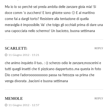
Ma io lo so perchè sei preda ambita delle zanzare gioia mia! Si
doce comm 'o zucchero! E loro ghiotte sono 🙂 E al maritino
come fai a dargli torto? Resistere alla tentazione di quella
meraviglia è impossibile. Va' che tolgo gli occhiali prima di dare una
una capocciata nello schermo! Un baciotto, buona settimana
SCARLETT:
REPLY
11 Giugno 2012 - 15:21
che animo inquieto il tuo.. :-)) scherzo odio le zanzare,moscerini e
tutti quegli insetti che ti pizzicano dappertutto..ma questa in foto
Dio come l'adoroooooooooo passa na fettozza va prima che
venga divorata ..bacioni e buona settimana
MEMOLE
REPLY
11 Giugno 2012 - 12:57