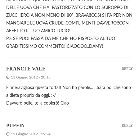
MERAVIGLIA QUESTA CHARLOTTE!!MI PIACE LA PROCEDURA
DELLE UOVA CHE HAI PASTORIZZATO CON LO SCIROPPO DI
ZUCCHERO A NON MENO DI 80°..BRAVA!!COSì SI FA PER NON
MANGIARE LE UOVA CRUDE..COMPLIMENTI DAVVERO!!CON
AFFETTO IL TUO AMICO LUCIO!!
P.S SE PUOI PASSA DA ME CHE HO RISPOSTO AL TUO
GRADITISSIMO COMMENTO!!CIAOOOO..DAMY!!
FRANCI E VALE
REPLY
11 Giugno 2012 - 20:18
E' meravigliosa questa torta!! Non ho parole……Sarà poi che sono
a dieta proprio da oggi. :-/
Davvero belle, te la copierò! Ciao
PUFFIN
REPLY
11 Giugno 2012 - 19:24