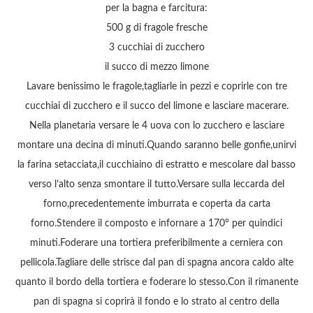
per la bagna e farcitura:
500 g di fragole fresche
3 cucchiai di zucchero
il succo di mezzo limone
Lavare benissimo le fragole,tagliarle in pezzi e coprirle con tre
cucchiai di zucchero e il succo del limone e lasciare macerare.
Nella planetaria versare le 4 uova con lo zucchero e lasciare
montare una decina di minuti.Quando saranno belle gonfie,unirvi
la farina setacciata,il cucchiaino di estratto e mescolare dal basso
verso l’alto senza smontare il tutto.Versare sulla leccarda del
forno,precedentemente imburrata e coperta da carta
forno.Stendere il composto e infornare a 170° per quindici
minuti.Foderare una tortiera preferibilmente a cerniera con
pellicola.Tagliare delle strisce dal pan di spagna ancora caldo alte
quanto il bordo della tortiera e foderare lo stesso.Con il rimanente
pan di spagna si coprirà il fondo e lo strato al centro della