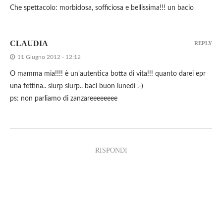
Che spettacolo: morbidosa, sofficiosa e bellissima!!! un bacio
CLAUDIA
REPLY
11 Giugno 2012 - 12:12
O mamma mia!!!! è un'autentica botta di vita!!! quanto darei epr
una fettina.. slurp slurp.. baci buon lunedì .-)
ps: non parliamo di zanzareeeeeeee
RISPONDI