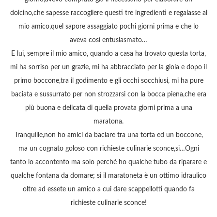
dolcino,che sapesse raccogliere questi tre ingredienti e regalasse al
mio amico,quel sapore assaggiato pochi giorni prima e che lo
aveva così entusiasmato…
E lui, sempre il mio amico, quando a casa ha trovato questa torta,
mi ha sorriso per un grazie, mi ha abbracciato per la gioia e dopo il
primo boccone,tra il godimento e gli occhi socchiusi, mi ha pure
baciata e sussurrato per non strozzarsi con la bocca piena,che era
più buona e delicata di quella provata giorni prima a una
maratona.
Tranquille,non ho amici da baciare tra una torta ed un boccone,
ma un cognato goloso con richieste culinarie sconce,si…Ogni
tanto lo accontento ma solo perché ho qualche tubo da riparare e
qualche fontana da domare; si il maratoneta è un ottimo idraulico
oltre ad essete un amico a cui dare scappellotti quando fa
richieste culinarie sconce!