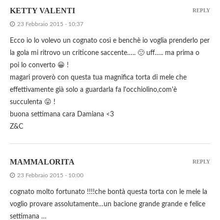
KETTY VALENTI
REPLY
23 Febbraio 2015 - 10:37
Ecco io lo volevo un cognato così e benchè io voglia prenderlo per
la gola mi ritrovo un criticone saccente….. 🙁 uff….. ma prima o
poi lo converto 😀 !
magari proverò con questa tua magnifica torta di mele che
effettivamente già solo a guardarla fa l'occhiolino,com'è
succulenta 😛 !
buona settimana cara Damiana <3
Z&C
MAMMALORITA
REPLY
23 Febbraio 2015 - 10:00
cognato molto fortunato !!!!che bontà questa torta con le mele la
voglio provare assolutamente…un bacione grande grande e felice
settimana …