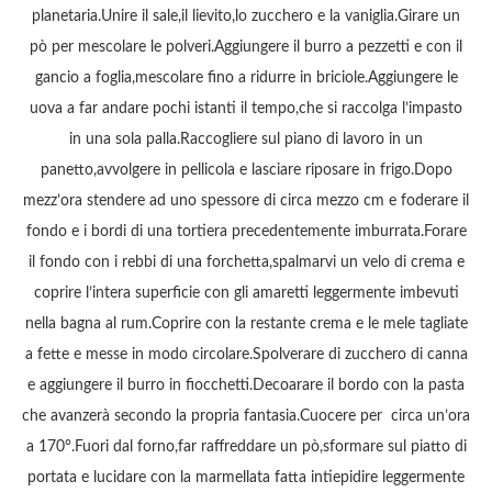
planetaria.Unire il sale,il lievito,lo zucchero e la vaniglia.Girare un
pò per mescolare le polveri.Aggiungere il burro a pezzetti e con il
gancio a foglia,mescolare fino a ridurre in briciole.Aggiungere le
uova a far andare pochi istanti il tempo,che si raccolga l’impasto
in una sola palla.Raccogliere sul piano di lavoro in un
panetto,avvolgere in pellicola e lasciare riposare in frigo.Dopo
mezz’ora stendere ad uno spessore di circa mezzo cm e foderare il
fondo e i bordi di una tortiera precedentemente imburrata.Forare
il fondo con i rebbi di una forchetta,spalmarvi un velo di crema e
coprire l’intera superficie con gli amaretti leggermente imbevuti
nella bagna al rum.Coprire con la restante crema e le mele tagliate
a fette e messe in modo circolare.Spolverare di zucchero di canna
e aggiungere il burro in fiocchetti.Decoarare il bordo con la pasta
che avanzerà secondo la propria fantasia.Cuocere per circa un’ora
a 170°.Fuori dal forno,far raffreddare un pò,sformare sul piatto di
portata e lucidare con la marmellata fatta intiepidire leggermente