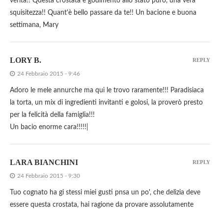
verità!! Questa crostata è godimento allo stato puro, una vera
squisitezza!! Quant'è bello passare da te!! Un bacione e buona
settimana, Mary
LORY B.
REPLY
24 Febbraio 2015 - 9:46
Adoro le mele annurche ma qui le trovo raramente!!! Paradisiaca
la torta, un mix di ingredienti invitanti e golosi, la proverò presto
per la felicità della famiglia!!!
Un bacio enorme cara!!!!!|
LARA BIANCHINI
REPLY
24 Febbraio 2015 - 9:30
Tuo cognato ha gi stessi miei gusti pnsa un po', che delizia deve
essere questa crostata, hai ragione da provare assolutamente