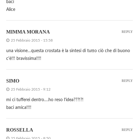
baci
Alice
MIMMA MORANA
REPLY
25 Febbraio 2015 - 15:58
una visione…questa crostata è la sintesi di tutto ciò che di buono
c'è!!! bravissima!!!!
SIMO
REPLY
25 Febbraio 2015 - 9:12
mi ci tufferei dentro….ho reso l'idea???!?!
baci amica!!!!
ROSSELLA
REPLY
25 Febbraio 2015 - 8:50