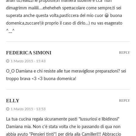
ahah tu,realizzi le proposte,in maniera sublime e cca' nun
dimagrimm maiiiii….eheheheh spettacolare come sempre,ti sei
superata anche questa volta,pasticcera del mio cuor 😀 buona
domenica,zuccare'(è proprio il caso di dirlo…) nu vas esagerato
^__^
FEDERICA SIMONI
REPLY
1 Marzo 2015 - 15:43
O_O Damiana e chi resiste alle tue meravigliose preparazioni? sei
troppo brava <3 <3 buona domenica!
ELLY
REPLY
1 Marzo 2015 - 13:53
La tua cucina regala sicuramente pasti "lussuriosi e libidinosi"
Damiana mia. Non c'è stata volta che io passando di qua non
abbia avuto "Pensieri tinti"| per dirla alla Camilleri!!! Abbraccio