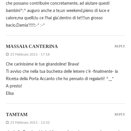
che possano contribuire concretamente, ad aiutare questi
bambini^;^ auguro anche a te,un weekend,pieno di luce e
calore,ma quelli,tu ce l'hai gia',dentro di te!!!!un grosso
bacio,Damia'!!!!!:-* :-*
MASSAIA CANTERINA
REPLY
25 Febbraio 2011 - 17:18
Che carinissime le tue girandoline! Brava!
Ti avviso che nella tua buchetta delle lettere c'è -finalmente- la
Ricetta della Porta Accanto che ho pensato di regalarti! ^__*
A presto!
Elisa
TAMTAM
REPLY
25 Febbraio 2011 - 13:32