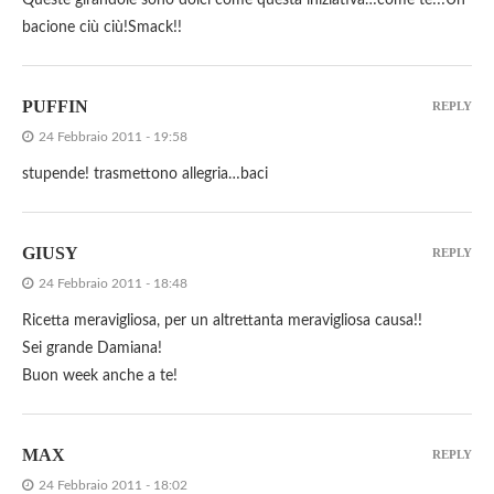
Queste girandole sono dolci come questa iniziativa…come te!!!Un
bacione ciù ciù!Smack!!
PUFFIN
REPLY
24 Febbraio 2011 - 19:58
stupende! trasmettono allegria…baci
GIUSY
REPLY
24 Febbraio 2011 - 18:48
Ricetta meravigliosa, per un altrettanta meravigliosa causa!!
Sei grande Damiana!
Buon week anche a te!
MAX
REPLY
24 Febbraio 2011 - 18:02