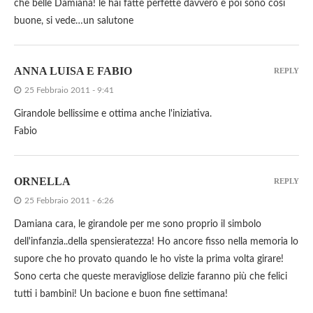
che belle Damiana! le hai fatte perfette davvero e poi sono così
buone, si vede…un salutone
ANNA LUISA E FABIO
REPLY
25 Febbraio 2011 - 9:41
Girandole bellissime e ottima anche l'iniziativa.
Fabio
ORNELLA
REPLY
25 Febbraio 2011 - 6:26
Damiana cara, le girandole per me sono proprio il simbolo
dell'infanzia..della spensieratezza! Ho ancore fisso nella memoria lo
supore che ho provato quando le ho viste la prima volta girare!
Sono certa che queste meravigliose delizie faranno più che felici
tutti i bambini! Un bacione e buon fine settimana!