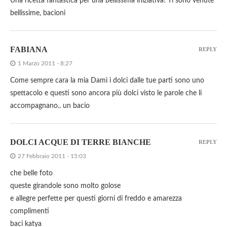
Una ricetta fantastica per una bellissima iniziativa! Ti sono venute
bellissime, bacioni
FABIANA
REPLY
1 Marzo 2011 - 8:27
Come sempre cara la mia Dami i dolci dalle tue parti sono uno
spettacolo e questi sono ancora più dolci visto le parole che li
accompagnano.. un bacio
DOLCI ACQUE DI TERRE BIANCHE
REPLY
27 Febbraio 2011 - 15:03
che belle foto
queste girandole sono molto golose
e allegre perfette per questi giorni di freddo e amarezza
complimenti
baci katya