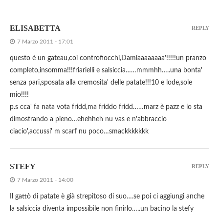
ELISABETTA
REPLY
7 Marzo 2011 - 17:01
questo è un gateau,coi controfiocchi,Damiaaaaaaaa'!!!!!un pranzo
completo,insomma!!!friarielli e salsiccia……mmmhh…..una bonta'
senza pari,sposata alla cremosita' delle patate!!!10 e lode,sole
mio!!!!
p.s cca' fa nata vota fridd,ma friddo fridd……marz è pazz e lo sta
dimostrando a pieno…ehehheh nu vas e n'abbraccio
ciacio',accussi' m scarf nu poco…smackkkkkkk
STEFY
REPLY
7 Marzo 2011 - 14:00
Il gattò di patate è già strepitoso di suo….se poi ci aggiungi anche
la salsiccia diventa impossibile non finirlo…..un bacino la stefy