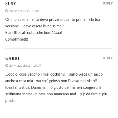
SUSY
REPLY
25 Aprile 2011 - 3:52
Otiimo abbinamento devo provarlo quanto prima nella tua
versione…. deve essere buonissimo!!
FIarielli e salsiccia….che bontààààà!
Complimneti!!
GABRI
REPLY
23 Marzo 2011 - 10:07
…oddio, cosa vedono i miei occhi!?!?! Il gattò piace un sacco
anche a casa mia…ma così goloso non l'avevo mai visto!!
Idea fantastica, Damiana…ho giusto dei friarielli congelati la
settimana scorsa (in casa non mancano mai… ;>): da fare al più
presto!!