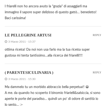
I friarelli non ho ancora avuto la "grazia" di assaggiarli ma
immagino il sapore super delizioso di questo gattò… benedetto!
Baci carissima!
LE PELLEGRINE ARTUSI
REPLY
3 Marzo 2011 - 15:37
ottima ricetta! Da noi non usa farlo ma la tua ricetta super
gustosa mi tenta tantissimo…alla ricerca dei friarelli!!!!
( PARENTESICULINARIA )
REPLY
3 Marzo 2011 - 15:30
Ma dammelo tu un morbido abbraccio bella perpetua!! 😀
A me. da quando ho scoperto il binomio friarielli&salsiccia, si sono
aperte le porte del paradiso… quindi un po' di odore di santità io
lo sento… :>