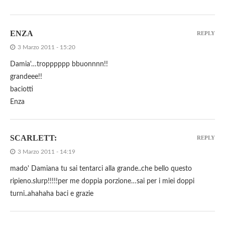
ENZA
REPLY
3 Marzo 2011 - 15:20
Damia'…tropppppp bbuonnnn!!
grandeee!!
baciotti
Enza
SCARLETT:
REPLY
3 Marzo 2011 - 14:19
mado' Damiana tu sai tentarci alla grande..che bello questo
ripieno.slurp!!!!!per me doppia porzione…sai per i miei doppi
turni..ahahaha baci e grazie