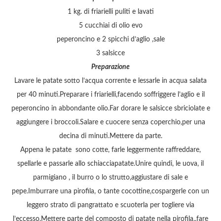
1 kg. di friarielli puliti e lavati
5 cucchiai di olio evo
peperoncino e 2 spicchi d’aglio ,sale
3 salsicce
Preparazione
Lavare le patate sotto l’acqua corrente e lessarle in acqua salata
per 40 minuti.Preparare i friarielli,facendo soffriggere l’aglio e il
peperoncino in abbondante olio.Far dorare le salsicce sbriciolate e
aggiungere i broccoli.Salare e cuocere senza coperchio,per una
decina di minuti.Mettere da parte.
Appena le patate sono cotte, farle leggermente raffreddare,
spellarle e passarle allo schiacciapatate.Unire quindi, le uova, il
parmigiano , il burro o lo strutto,aggiustare di sale e
pepe.Imburrare una pirofila, o tante cocottine,cospargerle con un
leggero strato di pangrattato e scuoterla per togliere via
l’eccesso.Mettere parte del composto di patate nella pirofila,,fare