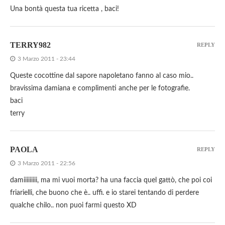
Una bontà questa tua ricetta , baci!
TERRY982
REPLY
3 Marzo 2011 - 23:44
Queste cocottine dal sapore napoletano fanno al caso mio..
bravissima damiana e complimenti anche per le fotografie.
baci
terry
PAOLA
REPLY
3 Marzo 2011 - 22:56
damiiiiiiiii, ma mi vuoi morta? ha una faccia quel gattò, che poi coi
friarielli, che buono che è.. uffi. e io starei tentando di perdere
qualche chilo.. non puoi farmi questo XD