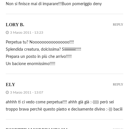
Non si finisce mai di imparare!!!Buon pomeriggio deny
LORY B.
REPLY
3 Marzo 2011 - 13:23
Perpetua tu? Noooooooooooooooo!!!!
Splendida creatura, dolcissima? Sììììììììììììì!!!!!
Prepara un posto in più che arrivo!!!!!
Un bacione enormissimo!!!!!
ELY
REPLY
3 Marzo 2011 - 13:07
ahhhh ti ci vedo come perpetua!!!! ahhh già già :-))))) però sei
troppo brava perchè questo piatto e decisamente divino :-))) baciii