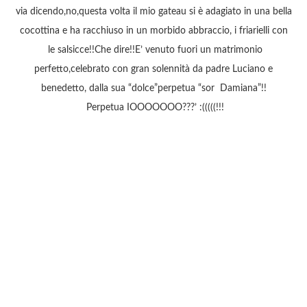
via dicendo,no,questa volta il mio gateau si è adagiato in una bella
cocottina e ha racchiuso in un morbido abbraccio, i friarielli con
le salsicce!!Che dire!!E’ venuto fuori un matrimonio
perfetto,celebrato con gran solennità da padre Luciano e
benedetto, dalla sua “dolce”perpetua “sor Damiana”!!
Perpetua IOOOOOOO???’ :(((((!!!