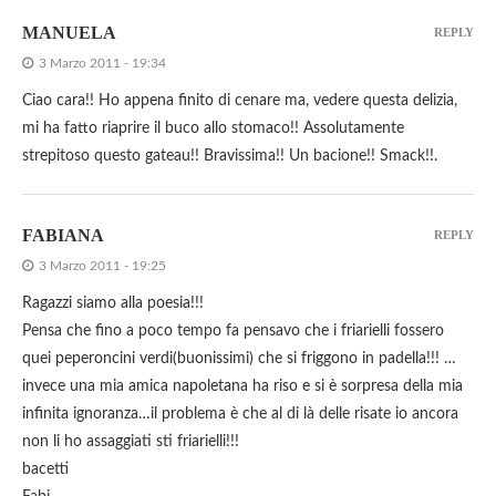
MANUELA
REPLY
3 Marzo 2011 - 19:34
Ciao cara!! Ho appena finito di cenare ma, vedere questa delizia,
mi ha fatto riaprire il buco allo stomaco!! Assolutamente
strepitoso questo gateau!! Bravissima!! Un bacione!! Smack!!.
FABIANA
REPLY
3 Marzo 2011 - 19:25
Ragazzi siamo alla poesia!!!
Pensa che fino a poco tempo fa pensavo che i friarielli fossero
quei peperoncini verdi(buonissimi) che si friggono in padella!!! …
invece una mia amica napoletana ha riso e si è sorpresa della mia
infinita ignoranza…il problema è che al di là delle risate io ancora
non li ho assaggiati sti friarielli!!!
bacetti