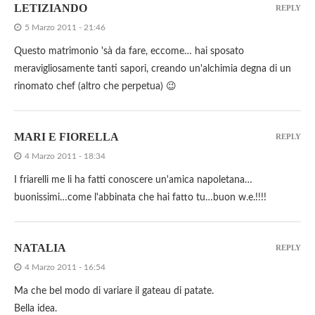
LETIZIANDO
REPLY
5 Marzo 2011 - 21:46
Questo matrimonio 'sà da fare, eccome… hai sposato
meravigliosamente tanti sapori, creando un'alchimia degna di un
rinomato chef (altro che perpetua) 😉
MARI E FIORELLA
REPLY
4 Marzo 2011 - 18:34
I friarelli me li ha fatti conoscere un'amica napoletana…
buonissimi…come l'abbinata che hai fatto tu…buon w.e.!!!!
NATALIA
REPLY
4 Marzo 2011 - 16:54
Ma che bel modo di variare il gateau di patate.
Bella idea.