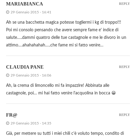
MARIABIANCA
REPLY
29 Gennaio 2015 - 16:41
Ah se una bacchetta magica potesse togliermi i kg di troppo!!!
Poi mi consolo pensando che avere sempre fame e' indice di
salute…..dammi quattro delle tue castagnole e me le divoro in un
attimo….ahahahahah…..che fame mi si fatto venire…
CLAUDIA PANE
REPLY
29 Gennaio 2015 - 16:06
Ah, la crema di limoncello mi fa impazzire! Abbinata alle
castagnole, poi… mi hai fatto venire l'acquolina in bocca 😀
FR@
REPLY
29 Gennaio 2015 - 14:35
Già, per mettere su tutti i miei chili c'è voluto tempo, condito di