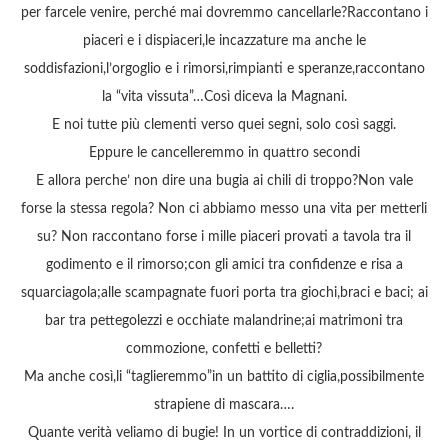
per farcele venire, perché mai dovremmo cancellarle?Raccontano i
piaceri e i dispiaceri,le incazzature ma anche le
soddisfazioni,l’orgoglio e i rimorsi,rimpianti e speranze,raccontano
la “vita vissuta”…Così diceva la Magnani.
E noi tutte più clementi verso quei segni, solo così saggi.
Eppure le cancelleremmo in quattro secondi
E allora perche’ non dire una bugia ai chili di troppo?Non vale
forse la stessa regola? Non ci abbiamo messo una vita per metterli
su? Non raccontano forse i mille piaceri provati a tavola tra il
godimento e il rimorso;con gli amici tra confidenze e risa a
squarciagola;alle scampagnate fuori porta tra giochi,braci e baci; ai
bar tra pettegolezzi e occhiate malandrine;ai matrimoni tra
commozione, confetti e belletti?
Ma anche così,li “taglieremmo”in un battito di ciglia,possibilmente
strapiene di mascara….
Quante verità veliamo di bugie! In un vortice di contraddizioni, il