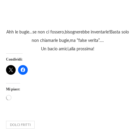
Ahh le bugie…se non ci fossero,bisognerebbe inventarle!Basta solo
non chiamarle bugie,ma “false verita”….
Un bacio amici,alla prossima!
Condividi:
Mi piace:
DOLCI FRITTI