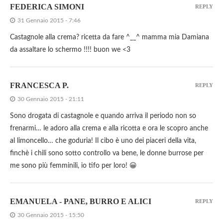
FEDERICA SIMONI
REPLY
31 Gennaio 2015 - 7:46
Castagnole alla crema? ricetta da fare ^__^ mamma mia Damiana
da assaltare lo schermo !!!! buon we <3
FRANCESCA P.
REPLY
30 Gennaio 2015 - 21:11
Sono drogata di castagnole e quando arriva il periodo non so
frenarmi… le adoro alla crema e alla ricotta e ora le scopro anche
al limoncello… che goduria! Il cibo è uno dei piaceri della vita,
finchè i chili sono sotto controllo va bene, le donne burrose per
me sono più femminili, io tifo per loro! 😀
EMANUELA - PANE, BURRO E ALICI
REPLY
30 Gennaio 2015 - 15:50