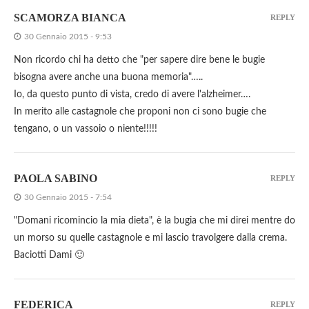
SCAMORZA BIANCA
REPLY
30 Gennaio 2015 - 9:53
Non ricordo chi ha detto che "per sapere dire bene le bugie
bisogna avere anche una buona memoria"…..
Io, da questo punto di vista, credo di avere l'alzheimer….
In merito alle castagnole che proponi non ci sono bugie che
tengano, o un vassoio o niente!!!!!
PAOLA SABINO
REPLY
30 Gennaio 2015 - 7:54
"Domani ricomincio la mia dieta", è la bugia che mi direi mentre do
un morso su quelle castagnole e mi lascio travolgere dalla crema.
Baciotti Dami 🙂
FEDERICA
REPLY