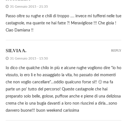
31 Gennaio 2015 - 21:35
Passo oltre su rughe e chili di troppo …. invece mi tufferei nelle tue
castagnole, ma quante ne hai fatte ?! Meravigliose !!! Che gioia !
Ciao Damiana !!
SILVIA A.
REPLY
31 Gennaio 2015 - 15:50
Io dico che qualche chilo in più e alcune rughe vogliono dire "io ho
vissuto, io ero lì e ho assaggiato la vita, ho passato dei momenti
che non voglio cancellare"…oddio qualcuno forse sì!! 🙂 ma fa
parte un po' tutto del percorso! Queste castagnole che hai
preparato solo belle, golose, puffose anche e piene di una deliziosa
crema che io una bugia davanti a loro non riuscirei a dirla…sono
davvero buone!!! buon weekend carissima