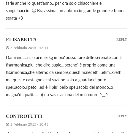
farle anche io quest'anno.. per ora solo chiacchiere e
sanguinaccio! 🙂 Bravissima, un abbraccio grande grande e buona
serata <3
ELISABETTA
REPLY
3 Febbraio 2015 - 16:11
Damianuccia..io ai miei kg in piu',posso fare delle serenate,con la
fisarmonica,piu' che dire bugie…perche', è proprio come una
fisarmonica,che alterno,da sempre,questi maledetti…ehm..kiletti…
ma queste castagnole,mi saziano solo a guardarle!!puro
spettacolo,ripeto…ed è il piu' bello spettacolo del mondo..o
magna'di qualita'…:)) nu vas ciaciona del mio cuore ^__^
CONTROTUTTI
REPLY
2 Febbraio 2015 - 10:43