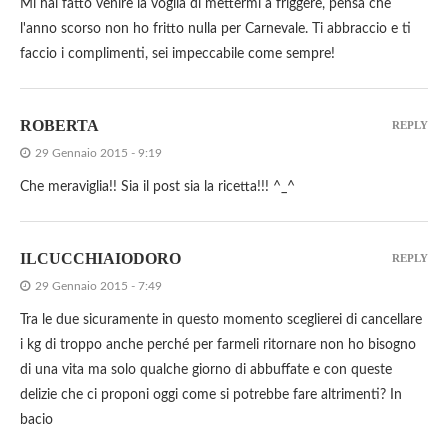
Mi hai fatto venire la voglia di mettermi a friggere, pensa che
l'anno scorso non ho fritto nulla per Carnevale. Ti abbraccio e ti
faccio i complimenti, sei impeccabile come sempre!
ROBERTA
REPLY
29 Gennaio 2015 - 9:19
Che meraviglia!! Sia il post sia la ricetta!!! ^_^
ILCUCCHIAIODORO
REPLY
29 Gennaio 2015 - 7:49
Tra le due sicuramente in questo momento sceglierei di cancellare
i kg di troppo anche perché per farmeli ritornare non ho bisogno
di una vita ma solo qualche giorno di abbuffate e con queste
delizie che ci proponi oggi come si potrebbe fare altrimenti? In
bacio