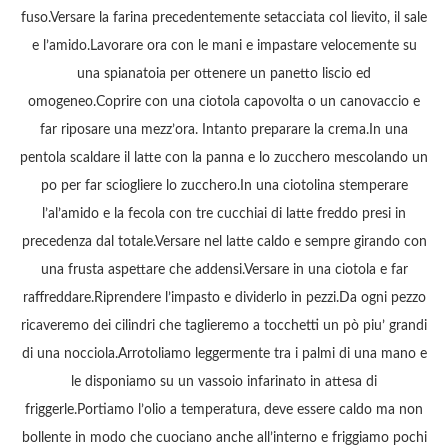
fuso.Versare la farina precedentemente setacciata col lievito, il sale
e l’amido.Lavorare ora con le mani e impastare velocemente su
una spianatoia per ottenere un panetto liscio ed
omogeneo.Coprire con una ciotola capovolta o un canovaccio e
far riposare una mezz’ora. Intanto preparare la crema.In una
pentola scaldare il latte con la panna e lo zucchero mescolando un
po per far sciogliere lo zucchero.In una ciotolina stemperare
l’al’amido e la fecola con tre cucchiai di latte freddo presi in
precedenza dal totale.Versare nel latte caldo e sempre girando con
una frusta aspettare che addensi.Versare in una ciotola e far
raffreddare.Riprendere l’impasto e dividerlo in pezzi.Da ogni pezzo
ricaveremo dei cilindri che taglieremo a tocchetti un pò piu’ grandi
di una nocciola.Arrotoliamo leggermente tra i palmi di una mano e
le disponiamo su un vassoio infarinato in attesa di
friggerle.Portiamo l’olio a temperatura, deve essere caldo ma non
bollente in modo che cuociano anche all’interno e friggiamo pochi