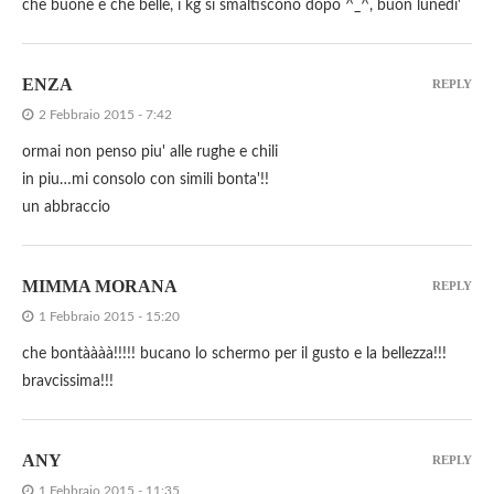
che buone e che belle, i kg si smaltiscono dopo ^_^, buon lunedi'
ENZA
REPLY
2 Febbraio 2015 - 7:42
ormai non penso piu' alle rughe e chili
in piu…mi consolo con simili bonta'!!
un abbraccio
MIMMA MORANA
REPLY
1 Febbraio 2015 - 15:20
che bontàààà!!!!! bucano lo schermo per il gusto e la bellezza!!!
bravcissima!!!
ANY
REPLY
1 Febbraio 2015 - 11:35