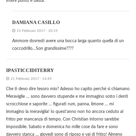
intere punto e basta.
DAMIANA CASILLO
21 Febbraio 2017 - 20:19
Ammore dovresti avere una bocca larga quanto quella di un
coccodrillo…Son grandissime????
IPASTICCIDITERRY
21 Febbraio 2017 - 14:49
Che ti devo dire tesoro mio? Adesso ho capito perchè si chiamano
Meraviglie … sono davvero stupende e me immagino sotto i denti
scrocchiose e saporite … figurati rum, panna, limone … mi
immagino la meraviglia! Io quest’anno non ho ancora ceduto al
fritto per mancanza di tempo. Con Christian intorno sarebbe
impossibile. Sabato e domenica ho mille cose da fare e sono
davvero stanca … giovedì sono di riposo e vai di fritto! Almeno