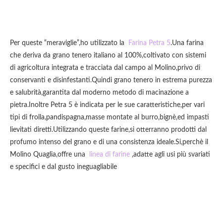
Per queste “meraviglie”,ho utilizzato la
Farina Petra 5
.Una farina
che deriva da grano tenero italiano al 100%,coltivato con sistemi
di agricoltura integrata e tracciata dal campo al Molino,privo di
conservanti e disinfestanti.Quindi grano tenero in estrema purezza
e salubrità,garantita dal moderno metodo di macinazione a
pietra.Inoltre Petra 5 è indicata per le sue caratteristiche,per vari
tipi di frolla,pandispagna,masse montate al burro,bignè,ed impasti
lievitati diretti.Utilizzando queste farine,si otterranno prodotti dal
profumo intenso del grano e di una consistenza ideale.Si,perchè il
Molino Quaglia,offre una
linea di farine
,adatte agli usi più svariati
e specifici e dal gusto ineguagliabile