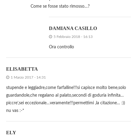
Come se fosse stato rimosso…?
DAMIANA CASILLO
5 Febbraio 2018 - 16:13
Ora controllo
ELISABETTA
1 Marzo 2017 - 14:31
stupende e leggiadre,come farfalline!!!si capisce molto bene,solo
guardandole,che regalano al palato,secondi di goduria infinita…
piccre’,sei eccezionale…veramente!!!permettimi ,la citazione… :))
nu vas :-*
ELY