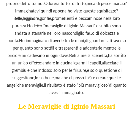
proprio,detto tra noi.Odorerà tutto di fritto,mica di pesce marcio?
Immaginatevi quindi appena ho visto queste squisitezze?
Belle,leggiadre,gonfie,promettenti e peccaminose nella loro
purezza.Ho letto “meraviglie di Iginio Massari” e subito sono
andata a stanarle nel loro nascondiglio fatto di dolcezza e
bontà.Ho immaginato di averle tra le mani,di guardarci attraverso
per quanto sono sottili e trasparenti e addentarle mentre le
briciole mi cadevano in ogni dove.Beh a me la scenetta,ha sortito
un unico effetto:andare in cucina,legarmi i capelli,allacciare il
grembiule(che indosso solo per le fritture,è solo questione di
suggestione,lo so bene,ma che ci posso fa?) e creare queste
angeliche meraviglie.Il risultato è stato “più meraviglioso”di quanto
avessi immaginato.
Le Meraviglie di Iginio Massari