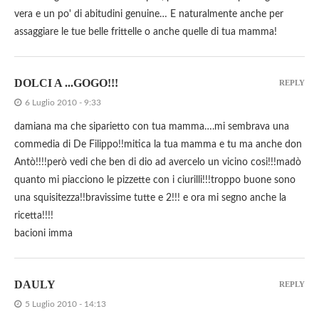
vera e un po' di abitudini genuine… E naturalmente anche per
assaggiare le tue belle frittelle o anche quelle di tua mamma!
DOLCI A ...GOGO!!!
REPLY
6 Luglio 2010 - 9:33
damiana ma che siparietto con tua mamma….mi sembrava una
commedia di De Filippo!!mitica la tua mamma e tu ma anche don
Antò!!!!però vedi che ben di dio ad avercelo un vicino cosi!!!madò
quanto mi piacciono le pizzette con i ciurilli!!!troppo buone sono
una squisitezza!!bravissime tutte e 2!!! e ora mi segno anche la
ricetta!!!!
bacioni imma
DAULY
REPLY
5 Luglio 2010 - 14:13