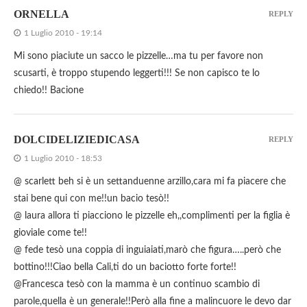
ORNELLA
REPLY
1 Luglio 2010 - 19:14
Mi sono piaciute un sacco le pizzelle…ma tu per favore non
scusarti, è troppo stupendo leggerti!!! Se non capisco te lo
chiedo!! Bacione
DOLCIDELIZIEDICASA
REPLY
1 Luglio 2010 - 18:53
@ scarlett beh si è un settanduenne arzillo,cara mi fa piacere che
stai bene qui con me!!un bacio tesò!!
@ laura allora ti piacciono le pizzelle eh,,complimenti per la figlia è
gioviale come te!!
@ fede tesò una coppia di inguiaiati,marò che figura…..però che
bottino!!!Ciao bella Cali,ti do un baciotto forte forte!!
@Francesca tesò con la mamma è un continuo scambio di
parole,quella è un generale!!Però alla fine a malincuore le devo dar