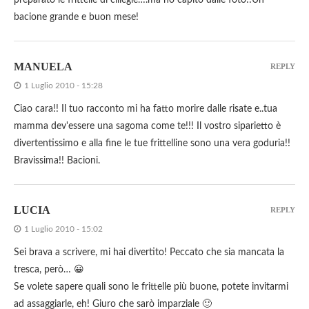
preparato le frittelle di ciliegie….ma ho capito dalle foto!!Un
bacione grande e buon mese!
MANUELA
REPLY
1 Luglio 2010 - 15:28
Ciao cara!! Il tuo racconto mi ha fatto morire dalle risate e..tua
mamma dev'essere una sagoma come te!!! Il vostro siparietto è
divertentissimo e alla fine le tue frittelline sono una vera goduria!!
Bravissima!! Bacioni.
LUCIA
REPLY
1 Luglio 2010 - 15:02
Sei brava a scrivere, mi hai divertito! Peccato che sia mancata la
tresca, però… 😀
Se volete sapere quali sono le frittelle più buone, potete invitarmi
ad assaggiarle, eh! Giuro che sarò imparziale 🙂