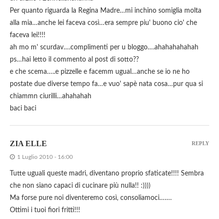
Per quanto riguarda la Regina Madre…mi inchino somiglia molta
alla mia…anche lei faceva così…era sempre piu' buono cio' che
faceva lei!!!!
ah mo m' scurdav….complimenti per u bloggo….ahahahahahah
ps…hai letto il commento al post di sotto??
e che scema…..e pizzelle e facemm ugual…anche se io ne ho
postate due diverse tempo fa…e vuo' sapè nata cosa…pur qua si
chiammn ciurilli…ahahahah
baci baci
ZIA ELLE
REPLY
1 Luglio 2010 - 16:00
Tutte uguali queste madri, diventano proprio sfaticate!!!! Sembra
che non siano capaci di cucinare più nulla!! :))))
Ma forse pure noi diventeremo così, consoliamoci…….
Ottimi i tuoi fiori fritti!!!