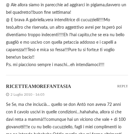
@ Ale allora siamo in parecchie ad aggirarci in pigiama,davvero un
bel quadretto!!buon fine settimana!
@ E brava A gabriella,vera intenditrice di cucuzzielli!!!!Mo
tesò,altro che riservata, un altro aggetttivo avrei per te,però poi
diventiamo troppo indecenti!!!!Eh l'hai capito,che se era nu bello
guagliò e mo uscivo con quella petaccia addosso e i capelli a
caparezza!!!Tesò e mica so fessa!!!Pure tu si forte,e ti voglio
bene!un bacio!!
P.s. mi piacciono sempre i maschi…eh intendiamoci!!!!
RICETTEAMOREFANTASIA
REPLY
2 Luglio 2010 - 16:05
Se Se, ma che inciucià… quello se don Antò non aveva 72 anni
con il cavolo uscivi in quelle condizioni…hahahaha, allora si che
davi retta a mammà!!!comunque hai un viciono che vale + di 100
giovanotti!!!e cu nu bello cucuzziello, fagli i miei complimenti io