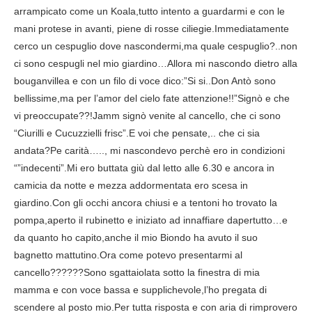
arrampicato come un Koala,tutto intento a guardarmi e con le
mani protese in avanti, piene di rosse ciliegie.Immediatamente
cerco un cespuglio dove nascondermi,ma quale cespuglio?..non
ci sono cespugli nel mio giardino…Allora mi nascondo dietro alla
bouganvillea e con un filo di voce dico:”Si si..Don Antò sono
bellissime,ma per l’amor del cielo fate attenzione!!”Signò e che
vi preoccupate??!Jamm signò venite al cancello, che ci sono
“Ciurilli e Cucuzzielli frisc”.E voi che pensate,.. che ci sia
andata?Pe carità….., mi nascondevo perchè ero in condizioni
“”indecenti”.Mi ero buttata giù dal letto alle 6.30 e ancora in
camicia da notte e mezza addormentata ero scesa in
giardino.Con gli occhi ancora chiusi e a tentoni ho trovato la
pompa,aperto il rubinetto e iniziato ad innaffiare dapertutto…e
da quanto ho capito,anche il mio Biondo ha avuto il suo
bagnetto mattutino.Ora come potevo presentarmi al
cancello??????Sono sgattaiolata sotto la finestra di mia
mamma e con voce bassa e supplichevole,l’ho pregata di
scendere al posto mio.Per tutta risposta e con aria di rimprovero