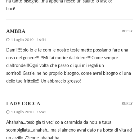
ha tanto bisogno…ma appena riesco un saluto lo lascio!
baci!
AMBRA
REPLY
1 Luglio 2010 - 16:51
Dami!!!Solo io e te com le nostre teste matte possiamo fare una
cosa del genere!!!!!!Mi fai morire dal ridere!!!!Come sempre
d'altronde!!!Ogni volta che passo di qui mi regali un
sorriso!!!Grazie, ne ho proprio bisogno, come avrei bisogno di una
delle tue frittelle!!!Un abbraccio grosso!
LADY COCCA
REPLY
1 Luglio 2010 - 16:42
Ahahaha…tesò gia tì vec' co a cammicia da nott e tutta
scompigliata…ahahah…ma si almeno avrai dato na botta di vita ad
un arzillo 72enne..ahahahha