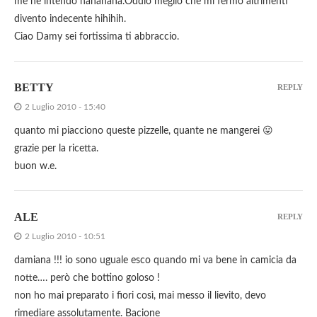
me ne intendo hahahaha.Oddio meglio che mi fermo altrimenti
divento indecente hihihih.
Ciao Damy sei fortissima ti abbraccio.
BETTY
REPLY
2 Luglio 2010 - 15:40
quanto mi piacciono queste pizzelle, quante ne mangerei 😛
grazie per la ricetta.
buon w.e.
ALE
REPLY
2 Luglio 2010 - 10:51
damiana !!! io sono uguale esco quando mi va bene in camicia da
notte…. però che bottino goloso !
non ho mai preparato i fiori così, mai messo il lievito, devo
rimediare assolutamente. Bacione