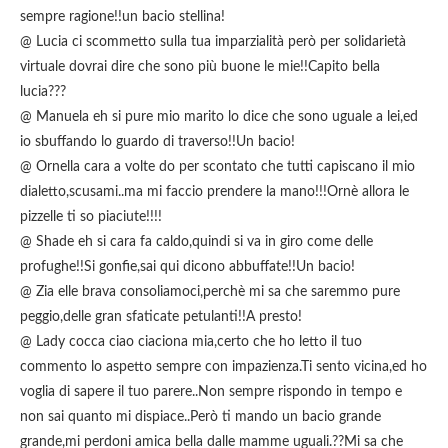
sempre ragione!!un bacio stellina!
@ Lucia ci scommetto sulla tua imparzialità però per solidarietà
virtuale dovrai dire che sono più buone le mie!!Capito bella
lucia???
@ Manuela eh si pure mio marito lo dice che sono uguale a lei,ed
io sbuffando lo guardo di traverso!!Un bacio!
@ Ornella cara a volte do per scontato che tutti capiscano il mio
dialetto,scusami..ma mi faccio prendere la mano!!!Ornè allora le
pizzelle ti so piaciute!!!!
@ Shade eh si cara fa caldo,quindi si va in giro come delle
profughe!!Si gonfie,sai qui dicono abbuffate!!Un bacio!
@ Zia elle brava consoliamoci,perchè mi sa che saremmo pure
peggio,delle gran sfaticate petulanti!!A presto!
@ Lady cocca ciao ciaciona mia,certo che ho letto il tuo
commento lo aspetto sempre con impazienza.Ti sento vicina,ed ho
voglia di sapere il tuo parere..Non sempre rispondo in tempo e
non sai quanto mi dispiace..Però ti mando un bacio grande
grande,mi perdoni amica bella dalle mamme uguali.??Mi sa che