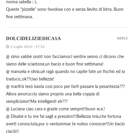
nonna sabella :-).
Queste "pizzelle" sono favolose con e senza lievito di birra. Buon
fine settimana.
DOLCIDELIZIEDICASA
REPLY
2 Luglio 2010 - 17:52
@ simo vabbè sssttt non facciamoci sentire senno ci dicono che
siamo delle sciattone,un bacio e buon fine settimana!
@ manuela e silvia,uè ragà quando no capite fate un fischio ed io
traduco,,ok??ciao bellezze!
@ marifrà tesò basta così poco per farti passare la pesantezza???
Allora amoruccio siamo proprio una bella coppia di
sempliciotte!!Ma intelligenti eh???
@ Luciana ciao cara e grazie come sempre!!buon w.e.!
@ Elisabè e tu me fai sagli a pression!!!Bellezza mia,che fortuna
averti conosciuta,pur o verdummar te vuless conoscer!!Un bacio
ciaciò!!