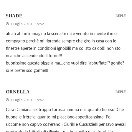
SHADE
REPLY
1 Luglio 2010 - 15:52
ah ah ah! m'immagino la scena! e mi è venuto in mente il mio
compagno perchè mi riprende sempre che giro in casa con le
finestre aperte in condizioni ignobili! ma co' sto caldo!!! non sto
neanche accendendo il forno!!!
buonissime queste pizzella ma…che vuol dire "abbuffate"? gonfie?
io le preferisco gonfie!!!
ORNELLA
REPLY
1 Luglio 2010 - 15:47
Cara Damiana sei troppo forte…mamma mia quanto ho riso!!Che
buone le frittelle, quanto mi piacciono,appetitosissime! Poi
siccome non capivo cos'erano i Ciurilli e Cucuzzielli pensavo avessi