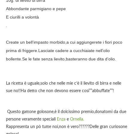
10g. di lievito di birra
Abbondante parmigiano e pepe
E ciurilli a volontà
.
Create un bell’impasto morbido,a cui aggiungerete i fiori poco
prima di friggere.Lasciate cadere a cucchiaiate nell’olio
bollente.Se le fate senza lievito,basteranno due dita d’olio.
La ricetta è uguale,solo che nelle mie c’è il lievito di birra e nelle
sue no!!Ha detto che non devono essere così””abbuffate””!
Questo gattone golosone,è il dolcissimo premio,donatomi da due
persone veramente speciali
Enza
e
Ornella.
Rappresenta un pò tutte noi,non è vero??????Delle gran curiosone