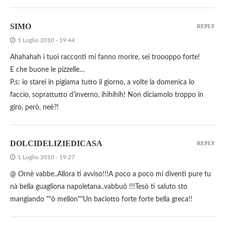
SIMO
REPLY
1 Luglio 2010 - 19:44
Ahahahah i tuoi racconti mi fanno morire, sei troooppo forte!
E che buone le pizzelle…
P.s: io starei in pigiama tutto il giorno, a volte la domenica lo
faccio, soprattutto d'inverno, ihihihih! Non diciamolo troppo in
giro, però, neè?!
DOLCIDELIZIEDICASA
REPLY
1 Luglio 2010 - 19:27
@ Ornè vabbe..Allora ti avviso!!!A poco a poco mi diventi pure tu
nà bella guagliona napoletana..vabbuò !!!Tesò ti saluto sto
mangiando ""ò mellon""Un baciotto forte forte bella greca!!