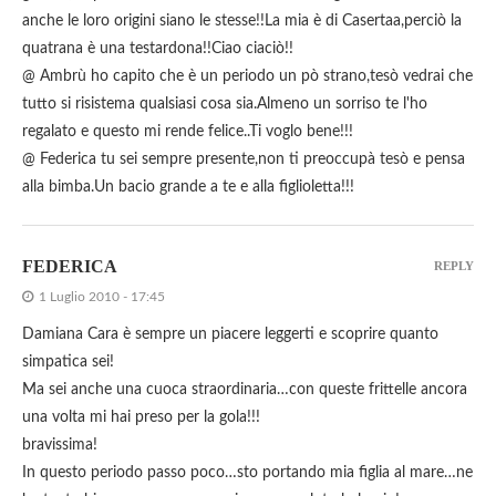
anche le loro origini siano le stesse!!La mia è di Casertaa,perciò la
quatrana è una testardona!!Ciao ciaciò!!
@ Ambrù ho capito che è un periodo un pò strano,tesò vedrai che
tutto si risistema qualsiasi cosa sia.Almeno un sorriso te l'ho
regalato e questo mi rende felice..Ti voglo bene!!!
@ Federica tu sei sempre presente,non ti preoccupà tesò e pensa
alla bimba.Un bacio grande a te e alla figlioletta!!!
FEDERICA
REPLY
1 Luglio 2010 - 17:45
Damiana Cara è sempre un piacere leggerti e scoprire quanto
simpatica sei!
Ma sei anche una cuoca straordinaria…con queste frittelle ancora
una volta mi hai preso per la gola!!!
bravissima!
In questo periodo passo poco…sto portando mia figlia al mare…ne