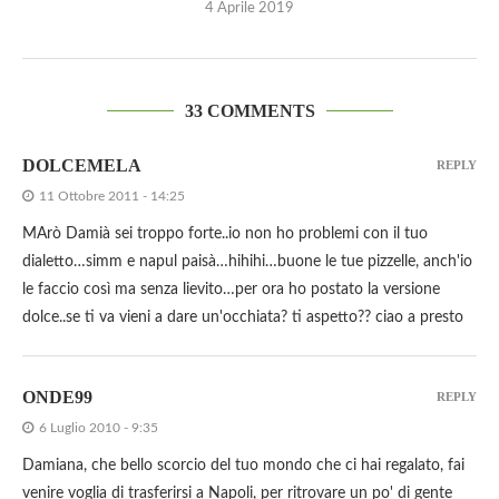
4 Aprile 2019
33 COMMENTS
DOLCEMELA
REPLY
11 Ottobre 2011 - 14:25
MArò Damià sei troppo forte..io non ho problemi con il tuo
dialetto…simm e napul paisà…hihihi…buone le tue pizzelle, anch'io
le faccio così ma senza lievito…per ora ho postato la versione
dolce..se ti va vieni a dare un'occhiata? ti aspetto?? ciao a presto
ONDE99
REPLY
6 Luglio 2010 - 9:35
Damiana, che bello scorcio del tuo mondo che ci hai regalato, fai
venire voglia di trasferirsi a Napoli, per ritrovare un po' di gente