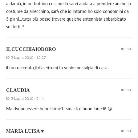
a damià, io un bottino così me lo sarei andata a prendere anche in
costume da arlecchino, sarà che io intorno ho solo condomini da
5 piani…tuttalpiù posso trovare qualche antennista abbarbicato
sui tetti !!
ILCUCCHIAIODORO
REPLY
5 Luglio 2010 - 12:27
il tuo racconto,il dialetto mi fa venire nostalgia di casa….
CLAUDIA
REPLY
5 Luglio 2010 - 9:44
Ma dvono essere buonissime1! smack e buon lunedì! 😀
MARIA LUISA ♥
REPLY