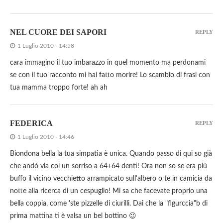
NEL CUORE DEI SAPORI
REPLY
1 Luglio 2010 - 14:58
cara immagino il tuo imbarazzo in quel momento ma perdonami
se con il tuo racconto mi hai fatto morire! Lo scambio di frasi con
tua mamma troppo forte! ah ah
FEDERICA
REPLY
1 Luglio 2010 - 14:46
Biondona bella la tua simpatia è unica. Quando passo di qui so già
che andò via col un sorriso a 64+64 denti! Ora non so se era più
buffo il vicino vecchietto arrampicato sull'albero o te in camicia da
notte alla ricerca di un cespuglio! Mi sa che facevate proprio una
bella coppia, come 'ste pizzelle di ciurilli. Dai che la "figurccia"b di
prima mattina ti è valsa un bel bottino 😉