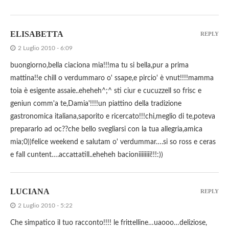
ELISABETTA
REPLY
2 Luglio 2010 - 6:09
buongiorno,bella ciaciona mia!!!ma tu si bella,pur a prima
mattina!!e chill o verdummaro o' ssape,e pircio' è vnut!!!!mamma
toia è esigente assaie..eheheh^;^ sti ciur e cucuzzell so frisc e
geniun comm'a te,Damia'!!!!un piattino della tradizione
gastronomica italiana,saporito e ricercato!!!chi,meglio di te,poteva
prepararlo ad oc??che bello svegliarsi con la tua allegria,amica
mia;0))felice weekend e salutam o' verdummar….si so ross e ceras
e fall cuntent….accattatill..eheheh bacioniiiiiiii!!!:))
LUCIANA
REPLY
2 Luglio 2010 - 5:22
Che simpatico il tuo racconto!!!! le frittelline…uaooo…deliziose,