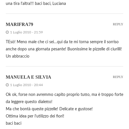
una tira l'altra!!! baci baci, Luciana
MARIFRA79
REPLY
1 Luglio 2010 - 21:59
TEsò! Meno male che ci sei…qui da te mi torna sempre il sorriso
anche dopo una giornata pesante! Buonissime le pizzelle di ciurilli!
Un abbraccio
MANUELA E SILVIA
REPLY
1 Luglio 2010 - 20:44
Ok ok, forse non avremmo capito proprio tutto, ma è troppo forte
da leggere questo dialetto!
Ma che bontà queste pizzelle! Delicate e gustose!
Ottima idea per l'utilizzo dei fiori!
baci baci