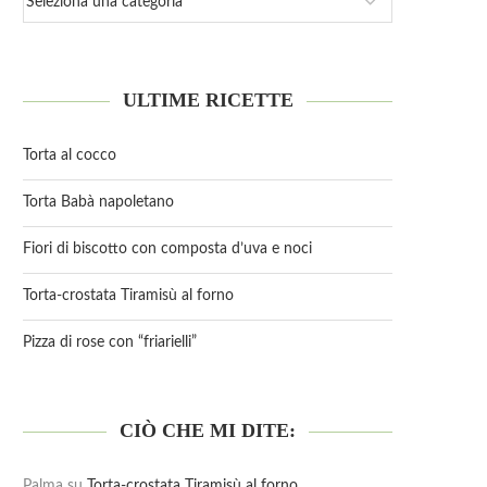
ULTIME RICETTE
Torta al cocco
Torta Babà napoletano
Fiori di biscotto con composta d’uva e noci
Torta-crostata Tiramisù al forno
Pizza di rose con “friarielli”
CIÒ CHE MI DITE:
Palma
su
Torta-crostata Tiramisù al forno