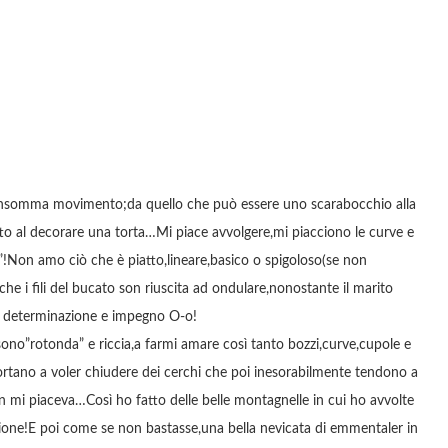
ò insomma movimento;da quello che può essere uno scarabocchio alla
letto al decorare una torta…Mi piace avvolgere,mi piacciono le curve e
”!Non amo ciò che è piatto,lineare,basico o spigoloso(se non
he i fili del bucato son riuscita ad ondulare,nonostante il marito
on determinazione e impegno O-o!
ono”rotonda” e riccia,a farmi amare così tanto bozzi,curve,cupole e
ortano a voler chiudere dei cerchi che poi inesorabilmente tendono a
 non mi piaceva…Così ho fatto delle belle montagnelle in cui ho avvolte
tagione!E poi come se non bastasse,una bella nevicata di emmentaler in