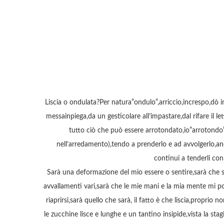
Liscia o ondulata?Per natura”ondulo”,arriccio,increspo,d
messainpiega,da un gesticolare all’impastare,dal rifare il 
tutto ciò che può essere arrotondato,io”arrotondo
nell’arredamento),tendo a prenderlo e ad avvolgerlo,anc
continui a tenderli c
Sarà una deformazione del mio essere o sentire,sarà che s
avvallamenti vari,sarà che le mie mani e la mia mente mi p
riaprirsi,sarà quello che sarà, il fatto è che liscia,proprio
le zucchine lisce e lunghe e un tantino insipide,vista la s