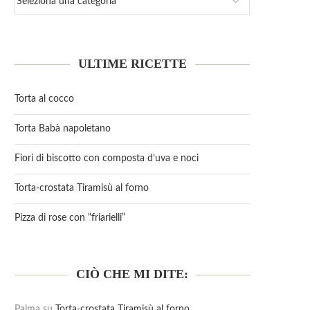
ULTIME RICETTE
Torta al cocco
Torta Babà napoletano
Fiori di biscotto con composta d’uva e noci
Torta-crostata Tiramisù al forno
Pizza di rose con “friarielli”
CIÒ CHE MI DITE:
Palma
su
Torta-crostata Tiramisù al forno