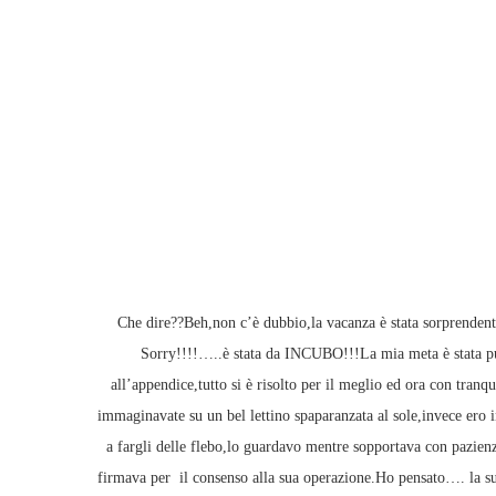
Che dire??Beh,non c’è dubbio,la vacanza è stata sorprenden
Sorry!!!!…..è stata da INCUBO!!!La mia meta è stata pu
all’appendice,tutto si è risolto per il meglio ed ora con tran
immaginavate su un bel lettino spaparanzata al sole,invece ero
a fargli delle flebo,lo guardavo mentre sopportava con pazien
firmava per il consenso alla sua operazione.Ho pensato…. la su