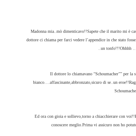
Madonna mia..mò dimenticavo!!Sapete che il marito mi è casc
dottore ci chiama per farci vedere l’appendice in che stato fos
..un tonfo!!!Ohhhh ….
Il dottore lo chiamavano “Schoumacher”” per la s
bianco….affascinante,abbronzato,sicuro di se..un eroe!!Raga
Schoumacher
Ed ora con gioia e sollievo,torno a chiacchierare con voi!
conoscere meglio.Prima vi assicuro non ho potu