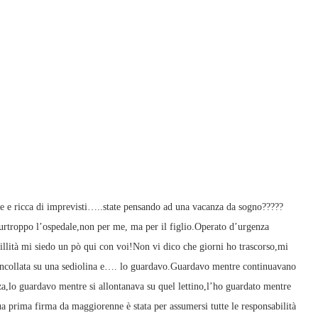
te e ricca di imprevisti…..state pensando ad una vacanza da sogno?????
rtroppo l’ospedale,non per me, ma per il figlio.Operato d’urgenza
quillità mi siedo un pò qui con voi!Non vi dico che giorni ho trascorso,mi
 incollata su una sediolina e…. lo guardavo.Guardavo mentre continuavano
za,lo guardavo mentre si allontanava su quel lettino,l’ho guardato mentre
a prima firma da maggiorenne è stata per assumersi tutte le responsabilità