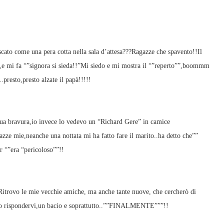
ato come una pera cotta nella sala d’attesa???Ragazze che spavento!!Il
se,e mi fa “”signora si sieda!!”Mi siedo e mi mostra il “”reperto””,boommm
presto,presto alzate il papà!!!!!
ua bravura,io invece lo vedevo un “Richard Gere” in camice
zze mie,neanche una nottata mi ha fatto fare il marito..ha detto che””
 “”era “pericoloso””!!
!Ritrovo le mie vecchie amiche, ma anche tante nuove, che cercherò di
to rispondervi,un bacio e soprattutto..””FINALMENTE”””!!