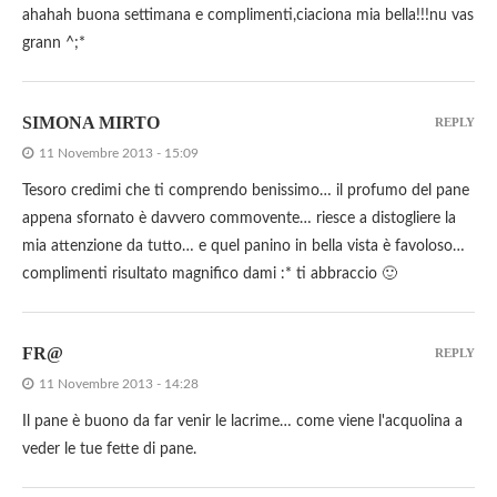
ahahah buona settimana e complimenti,ciaciona mia bella!!!nu vas
grann ^;*
SIMONA MIRTO
REPLY
11 Novembre 2013 - 15:09
Tesoro credimi che ti comprendo benissimo… il profumo del pane
appena sfornato è davvero commovente… riesce a distogliere la
mia attenzione da tutto… e quel panino in bella vista è favoloso…
complimenti risultato magnifico dami :* ti abbraccio 🙂
FR@
REPLY
11 Novembre 2013 - 14:28
Il pane è buono da far venir le lacrime… come viene l'acquolina a
veder le tue fette di pane.