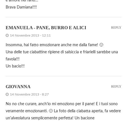
e amore nel farlo…
Brava Damiana!!!!
EMANUELA - PANE, BURRO E ALICI
REPLY
14 Novembre 2013 - 12:11
Insomma, hai fatto emozionare anche me dalla fame! 🙂
Una delle tue ciabattine ripiene di salsiccia e friarielli sarebbe una
favola!!!
Un bacio!!!
GIOVANNA
REPLY
14 Novembre 2013 - 8:27
No no che curare, anch'io mi emoziono per il pane! E i tuoi sono
veramente emozionanti. 🙂 La foto della ciabatta aperta, fa vedere
un'alveolatura semplicemente perfetta! Un bacione