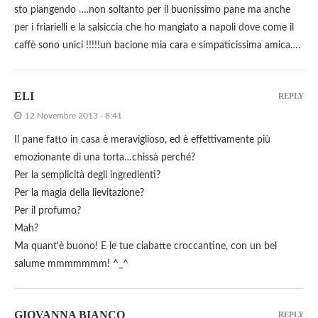
sto piangendo ….non soltanto per il buonissimo pane ma anche
per i friarielli e la salsiccia che ho mangiato a napoli dove come il
caffè sono unici !!!!!un bacione mia cara e simpaticissima amica….
ELI
REPLY
12 Novembre 2013 - 8:41
Il pane fatto in casa è meraviglioso, ed è effettivamente più
emozionante di una torta…chissà perché?
Per la semplicità degli ingredienti?
Per la magia della lievitazione?
Per il profumo?
Mah?
Ma quant'è buono! E le tue ciabatte croccantine, con un bel
salume mmmmmmm! ^_^
GIOVANNA BIANCO
REPLY