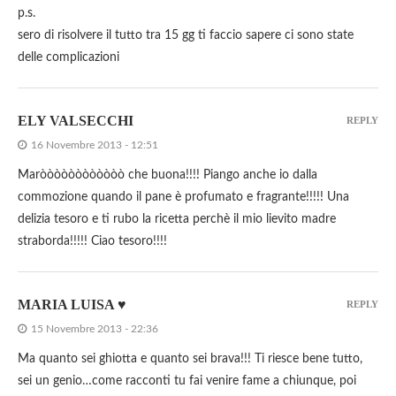
p.s.
sero di risolvere il tutto tra 15 gg ti faccio sapere ci sono state
delle complicazioni
ELY VALSECCHI
REPLY
16 Novembre 2013 - 12:51
Maròòòòòòòòòòòò che buona!!!! Piango anche io dalla
commozione quando il pane è profumato e fragrante!!!!! Una
delizia tesoro e ti rubo la ricetta perchè il mio lievito madre
straborda!!!!! Ciao tesoro!!!!
MARIA LUISA ♥
REPLY
15 Novembre 2013 - 22:36
Ma quanto sei ghiotta e quanto sei brava!!! Ti riesce bene tutto,
sei un genio…come racconti tu fai venire fame a chiunque, poi