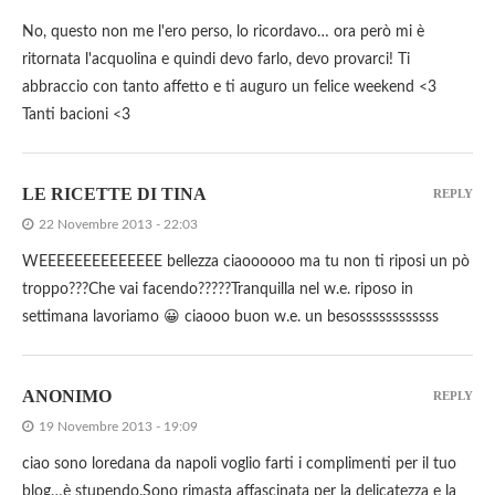
No, questo non me l'ero perso, lo ricordavo… ora però mi è
ritornata l'acquolina e quindi devo farlo, devo provarci! Ti
abbraccio con tanto affetto e ti auguro un felice weekend <3
Tanti bacioni <3
LE RICETTE DI TINA
REPLY
22 Novembre 2013 - 22:03
WEEEEEEEEEEEEEE bellezza ciaoooooo ma tu non ti riposi un pò
troppo???Che vai facendo?????Tranquilla nel w.e. riposo in
settimana lavoriamo 😀 ciaooo buon w.e. un besossssssssssss
ANONIMO
REPLY
19 Novembre 2013 - 19:09
ciao sono loredana da napoli voglio farti i complimenti per il tuo
blog…è stupendo.Sono rimasta affascinata per la delicatezza e la