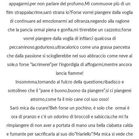
appagarmi,per non parlare del profumo.Mi commuove più di un
film strappalacrime,sarò strana io?Forse vorrei piangere dalla voglia
di continuare ad emozionarmi ad oltranza,negando alla ragione
che la pancia ormai piena e gonfia,mi tirerebbe un cazzotto;forse
vorrei piangere dalla voglia di infilarci qualcosa di
peccaminoso,godurioso,ultracalorico come una grassa pancetta
che dalla passione si scioglierebbe nel suo abbraccio come neve al
sole,o forse “lacrimerei”per l’ingordigia di affogarmi,mentre ancora
lancia fiamme!
Insommma,tornando al fulcro della questione,ribadisco e
sottolineo che il “pane è buono,buono da piangere”,si ci piangerei
attorno,come fa il mio cane col suo osso!
Sarò mica da curare?Beh forse un pochino, è solo che ormai è
ora di pranzo e c’è un odorino di broccoli e salsiccia,che mi fa
rimpiangere di non aver a portata di mano una bella ciabatta calda
e fumante per sacrificarla al suo dio”friariello”!Ma mica si vede che