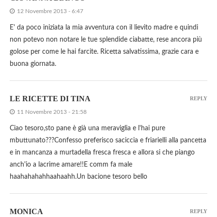
12 Novembre 2013 - 6:47
E' da poco iniziata la mia avventura con il lievito madre e quindi
non potevo non notare le tue splendide ciabatte, rese ancora più
golose per come le hai farcite. Ricetta salvatissima, grazie cara e
buona giornata.
LE RICETTE DI TINA
REPLY
11 Novembre 2013 - 21:58
Ciao tesoro,sto pane è già una meraviglia e l'hai pure
mbuttunato???Confesso preferisco saciccia e friarielli alla pancetta
e in mancanza a murtadella fresca fresca e allora si che piango
anch'io a lacrime amare!!E comm fa male
haahahahahhaahaahh.Un bacione tesoro bello
MONICA
REPLY