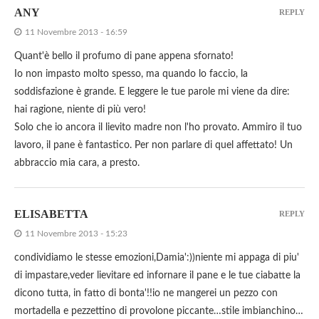
ANY
REPLY
11 Novembre 2013 - 16:59
Quant'è bello il profumo di pane appena sfornato!
Io non impasto molto spesso, ma quando lo faccio, la
soddisfazione è grande. E leggere le tue parole mi viene da dire:
hai ragione, niente di più vero!
Solo che io ancora il lievito madre non l'ho provato. Ammiro il tuo
lavoro, il pane è fantastico. Per non parlare di quel affettato! Un
abbraccio mia cara, a presto.
ELISABETTA
REPLY
11 Novembre 2013 - 15:23
condividiamo le stesse emozioni,Damia':))niente mi appaga di piu'
di impastare,veder lievitare ed infornare il pane e le tue ciabatte la
dicono tutta, in fatto di bonta'!!io ne mangerei un pezzo con
mortadella e pezzettino di provolone piccante…stile imbianchino…