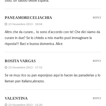
todo, un saludo desde España.
PANEAMORECELIACHIA
REPLY
23 Novembre 2013 - 18:04
Altro che da curare… Io sono d'accordo con te! Che dici siamo da
curare in due? Se lo chiedo a mio marito puoi immaginare la
risposta!!! Baci e buona domenica. Alice
ROSITA VARGAS
REPLY
23 Novembre 2013 - 17:52
Se ve muy rico su pan esponjoso aquì lo hacen las panaderìas y lo
llaman pan italiano,abrazos.
VALENTINA
REPLY
23 Novembre 2013 - 12:20