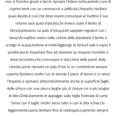
non si formino grumi e lascio riposare l’intera notte,avendo cura di
coprire bene con un canovaccio o pellicola.L’impasto risulterà
quasi liquido,è così che deve essere,comunque al mattino il suo
volume sarà quasi tripiclato.Se invece usate il lievito di
birra,basteranno un paio d’ore,quindi sappiate regolarvi con i
tempi.Al mattino metto nella ciotola della planetaria il lievito e
sciolgo in acqua,insieme al miele.Aggiungo la farina,il sale e sopra il
poolish,lascio impastare fino ad ottenere un impasto morbido e
bene incordato,che comunque si staccherà dalle pareti della
ciotola.Lascio riposare un paio d’ore in un contenitore sempre
coperto.Spolvero molto con la semola il piano di lavoro e vi verso
l’impasto e spolvero abbondantemente anche la superficie.Taglio
delle strisce con una stecca larghe più di cinque cm e più lunghe
di dieci.Delicatamente le appoggio sulla teglia foderata di carta
forno con il taglio rivolto verso l’alto e con le dita schiaccio
leggermente.Lascio lievitare fino al raddoppio,coprendo sempre