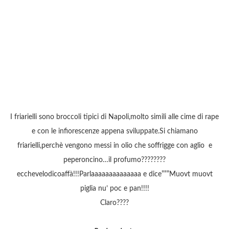
I friarielli sono broccoli tipici di Napoli,molto simili alle cime di rape
e con le infiorescenze appena sviluppate.Si chiamano
friarielli,perchè vengono messi in olio che soffrigge con aglio e
peperoncino…il profumo????????
ecchevelodicoaffà!!!Parlaaaaaaaaaaaaaa e dice”””Muovt muovt
piglia nu’ poc e pan!!!!
Claro????