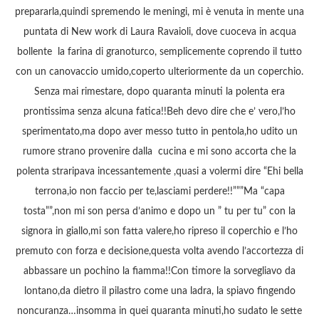
prepararla,quindi spremendo le meningi, mi è venuta in mente una
puntata di New work di Laura Ravaioli, dove cuoceva in acqua
bollente la farina di granoturco, semplicemente coprendo il tutto
con un canovaccio umido,coperto ulteriormente da un coperchio.
Senza mai rimestare, dopo quaranta minuti la polenta era
prontissima senza alcuna fatica!!Beh devo dire che e’ vero,l’ho
sperimentato,ma dopo aver messo tutto in pentola,ho udito un
rumore strano provenire dalla cucina e mi sono accorta che la
polenta straripava incessantemente ,quasi a volermi dire “Ehi bella
terrona,io non faccio per te,lasciami perdere!!”””Ma “capa
tosta””,non mi son persa d’animo e dopo un ” tu per tu” con la
signora in giallo,mi son fatta valere,ho ripreso il coperchio e l’ho
premuto con forza e decisione,questa volta avendo l’accortezza di
abbassare un pochino la fiamma!!Con timore la sorvegliavo da
lontano,da dietro il pilastro come una ladra, la spiavo fingendo
noncuranza…insomma in quei quaranta minuti,ho sudato le sette