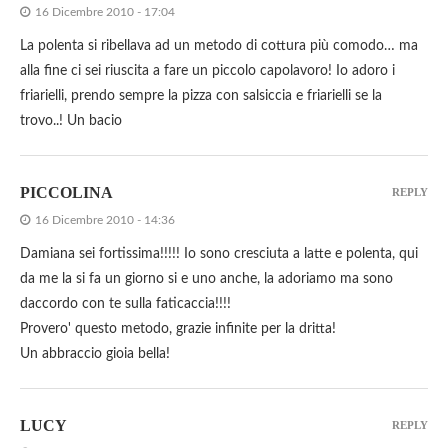
16 Dicembre 2010 - 17:04
La polenta si ribellava ad un metodo di cottura più comodo… ma
alla fine ci sei riuscita a fare un piccolo capolavoro! Io adoro i
friarielli, prendo sempre la pizza con salsiccia e friarielli se la
trovo..! Un bacio
PICCOLINA
REPLY
16 Dicembre 2010 - 14:36
Damiana sei fortissima!!!!! Io sono cresciuta a latte e polenta, qui
da me la si fa un giorno si e uno anche, la adoriamo ma sono
daccordo con te sulla faticaccia!!!!
Provero' questo metodo, grazie infinite per la dritta!
Un abbraccio gioia bella!
LUCY
REPLY