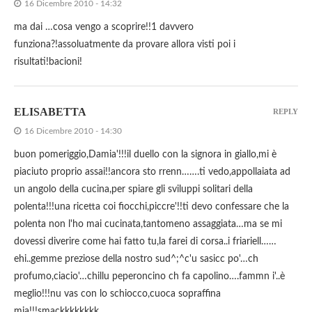
16 Dicembre 2010 - 14:32
ma dai …cosa vengo a scoprire!!1 davvero
funziona?!assoluatmente da provare allora visti poi i
risultati!bacioni!
ELISABETTA
REPLY
16 Dicembre 2010 - 14:30
buon pomeriggio,Damia'!!!il duello con la signora in giallo,mi è
piaciuto proprio assai!!ancora sto rrenn…….ti vedo,appollaiata ad
un angolo della cucina,per spiare gli sviluppi solitari della
polenta!!!una ricetta coi fiocchi,piccre'!!ti devo confessare che la
polenta non l'ho mai cucinata,tantomeno assaggiata…ma se mi
dovessi diverire come hai fatto tu,la farei di corsa..i friariell……
ehi..gemme preziose della nostro sud^;^c'u sasicc po'…ch
profumo,ciacio'…chillu peperoncino ch fa capolino….fammn i'..è
meglio!!!nu vas con lo schiocco,cuoca sopraffina
mia!!!smackkkkkkkk