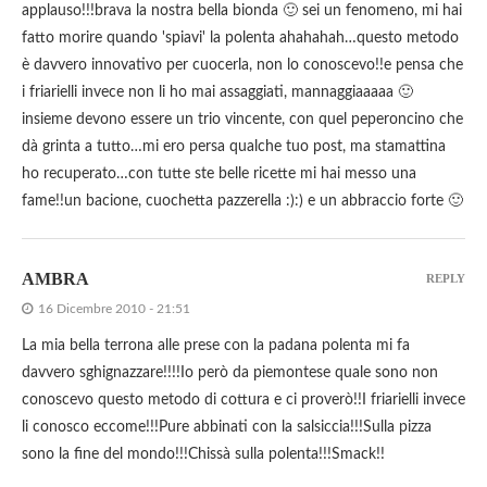
applauso!!!brava la nostra bella bionda 🙂 sei un fenomeno, mi hai
fatto morire quando 'spiavi' la polenta ahahahah…questo metodo
è davvero innovativo per cuocerla, non lo conoscevo!!e pensa che
i friarielli invece non li ho mai assaggiati, mannaggiaaaaa 🙂
insieme devono essere un trio vincente, con quel peperoncino che
dà grinta a tutto…mi ero persa qualche tuo post, ma stamattina
ho recuperato…con tutte ste belle ricette mi hai messo una
fame!!un bacione, cuochetta pazzerella :):) e un abbraccio forte 🙂
AMBRA
REPLY
16 Dicembre 2010 - 21:51
La mia bella terrona alle prese con la padana polenta mi fa
davvero sghignazzare!!!!Io però da piemontese quale sono non
conoscevo questo metodo di cottura e ci proverò!!I friarielli invece
li conosco eccome!!!Pure abbinati con la salsiccia!!!Sulla pizza
sono la fine del mondo!!!Chissà sulla polenta!!!Smack!!