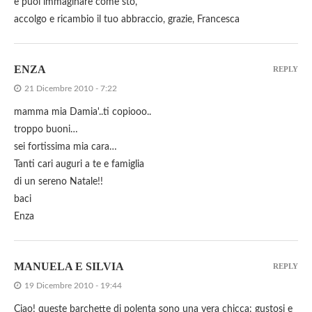
e puoi immaginare come sto,
accolgo e ricambio il tuo abbraccio, grazie, Francesca
ENZA
REPLY
21 Dicembre 2010 - 7:22
mamma mia Damia'..ti copiooo..
troppo buoni…
sei fortissima mia cara…
Tanti cari auguri a te e famiglia
di un sereno Natale!!
baci
Enza
MANUELA E SILVIA
REPLY
19 Dicembre 2010 - 19:44
Ciao! queste barchette di polenta sono una vera chicca: gustosi e