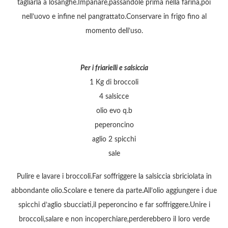
tagliarla a losanghe.Impanare,passandole prima nella farina,poi
nell’uovo e infine nel pangrattato.Conservare in frigo fino al
momento dell’uso.
Per i friarielli e salsiccia
1 Kg di broccoli
4 salsicce
olio evo q.b
peperoncino
aglio 2 spicchi
sale
Pulire e lavare i broccoli.Far soffriggere la salsiccia sbriciolata in
abbondante olio.Scolare e tenere da parte.All’olio aggiungere i due
spicchi d’aglio sbucciati,il peperoncino e far soffriggere.Unire i
broccoli,salare e non incoperchiare,perderebbero il loro verde