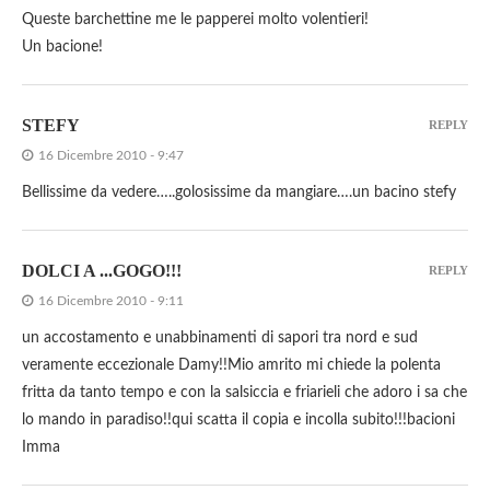
Queste barchettine me le papperei molto volentieri!
Un bacione!
STEFY
REPLY
16 Dicembre 2010 - 9:47
Bellissime da vedere…..golosissime da mangiare….un bacino stefy
DOLCI A ...GOGO!!!
REPLY
16 Dicembre 2010 - 9:11
un accostamento e unabbinamenti di sapori tra nord e sud
veramente eccezionale Damy!!Mio amrito mi chiede la polenta
fritta da tanto tempo e con la salsiccia e friarieli che adoro i sa che
lo mando in paradiso!!qui scatta il copia e incolla subito!!!bacioni
Imma