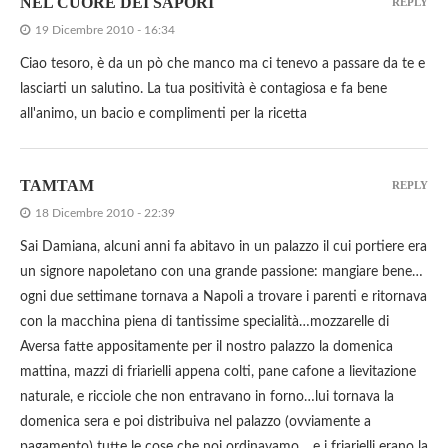
NEL CUORE DEI SAPORI
REPLY
19 Dicembre 2010 - 16:34
Ciao tesoro, è da un pò che manco ma ci tenevo a passare da te e
lasciarti un salutino. La tua positività è contagiosa e fa bene
all'animo, un bacio e complimenti per la ricetta
TAMTAM
REPLY
18 Dicembre 2010 - 22:39
Sai Damiana, alcuni anni fa abitavo in un palazzo il cui portiere era
un signore napoletano con una grande passione: mangiare bene…
ogni due settimane tornava a Napoli a trovare i parenti e ritornava
con la macchina piena di tantissime specialità…mozzarelle di
Aversa fatte appositamente per il nostro palazzo la domenica
mattina, mazzi di friarielli appena colti, pane cafone a lievitazione
naturale, e ricciole che non entravano in forno…lui tornava la
domenica sera e poi distribuiva nel palazzo (ovviamente a
pagamento) tutte le cose che noi ordinavamo….e i friarielli erano la