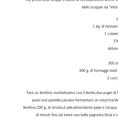
ma prima dello scoppi vi lascio la ricetta,affinchè anche v
dello scoppio da “imbot
I
1 kg. di farina
1 cubetto
15
abbon
300 di
300 g. di formaggi misti 
2 cucch
Fare un lievitino morbidissimo con il lievito,due pugni d
quasi una pastella.Lasciare fermentare un mezz’ora.Vers
lievitino,100 g. di strutto,il sale,abbondante pepe e l’ac
di minuti fino ad avere una bella pagnotta liscia e 