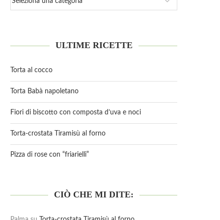
ULTIME RICETTE
Torta al cocco
Torta Babà napoletano
Fiori di biscotto con composta d’uva e noci
Torta-crostata Tiramisù al forno
Pizza di rose con “friarielli”
CIÒ CHE MI DITE:
Palma
su
Torta-crostata Tiramisù al forno