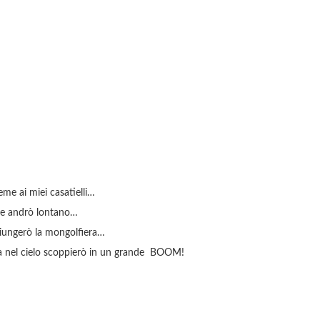
ieme ai miei casatielli…
ò e andrò lontano…
ggiungerò la mongolfiera…
alta nel cielo scoppierò in un grande BOOM!