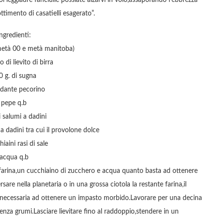
oi leggiadre fanciulle possiate alzarvi in volo,assaporando l’ebbrezza
timento di casatielli esagerato”.
ngredienti:
(metà 00 e metà manitoba)
 di lievito di birra
0 g. di sugna
dante pecorino
pepe q.b
 salumi a dadini
a dadini tra cui il provolone dolce
iaini rasi di sale
acqua q.b
i farina,un cucchiaino di zucchero e acqua quanto basta ad ottenere
are nella planetaria o in una grossa ciotola la restante farina,il
qua necessaria ad ottenere un impasto morbido.Lavorare per una decina
senza grumi.Lasciare lievitare fino al raddoppio,stendere in un