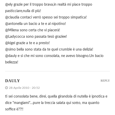
@ely grazie per il troppo brava,in realtà mi piace troppo
pasticciare,nulla di più!
@claudia contaci verrò spesso sei troppo simpatica!
@antonella un bacio a te e al nipotino!
@Milena sono certa che vi piacerà!
@Ladycocca sono passata tesò graziee!
@kigei grazie a te e a presto!
@simo bella sono stata da te quel crumble è una delizia!
@dauly e si che mi sono consolata, ne avevo bisogno.Un bacio
bellezza!
DAULY
REPLY
28 Aprile 2010 - 20:52
ti sei consolata bene, direi, quella girandola di nutella è ipnotica e
dice "mangiami"…pure la treccia salata qui sotto, ma quanto
soffice è??!!