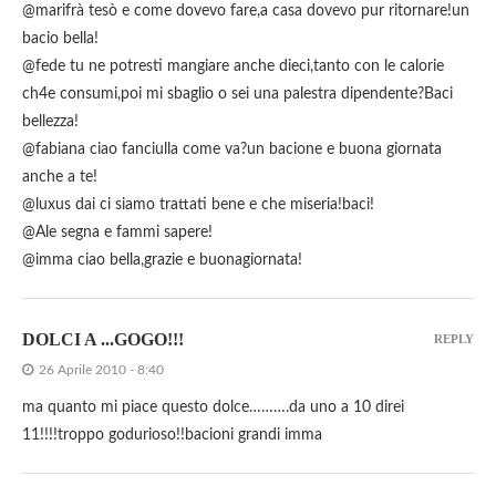
@marifrà tesò e come dovevo fare,a casa dovevo pur ritornare!un
bacio bella!
@fede tu ne potresti mangiare anche dieci,tanto con le calorie
ch4e consumi,poi mi sbaglio o sei una palestra dipendente?Baci
bellezza!
@fabiana ciao fanciulla come va?un bacione e buona giornata
anche a te!
@luxus dai ci siamo trattati bene e che miseria!baci!
@Ale segna e fammi sapere!
@imma ciao bella,grazie e buonagiornata!
DOLCI A ...GOGO!!!
REPLY
26 Aprile 2010 - 8:40
ma quanto mi piace questo dolce……….da uno a 10 direi
11!!!!troppo godurioso!!bacioni grandi imma