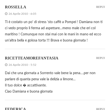
ROSSELLA
REPLY
26 Aprile 2010 - 6:05
Ti è costato un po' di stress 'sto caffè a Pompei ! Damiana non ti
ci vedo proprio lì ferma ad aspettare…meno male che eri col
maritino ! Comunque non stai mai con le mani in mano ed ecco
un'altra bella e golosa torta !!! Brava e buona giornata !
RICETTEAMOREFANTASIA
REPLY
26 Aprile 2010 - 5:52
Dai che una giornata a Sorrento vale bene la pena….per non
parlare di quanta pena vale la delizia a limone…
Il tuo dolce � accattivante.
Ciao Damiana e buona giornata
FEDERICA
REPLY