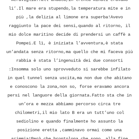
li’.Il mare era stupendo,la temperatura mite e in
più ,la delizia al limone era superba!Avevo
raggiunto la pace dei sensi,quando al ritorno, il
mio dolce maritino decide di prendersi un caffè a
Pompei.E lì, è iniziata l’avventura,è stata
un’andata senza ritorno,ma quello che mi faceva più
rabbia è stata l’ingenuità dei due consorti
:Insomma solo uno sprovveduto si sarebbe infilato
in quel tunnel senza uscita,ma non due che abitano
e conoscono la zona,non so, forse eravamo ancora
persi nel languore della giornata.Fatto sta che in
un’ora e mezza abbiamo percorso circa tre
chilometri,il mio lato B era un tutt’uno col
sediolino e quando finalmente ho assunto la
posizione eretta ,camminavo ormai come una
scimmia!Però che brontolona che sono..alla fine