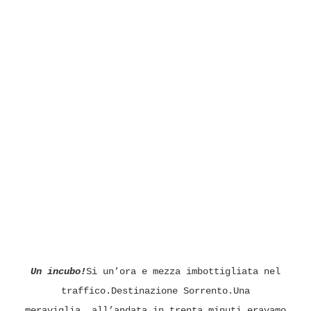
Un incubo!
Si un’ora e mezza imbottigliata nel
traffico.Destinazione Sorrento.Una
meraviglia..all’andata,in trenta minuti eravamo