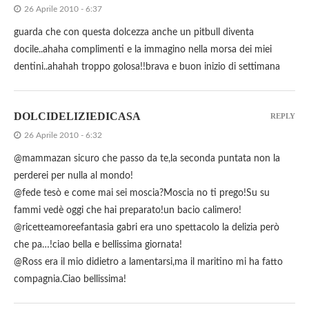
26 Aprile 2010 - 6:37
guarda che con questa dolcezza anche un pitbull diventa
docile..ahaha complimenti e la immagino nella morsa dei miei
dentini..ahahah troppo golosa!!brava e buon inizio di settimana
DOLCIDELIZIEDICASA
REPLY
26 Aprile 2010 - 6:32
@mammazan sicuro che passo da te,la seconda puntata non la
perderei per nulla al mondo!
@fede tesò e come mai sei moscia?Moscia no ti prego!Su su
fammi vedè oggi che hai preparato!un bacio calimero!
@ricetteamoreefantasia gabri era uno spettacolo la delizia però
che pa…!ciao bella e bellissima giornata!
@Ross era il mio didietro a lamentarsi,ma il maritino mi ha fatto
compagnia.Ciao bellissima!