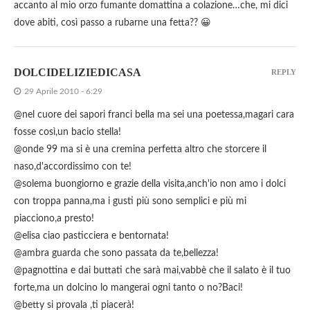
accanto al mio orzo fumante domattina a colazione…che, mi dici
dove abiti, così passo a rubarne una fetta?? 😀
DOLCIDELIZIEDICASA
REPLY
29 Aprile 2010 - 6:29
@nel cuore dei sapori franci bella ma sei una poetessa,magari cara
fosse così,un bacio stella!
@onde 99 ma si è una cremina perfetta altro che storcere il
naso,d'accordissimo con te!
@solema buongiorno e grazie della visita,anch'io non amo i dolci
con troppa panna,ma i gusti più sono semplici e più mi
piacciono,a presto!
@elisa ciao pasticciera e bentornata!
@ambra guarda che sono passata da te,bellezza!
@pagnottina e dai buttati che sarà mai,vabbè che il salato è il tuo
forte,ma un dolcino lo mangerai ogni tanto o no?Baci!
@betty si provala ,ti piacerà!