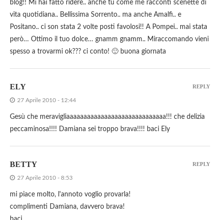
blog!! Mi hai fatto ridere.. anche tu come me racconti scenette di
vita quotidiana.. Bellissima Sorrento.. ma anche Amalfi.. e
Positano.. ci son stata 2 volte posti favolosi!! A Pompei.. mai stata
però… Ottimo il tuo dolce… gnamm gnamm.. Miraccomando vieni
spesso a trovarmi ok??? ci conto! 🙂 buona giornata
ELY
REPLY
27 Aprile 2010 - 12:44
Gesù che meravigliaaaaaaaaaaaaaaaaaaaaaaaaaaaaa!!! che delizia
peccaminosa!!!! Damiana sei troppo brava!!!! baci Ely
BETTY
REPLY
27 Aprile 2010 - 8:53
mi piace molto, l'annoto voglio provarla!
complimenti Damiana, davvero brava!
baci.