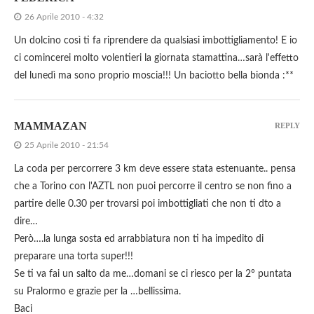
26 Aprile 2010 - 4:32
Un dolcino così ti fa riprendere da qualsiasi imbottigliamento! E io
ci comincerei molto volentieri la giornata stamattina…sarà l'effetto
del lunedì ma sono proprio moscia!!! Un baciotto bella bionda :**
MAMMAZAN
REPLY
25 Aprile 2010 - 21:54
La coda per percorrere 3 km deve essere stata estenuante.. pensa
che a Torino con l'AZTL non puoi percorre il centro se non fino a
partire delle 0.30 per trovarsi poi imbottigliati che non ti dto a
dire…
Però….la lunga sosta ed arrabbiatura non ti ha impedito di
preparare una torta super!!!
Se ti va fai un salto da me…domani se ci riesco per la 2° puntata
su Pralormo e grazie per la …bellissima.
Baci