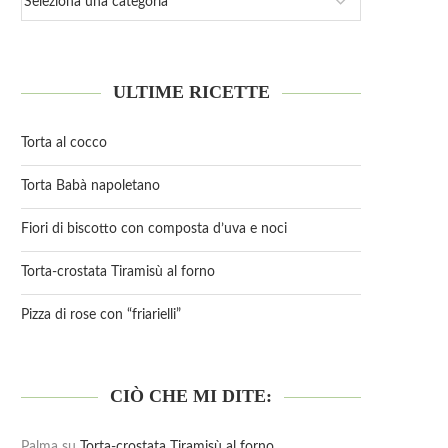
ULTIME RICETTE
Torta al cocco
Torta Babà napoletano
Fiori di biscotto con composta d’uva e noci
Torta-crostata Tiramisù al forno
Pizza di rose con “friarielli”
CIÒ CHE MI DITE:
Palma
su
Torta-crostata Tiramisù al forno