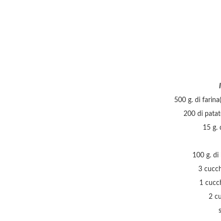
I
500 g. di fari
200 di patat
15 g. d
100 g. di
3 cucch
1 cucc
2 cu