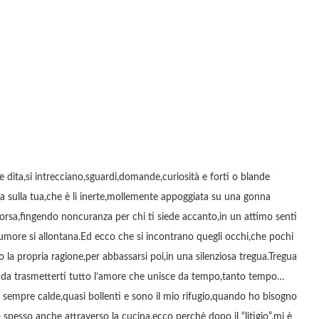
 dita,si intrecciano,sguardi,domande,curiosità e forti o blande
 sulla tua,che è lì inerte,mollemente appoggiata su una gonna
 corsa,fingendo noncuranza per chi ti siede accanto,in un attimo senti
alumore si allontana.Ed ecco che si incontrano quegli occhi,che pochi
 la propria ragione,per abbassarsi poi,in una silenziosa tregua.Tregua
rza da trasmetterti tutto l’amore che unisce da tempo,tanto tempo…
 sempre calde,quasi bollenti e sono il mio rifugio,quando ho bisogno
 spesso anche attraverso la cucina,ecco perchè dopo il “litigio”,mi è