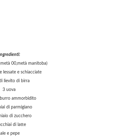
ngredienti:
na(metà 00,metà manitoba)
e lessate e schiacciate
i lievito di birra
3 uova
 burro ammorbidito
iai di parmigiano
hiaio di zucchero
cchiai di latte
sale e pepe