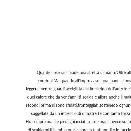
Quante cose racchiude una stretta di mano?Oltre alle
emozioni.Ma quando,all’improvviso, una mano si posa
leggera,mentre guardi accigliata dal finestrino dell’auto in
quel calore che da vent’anni ti scalda e allora anche il m
secondi prima si sono sfidati,fronteggiati,sostenedo ognuno
suggellata da un intreccio di dita,strette con tanta fo
Ho sempre mani e piedi ghiacciati.Le sue mani invece sono
di scaldarmi.Ricambio quel calore in tanti modi e lo faccio