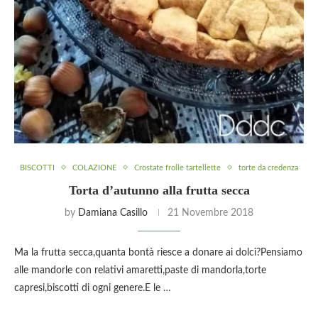
BISCOTTI
COLAZIONE
Crostate frolle tartellette
torte da credenza
Torta d’autunno alla frutta secca
by
Damiana Casillo
21 Novembre 2018
Ma la frutta secca,quanta bontà riesce a donare ai dolci?Pensiamo
alle mandorle con relativi amaretti,paste di mandorla,torte
capresi,biscotti di ogni genere.E le …