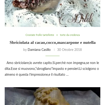
Crostate frolle tartellette
torte da credenza
Sbriciolata al cacao,cocco,mascarpone e nutella
by
Damiana Casillo
30 Ottobre 2018
Amo sbriciolare,lo avrete capito.Si,perchè non impegna,se non le
dita.Esse si muovono,”sbrogliano”impasto e pensieri.Li sciolgono o
almeno è questa l’impressione,e il risultato …