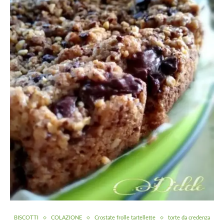
BISCOTTI
COLAZIONE
Crostate frolle tartellette
torte da credenza