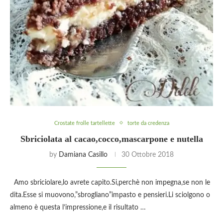
Crostate frolle tartellette
torte da credenza
Sbriciolata al cacao,cocco,mascarpone e nutella
by
Damiana Casillo
30 Ottobre 2018
Amo sbriciolare,lo avrete capito.Si,perchè non impegna,se non le
dita.Esse si muovono,”sbrogliano”impasto e pensieri.Li sciolgono o
almeno è questa l’impressione,e il risultato …