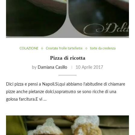
COLAZIONE
Crostate frolle tartellette
torte da credenza
Pizza di ricotta
by
Damiana Casillo
10 Aprile 2017
Dici pizza e pensi a Napoli.Si,qui abbiamo l’abitudine di chiamare
pizze anche pietanze dolci,soprattutto se sono ricche di una
golosa farcitura.E vi …