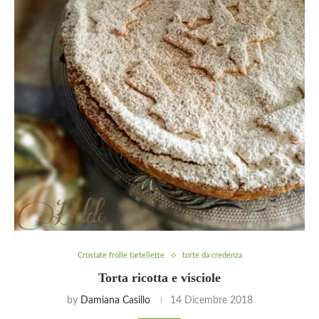
Crostate frolle tartellette
torte da credenza
Torta ricotta e visciole
by
Damiana Casillo
14 Dicembre 2018