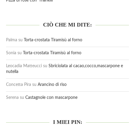
Pizza di rose con “friarielli”
CIÒ CHE MI DITE:
Palma
su
Torta-crostata Tiramisù al forno
Sonia
su
Torta-crostata Tiramisù al forno
Leocadia Matteucci
su
Sbriciolata al cacao,cocco,mascarpone e
nutella
Concetta Pira
su
Arancino di riso
Serena
su
Castagnole con mascarpone
I MIEI PIN: