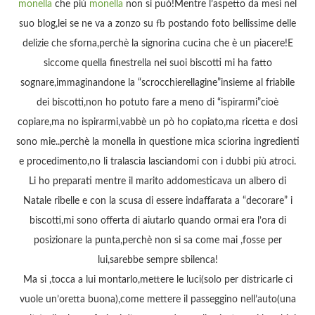
monella
che più
monella
non si può!Mentre l’aspetto da mesi nel
suo blog,lei se ne va a zonzo su fb postando foto bellissime delle
delizie che sforna,perchè la signorina cucina che è un piacere!E
siccome quella finestrella nei suoi biscotti mi ha fatto
sognare,immaginandone la “scrocchierellagine”insieme al friabile
dei biscotti,non ho potuto fare a meno di “ispirarmi”cioè
copiare,ma no ispirarmi,vabbè un pò ho copiato,ma ricetta e dosi
sono mie..perchè la monella in questione mica sciorina ingredienti
e procedimento,no li tralascia lasciandomi con i dubbi più atroci.
Li ho preparati mentre il marito addomesticava un albero di
Natale ribelle e con la scusa di essere indaffarata a “decorare” i
biscotti,mi sono offerta di aiutarlo quando ormai era l’ora di
posizionare la punta,perchè non si sa come mai ,fosse per
lui,sarebbe sempre sbilenca!
Ma si ,tocca a lui montarlo,mettere le luci(solo per districarle ci
vuole un’oretta buona),come mettere il passeggino nell’auto(una