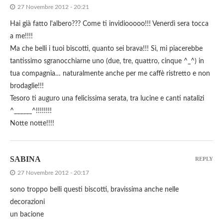
27 Novembre 2012 - 20:21
Hai già fatto l'albero??? Come ti invidiooooo!!! Venerdì sera tocca
a me!!!!
Ma che belli i tuoi biscotti, quanto sei brava!!! Sì, mi piacerebbe
tantissimo sgranocchiarne uno (due, tre, quattro, cinque ^_^) in
tua compagnia… naturalmente anche per me caffè ristretto e non
brodaglie!!!
Tesoro ti auguro una felicissima serata, tra lucine e canti natalizi
^______^!!!!!!!!
Notte notte!!!!
SABINA
REPLY
27 Novembre 2012 - 20:17
sono troppo belli questi biscotti, bravissima anche nelle
decorazioni
un bacione