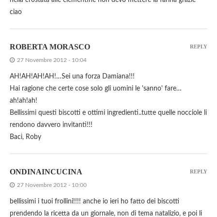
nella crostata alle clementine non devo mettere la farina grazie
ciao
ROBERTA MORASCO
REPLY
27 Novembre 2012 - 10:04
AH!AH!AH!AH!…Sei una forza Damiana!!!
Hai ragione che certe cose solo gli uomini le 'sanno' fare…
ah!ah!ah!
Bellissimi questi biscotti e ottimi ingredienti..tutte quelle nocciole li
rendono davvero invitanti!!!
Baci, Roby
ONDINAINCUCINA
REPLY
27 Novembre 2012 - 10:00
bellissimi i tuoi frollini!!!! anche io ieri ho fatto dei biscotti
prendendo la ricetta da un giornale, non di tema natalizio, e poi li