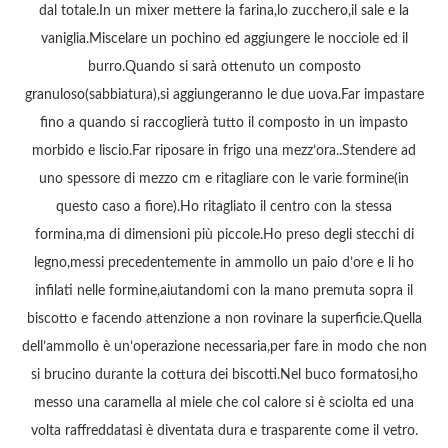
dal totale.In un mixer mettere la farina,lo zucchero,il sale e la
vaniglia.Miscelare un pochino ed aggiungere le nocciole ed il
burro.Quando si sarà ottenuto un composto
granuloso(sabbiatura),si aggiungeranno le due uova.Far impastare
fino a quando si raccoglierà tutto il composto in un impasto
morbido e liscio.Far riposare in frigo una mezz’ora..Stendere ad
uno spessore di mezzo cm e ritagliare con le varie formine(in
questo caso a fiore).Ho ritagliato il centro con la stessa
formina,ma di dimensioni più piccole.Ho preso degli stecchi di
legno,messi precedentemente in ammollo un paio d’ore e li ho
infilati nelle formine,aiutandomi con la mano premuta sopra il
biscotto e facendo attenzione a non rovinare la superficie.Quella
dell’ammollo è un’operazione necessaria,per fare in modo che non
si brucino durante la cottura dei biscotti.Nel buco formatosi,ho
messo una caramella al miele che col calore si è sciolta ed una
volta raffreddatasi è diventata dura e trasparente come il vetro.