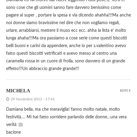
Damiana mi fai morire dal ridere leggendo i tuoi post!!E' vero ci
sono cose che gli uomini sanno fare davvero benissimo come
pagare al super , portare la spesa e via dicendo ahahha!!!Ma anche
noi donne siamo bravissime nel dire che non vogliamo regali,
urlare, arrabbiarsi, mettere il muso ecc ecc. ahha la lista e' molto
lunga ahaha!!!Ma ora passiamo a cose serie come questi biscotti
belli buoni e carini da appendere, anche io per s.valentino avevo
fatto questi biscotti vetrificati e avevo messo al centro una
caramella rossa in un cuore di frolla, sono davvero di un grande
effetto!!!Un abbraccio grande grande!!!
MICHELA
REPLY
29 Novembre 2012 - 17:41
Damiana bella, ma che meraviglia! fanno molto natale, molto
festività…. Mi hai fatto sorridere parlando delle donne…una vera
verità :)))
bacione