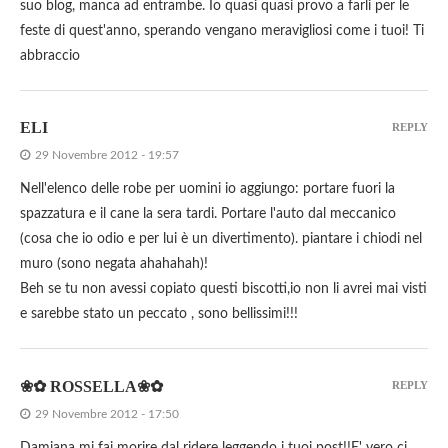
suo blog, manca ad entrambe. Io quasi quasi provo a farli per le
feste di quest'anno, sperando vengano meravigliosi come i tuoi! Ti
abbraccio
ELI
REPLY
29 Novembre 2012 - 19:57
Nell'elenco delle robe per uomini io aggiungo: portare fuori la
spazzatura e il cane la sera tardi. Portare l'auto dal meccanico
(cosa che io odio e per lui è un divertimento). piantare i chiodi nel
muro (sono negata ahahahah)!
Beh se tu non avessi copiato questi biscotti,io non li avrei mai visti
e sarebbe stato un peccato , sono bellissimi!!!
❀✿ ROSSELLA❀✿
REPLY
29 Novembre 2012 - 17:50