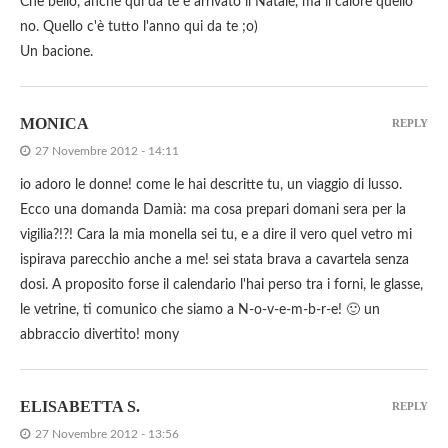
Che bello, anche qui da te è arrivato il Natale, ma il calore quello
no. Quello c'è tutto l'anno qui da te ;o)
Un bacione.
MONICA
REPLY
27 Novembre 2012 - 14:11
io adoro le donne! come le hai descritte tu, un viaggio di lusso.
Ecco una domanda Damià: ma cosa prepari domani sera per la
vigilia?!?! Cara la mia monella sei tu, e a dire il vero quel vetro mi
ispirava parecchio anche a me! sei stata brava a cavartela senza
dosi. A proposito forse il calendario l'hai perso tra i forni, le glasse,
le vetrine, ti comunico che siamo a N-o-v-e-m-b-r-e! 🙂 un
abbraccio divertito! mony
ELISABETTA S.
REPLY
27 Novembre 2012 - 13:56