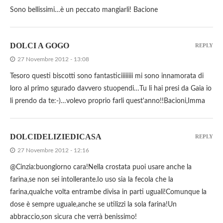
Sono bellissimi…è un peccato mangiarli! Bacione
DOLCI A GOGO
REPLY
27 Novembre 2012 - 13:08
Tesoro questi biscotti sono fantasticiiiiiiii mi sono innamorata di
loro al primo sgurado davvero stuopendi…Tu li hai presi da Gaia io
li prendo da te:-)…volevo proprio farli quest'anno!!Bacioni,Imma
DOLCIDELIZIEDICASA
REPLY
27 Novembre 2012 - 12:16
@Cinzia:buongiorno cara!Nella crostata puoi usare anche la
farina,se non sei intollerante.Io uso sia la fecola che la
farina,qualche volta entrambe divisa in parti uguali!Comunque la
dose è sempre uguale,anche se utilizzi la sola farina!Un
abbraccio,son sicura che verrà benissimo!