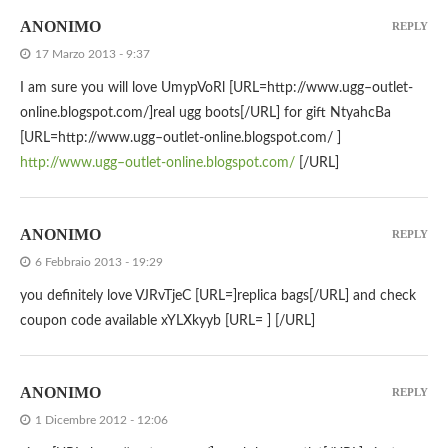
ANONIMO
REPLY
17 Marzo 2013 - 9:37
I am sure you will love UmypVoRl [URL=http://www.ugg–outlet-
online.blogspot.com/]real ugg boots[/URL] for gift NtyahcBa
[URL=http://www.ugg–outlet-online.blogspot.com/ ]
http://www.ugg–outlet-online.blogspot.com/
[/URL]
ANONIMO
REPLY
6 Febbraio 2013 - 19:29
you definitely love VJRvTjeC [URL=]replica bags[/URL] and check
coupon code available xYLXkyyb [URL= ] [/URL]
ANONIMO
REPLY
1 Dicembre 2012 - 12:06