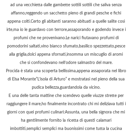
ad una vecchietta dalle gambette sottili sottili che saliva senza
affanno,reggendo un sacchetto pieno di grandi pesche e fichi
appena colti.Certo gli abitanti saranno abituati a quelle salite così
irte,ma io le guardavo con terrore,assaporando e godendo invece i
profumi che ne provenivano.Le narici fiutavano profumi di
pomodorini saltati,vino bianco sfumato,basilico spezzettato,pesce
alla griglia,dolci appena sfornati,insomma un miscuglio di aromi
che si confondevano nell’odore salmastro del mare.
Procida è stata una scoperta bellissima,appena assaporata nel libro
di Elsa Morante”L’isola di Arturo” e mostratasi nel pieno della sua
pudica bellezza,guardandola da vicino.
E una delle tanta mattine che scendevo quelle viuzze strette per
raggiungere il mare,ho finalmente incontrato chi mi deliziava tutti i
giorni con quei profumi culinari:Assunta, una bella signora che mi
ha gentilmente fornito la ricetta di questi calamari
imbottiti,semplici semplici ma buonissimi come tutta la cucina