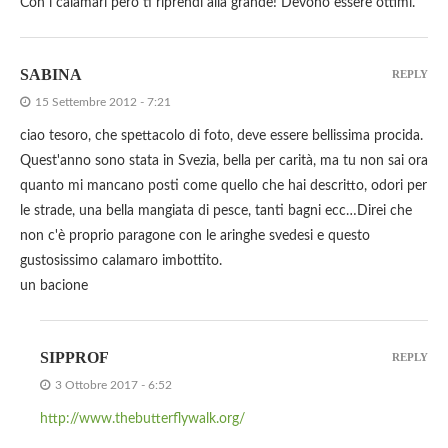
Con i calamari però ti riprendi alla grande! Devono essere ottimi.
SABINA
REPLY
15 Settembre 2012 - 7:21
ciao tesoro, che spettacolo di foto, deve essere bellissima procida.
Quest'anno sono stata in Svezia, bella per carità, ma tu non sai ora
quanto mi mancano posti come quello che hai descritto, odori per
le strade, una bella mangiata di pesce, tanti bagni ecc…Direi che
non c'è proprio paragone con le aringhe svedesi e questo
gustosissimo calamaro imbottito.
un bacione
SIPPROF
REPLY
3 Ottobre 2017 - 6:52
http://www.thebutterflywalk.org/