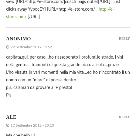
view [URL=http://e–store.com/]coach bags outlet[/URL] , just
clicks away YypocEYI [URL=http://e–store.com/ ]
http://e–
store.com/
[/URL]
ANONIMO
REPLY
22 Settembre 2012 - 5:52
capitata,qui, per caso…ho riassoporato i profumi,le strade, i visi
della gente…i tramonti di questa grande piccola isola….grazie
L'ho vissuta in vari momenti nella mia vita…ed ho riincontrato lì un
uomo con un "mare" di poesia dentro…
p.s. calamari da provare al + presto!
Pia
ALE
REPLY
17 Settembre 2012 - 20:10
Ma che bello !!!