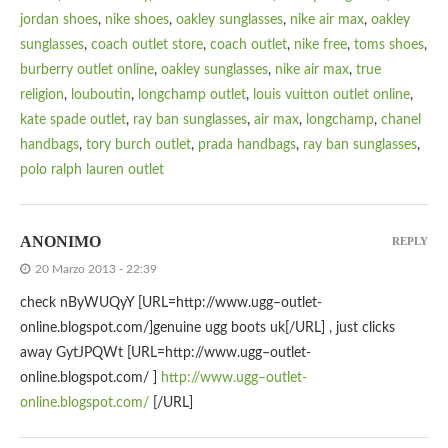
jordan shoes
,
nike shoes
,
oakley sunglasses
,
nike air max
,
oakley
sunglasses
,
coach outlet store
,
coach outlet
,
nike free
,
toms shoes
,
burberry outlet online
,
oakley sunglasses
,
nike air max
,
true
religion
,
louboutin
,
longchamp outlet
,
louis vuitton outlet online
,
kate spade outlet
,
ray ban sunglasses
,
air max
,
longchamp
,
chanel
handbags
,
tory burch outlet
,
prada handbags
,
ray ban sunglasses
,
polo ralph lauren outlet
ANONIMO
REPLY
20 Marzo 2013 - 22:39
check nByWUQyY [URL=http://www.ugg–outlet-
online.blogspot.com/]genuine ugg boots uk[/URL] , just clicks
away GytJPQWt [URL=http://www.ugg–outlet-
online.blogspot.com/ ]
http://www.ugg–outlet-
online.blogspot.com/
[/URL]