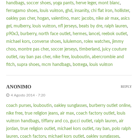
handbags
,
soccer shoes
,
yoga pants
,
herve leger
,
mont blanc
,
ferragamo shoes
,
louis vuitton
,
ghd
,
insanity
,
chi flat iron
,
hollister
,
oakley pas cher
,
hogan
,
valentino
,
marc jacobs
,
nike air max
,
asics
gel
,
mulberry
,
louis vuitton
,
nfl jerseys
,
beats by dre
,
ralph lauren
,
p90x3
,
burberry
,
north face outlet
,
hermes
,
lancel
,
reebok outlet
,
michael kors
,
converse shoes
,
lululemon
,
rolex watches
,
jimmy
choo
,
montre pas cher
,
soccer jerseys
,
timberland
,
juicy couture
outlet
,
ray ban pas cher
,
nike free
,
louboutin
,
abercrombie and
fitch
,
supra shoes
,
mcm handbags
,
bottega
,
louis vuitton
ANONIMO
REPLY
4 Agosto 2014 - 7:20
coach purses
,
louboutin
,
oakley sunglasses
,
burberry outlet online
,
nike free
,
true religion jeans
,
air max
,
coach factory outlet
,
louis
vuitton handbags
,
tiffany and co
,
gucci outlet
,
ralph lauren
,
air
jordan
,
true religion outlet
,
michael kors outlet
,
ray ban
,
polo ralph
lauren
,
coach factory
,
michael kors outlet
,
oakley sunglasses
,