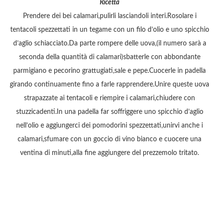
Ricetta
Prendere dei bei calamari,pulirli lasciandoli interi.Rosolare i
tentacoli spezzettati in un tegame con un filo d’olio e uno spicchio
d’aglio schiacciato.Da parte rompere delle uova,(il numero sarà a
seconda della quantità di calamari)sbatterle con abbondante
parmigiano e pecorino grattugiati,sale e pepe.Cuocerle in padella
girando continuamente fino a farle rapprendere.Unire queste uova
strapazzate ai tentacoli e riempire i calamari,chiudere con
stuzzicadenti.In una padella far soffriggere uno spicchio d’aglio
nell’olio e aggiungerci dei pomodorini spezzettati,unirvi anche i
calamari,sfumare con un goccio di vino bianco e cuocere una
ventina di minuti,alla fine aggiungere del prezzemolo tritato.