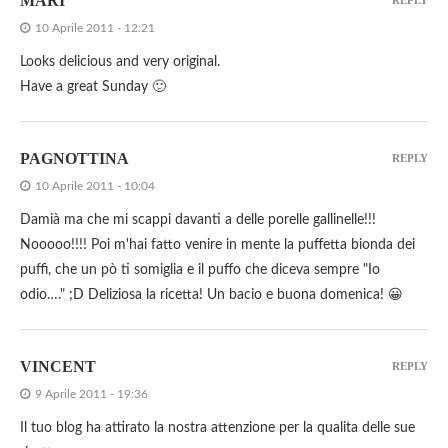
MARI
REPLY
10 Aprile 2011 - 12:21
Looks delicious and very original.
Have a great Sunday 🙂
PAGNOTTINA
REPLY
10 Aprile 2011 - 10:04
Damià ma che mi scappi davanti a delle porelle gallinelle!!!
Nooooo!!!! Poi m'hai fatto venire in mente la puffetta bionda dei
puffi, che un pò ti somiglia e il puffo che diceva sempre "Io
odio…." ;D Deliziosa la ricetta! Un bacio e buona domenica! 😀
VINCENT
REPLY
9 Aprile 2011 - 19:36
Il tuo blog ha attirato la nostra attenzione per la qualita delle sue