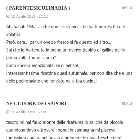
( PARENTESICULINARIA )
REPLY
13 Aprile 2011 - 21:11
Ahahahah!! Ma sai che non sei ò'unica che ha timore/scfìu dei
volatili?
Però, cara… per un ovetto fresco si fa questo ed altro…
Sai che io ho tenuto in mano un ovetto tiepido di gallina per la
prima volta l'anno scorso?
Sono ancora emozionata, se ci penso!
Interessantissima ricettina quasi autunnale, per non dire che è una
delle poche salate che ho visto nella tua cucina!
NEL CUORE DEI SAPORI
REPLY
13 Aprile 2011 - 7:08
tesoro mi hai fatto morire dalle risate,ma lo sai che da piccola
quando andavo a trovare i nonni in campagna mi piaceva
tantissimo andare nel polaio a prendere le uova fresche però