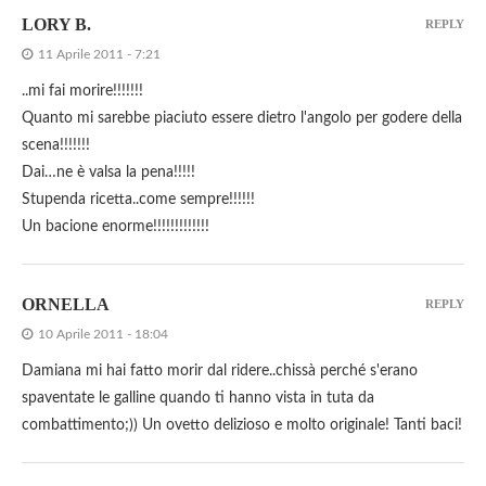
LORY B.
REPLY
11 Aprile 2011 - 7:21
..mi fai morire!!!!!!!
Quanto mi sarebbe piaciuto essere dietro l'angolo per godere della
scena!!!!!!!
Dai…ne è valsa la pena!!!!!
Stupenda ricetta..come sempre!!!!!!
Un bacione enorme!!!!!!!!!!!!!
ORNELLA
REPLY
10 Aprile 2011 - 18:04
Damiana mi hai fatto morir dal ridere..chissà perché s'erano
spaventate le galline quando ti hanno vista in tuta da
combattimento;)) Un ovetto delizioso e molto originale! Tanti baci!