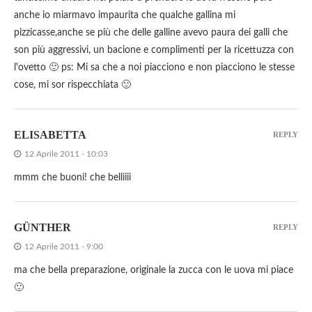
anche io miarmavo impaurita che qualche gallina mi
pizzicasse,anche se più che delle galline avevo paura dei galli che
son più aggressivi, un bacione e complimenti per la ricettuzza con
l'ovetto 🙂 ps: Mi sa che a noi piacciono e non piacciono le stesse
cose, mi sor rispecchiata 🙂
ELISABETTA
REPLY
12 Aprile 2011 - 10:03
mmm che buoni! che belliiii
GÜNTHER
REPLY
12 Aprile 2011 - 9:00
ma che bella preparazione, originale la zucca con le uova mi piace
🙂