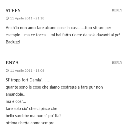
STEFY
REPLY
11 Aprile 2011 - 21:18
Anch'io non amo fare alcune cose in casa……tipo stirare per
esempio….ma ce tocca…..mi hai fatto ridere da sola davanti al pc!
Baciuzzi
ENZA
REPLY
11 Aprile 2011 - 13:06
Si' tropp fort Damia'……..
quante sono le cose che siamo costrette a fare pur non
amandole..
ma è cosi'…
fare solo cio' che ci piace che
bello sarebbe ma nun s' po' ffa'!!
ottima ricetta come sempre..