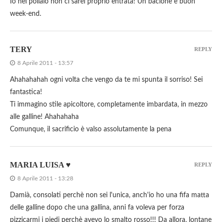
Io nel pollaio non ci sarei proprio entrata! Un bacione e buon
week-end.
TERY
REPLY
8 Aprile 2011 - 13:57
Ahahahahah ogni volta che vengo da te mi spunta il sorriso! Sei
fantastica!
Ti immagino stile apicoltore, completamente imbardata, in mezzo
alle galline! Ahahahaha
Comunque, il sacrificio è valso assolutamente la pena
MARIA LUISA ♥
REPLY
8 Aprile 2011 - 13:28
Damià, consolati perchè non sei l'unica, anch'io ho una fifa matta
delle galline dopo che una gallina, anni fa voleva per forza
pizzicarmi i piedi perchè avevo lo smalto rosso!!! Da allora, lontane