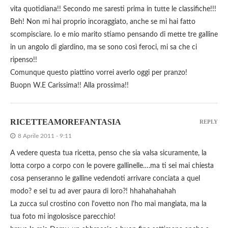
vita quotidiana!! Secondo me saresti prima in tutte le classifiche!!!
Beh! Non mi hai proprio incoraggiato, anche se mi hai fatto
scompisciare. Io e mio marito stiamo pensando di mette tre galline
in un angolo di giardino, ma se sono così feroci, mi sa che ci
ripenso!!
Comunque questo piattino vorrei averlo oggi per pranzo!
Buopn W.E Carissima!! Alla prossima!!
RICETTEAMOREFANTASIA
REPLY
8 Aprile 2011 - 9:11
A vedere questa tua ricetta, penso che sia valsa sicuramente, la
lotta corpo a corpo con le povere gallinelle….ma ti sei mai chiesta
cosa penseranno le galline vedendoti arrivare conciata a quel
modo? e sei tu ad aver paura di loro?! hhahahahahah
La zucca sul crostino con l'ovetto non l'ho mai mangiata, ma la
tua foto mi ingolosisce parecchio!