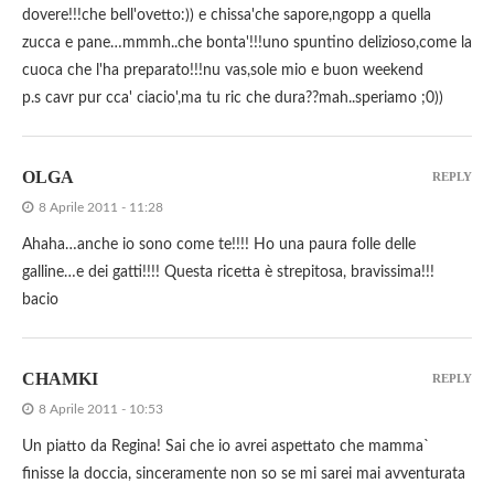
dovere!!!che bell'ovetto:)) e chissa'che sapore,ngopp a quella
zucca e pane…mmmh..che bonta'!!!uno spuntino delizioso,come la
cuoca che l'ha preparato!!!nu vas,sole mio e buon weekend
p.s cavr pur cca' ciacio',ma tu ric che dura??mah..speriamo ;0))
OLGA
REPLY
8 Aprile 2011 - 11:28
Ahaha…anche io sono come te!!!! Ho una paura folle delle
galline…e dei gatti!!!! Questa ricetta è strepitosa, bravissima!!!
bacio
CHAMKI
REPLY
8 Aprile 2011 - 10:53
Un piatto da Regina! Sai che io avrei aspettato che mamma`
finisse la doccia, sinceramente non so se mi sarei mai avventurata