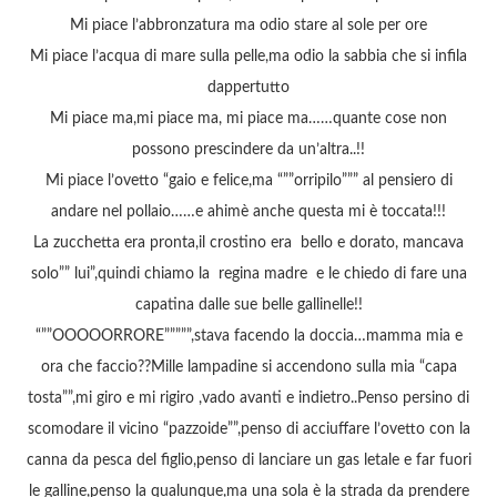
Mi piace l’abbronzatura ma odio stare al sole per ore
Mi piace l’acqua di mare sulla pelle,ma odio la sabbia che si infila
dappertutto
Mi piace ma,mi piace ma, mi piace ma……quante cose non
possono prescindere da un’altra..!!
Mi piace l’ovetto “gaio e felice,ma “””orripilo””” al pensiero di
andare nel pollaio……e ahimè anche questa mi è toccata!!!
La zucchetta era pronta,il crostino era bello e dorato, mancava
solo”” lui”,quindi chiamo la regina madre e le chiedo di fare una
capatina dalle sue belle gallinelle!!
“””OOOOORRORE”””””,stava facendo la doccia…mamma mia e
ora che faccio??Mille lampadine si accendono sulla mia “capa
tosta””,mi giro e mi rigiro ,vado avanti e indietro..Penso persino di
scomodare il vicino “pazzoide””,penso di acciuffare l’ovetto con la
canna da pesca del figlio,penso di lanciare un gas letale e far fuori
le galline,penso la qualunque,ma una sola è la strada da prendere