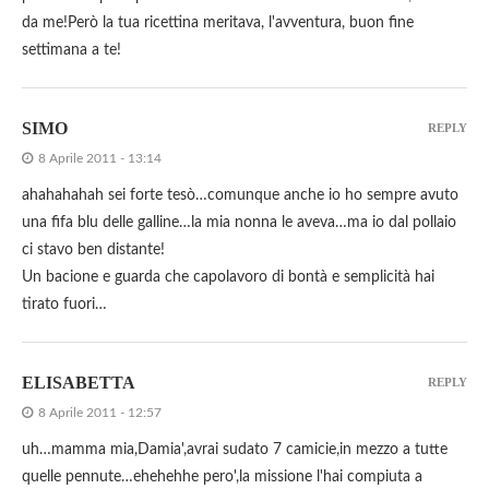
da me!Però la tua ricettina meritava, l'avventura, buon fine
settimana a te!
SIMO
REPLY
8 Aprile 2011 - 13:14
ahahahahah sei forte tesò…comunque anche io ho sempre avuto
una fifa blu delle galline…la mia nonna le aveva…ma io dal pollaio
ci stavo ben distante!
Un bacione e guarda che capolavoro di bontà e semplicità hai
tirato fuori…
ELISABETTA
REPLY
8 Aprile 2011 - 12:57
uh…mamma mia,Damia',avrai sudato 7 camicie,in mezzo a tutte
quelle pennute…ehehehhe pero',la missione l'hai compiuta a