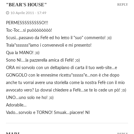
"BEAR'S HOUSE"
REPLY
10 Aprile 2011 - 17:49
PERMESSSSSSSSSO!!!
Toc-Toc…si puòòòòòòòò!
Scusi…passavo da Fefè ed ho letto il "suo" commento! ;o)
Trala"sssssss"iamo i convenevoli e mi presento!
Qua la MANO! ;o)
Sono NI….la pazzerella amica di Fefè! ;o)
ORA mi sorvolo con un deltaplano di carta il tuo web-site…e
GONGOLO con le ennesime ricettu"ssssss"e…non è che dopo
anche tu vorrai avere una storiella come la nostra Fefè con il mio
avvocato vero? Lo dovrai chiedere a Fefè…se te lo cede un pò! ;o)
UNO…uno solo ne ho! ;o)
Adorabile…
Vado…sorvolo e TORNO! Smuak…piacere! NI