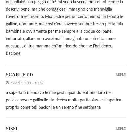
nel pollaio! son peggio di te! mi vedo la scena ooh oh oh come la
descrivi bene! ma che coraggiosa, immagino che meraviglia
l'ovetto freschissimo. Mio padre per un certo tempo ha tenuto le
galline, non tante, ma cosi c'era l'ovetto sempre fresco per la mia
bambina e ovviamente per me sempre a la coque col pane
imburrato, allora non avrei mai immaginato una ricetta come
questa. . . di tua mamma eh? mi ricordo che me l'hai detto.
Bacione!
SCARLETT:
REPLY
8 Aprile 2011 - 10:39
a saperlo ti mandavo le mie pesti..quando entrano loro nel
pollaio..povere gallinelle…la ricetta molto particolare e simpatica
proprio come te!!!bacioni e un sereno fine settimana
SISSI
REPLY