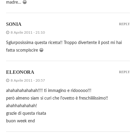
madre… 😀
SONIA
REPLY
8 Aprile 2011 - 21:10
Sglurposissima questa ricetta!! Troppo divertente il post mi hai
fatta scompiscire 😀
ELEONORA
REPLY
8 Aprile 2011 - 20:57
ahahahahahahah!!!! ti immagino e ridooooo!!!
però almeno siam si curi che l'ovetto è freschiiiiissimo!!
ahahhahahahah!
grazie di questa risata
buon week end