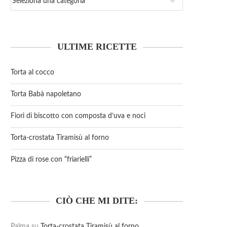
ULTIME RICETTE
Torta al cocco
Torta Babà napoletano
Fiori di biscotto con composta d’uva e noci
Torta-crostata Tiramisù al forno
Pizza di rose con “friarielli”
CIÒ CHE MI DITE:
Palma
su
Torta-crostata Tiramisù al forno